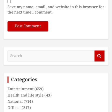
Save my name, email, and website in this browser for
the next time I comment.
S
e
a
r
c
Categories
h
Entertainment
(659)
Health and life style
(43)
National
(714)
Offbeat
(317)