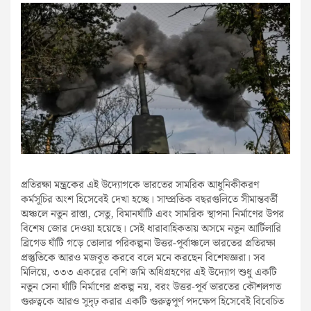
প্রতিরক্ষা মন্ত্রকের এই উদ্যোগকে ভারতের সামরিক আধুনিকীকরণ
কর্মসূচির অংশ হিসেবেই দেখা হচ্ছে। সাম্প্রতিক বছরগুলিতে সীমান্তবর্তী
অঞ্চলে নতুন রাস্তা, সেতু, বিমানঘাঁটি এবং সামরিক স্থাপনা নির্মাণের উপর
বিশেষ জোর দেওয়া হয়েছে। সেই ধারাবাহিকতায় অসমে নতুন আর্টিলারি
ব্রিগেড ঘাঁটি গড়ে তোলার পরিকল্পনা উত্তর-পূর্বাঞ্চলে ভারতের প্রতিরক্ষা
প্রস্তুতিকে আরও মজবুত করবে বলে মনে করছেন বিশেষজ্ঞরা। সব
মিলিয়ে, ৩৩৩ একরের বেশি জমি অধিগ্রহণের এই উদ্যোগ শুধু একটি
নতুন সেনা ঘাঁটি নির্মাণের প্রকল্প নয়, বরং উত্তর-পূর্ব ভারতের কৌশলগত
গুরুত্বকে আরও সুদৃঢ় করার একটি গুরুত্বপূর্ণ পদক্ষেপ হিসেবেই বিবেচিত