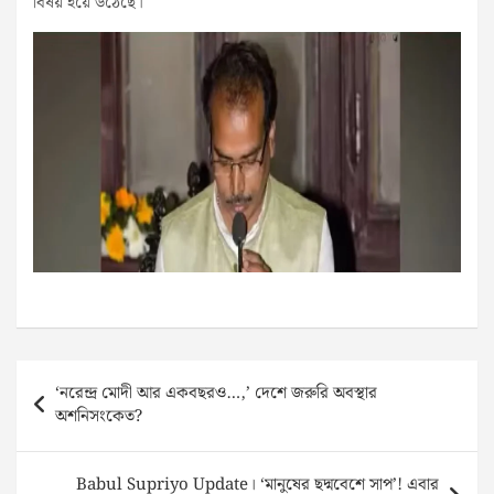
বিষয় হয়ে উঠেছে।
Post
‘নরেন্দ্র মোদী আর একবছরও…,’ দেশে জরুরি অবস্থার
navigation
অশনিসংকেত?
Babul Supriyo Update। ‘মানুষের ছদ্মবেশে সাপ’! এবার