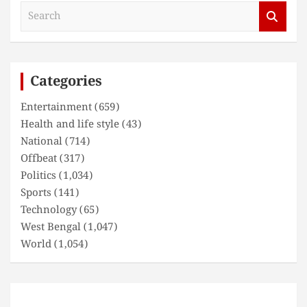
S
e
a
r
c
Categories
h
Entertainment
(659)
Health and life style
(43)
National
(714)
Offbeat
(317)
Politics
(1,034)
Sports
(141)
Technology
(65)
West Bengal
(1,047)
World
(1,054)