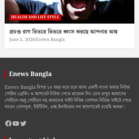
HEALTH AND LIFE STYLE
প্রচণ্ড রাগ ভিতরে ভিতরে ধ্বংস করছে আপনার অঙ্গ
June 2, 2026
Enews Bangla
Enews Bangla
Enews Bangla বিগত ১০ বছর ধরে চলে আসা একটি বাংলা ভাষায় নিউজ
পোর্টাল।ব্রেকিং ও আপডেট নিউজ পেতে প্রত্যেক দিন চোখ রাখুন আমাদের
পোর্টালে।শুধু পোর্টালে নয়,আমাদের সাইট বিভিন্ন সোশ্যাল মিডিয়া সাইটে পেয়ে
যাবেন।ফেসবুক, ইউটিউব, এক্স,ইনস্টাগ্রাম সব জায়গাতেই রয়েছি আমরা।
Facebook
YouTube
Twitter