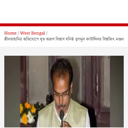
Home
West Bengal
শ্লীলতাহানির অভিযোগে ধৃত অরূপ বিশ্বাস ঘনিষ্ঠ তৃণমূল কাউন্সিলর বিশ্বজিৎ মণ্ডল