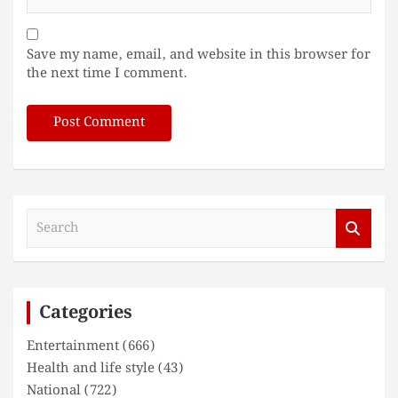
Save my name, email, and website in this browser for
the next time I comment.
S
e
a
r
c
Categories
h
Entertainment
(666)
Health and life style
(43)
National
(722)