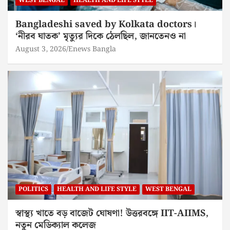
WEST BENGAL
HEALTH AND LIFE STYLE
Bangladeshi saved by Kolkata doctors।
‘নীরব ঘাতক’ মৃত্যুর দিকে ঠেলছিল, জানতেনও না
August 3, 2026
Enews Bangla
POLITICS
HEALTH AND LIFE STYLE
WEST BENGAL
স্বাস্থ্য খাতে বড় বাজেট ঘোষণা! উত্তরবঙ্গে IIT-AIIMS,
নতুন মেডিক্যাল কলেজ