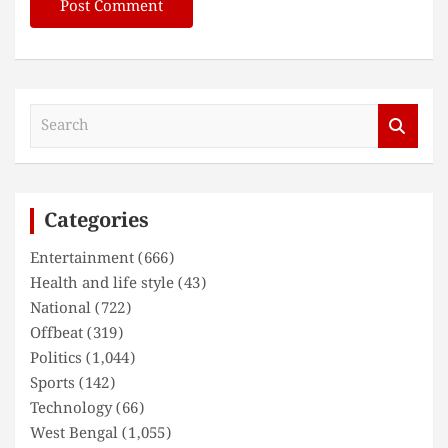
S
e
a
r
c
Categories
h
Entertainment
(666)
Health and life style
(43)
National
(722)
Offbeat
(319)
Politics
(1,044)
Sports
(142)
Technology
(66)
West Bengal
(1,055)