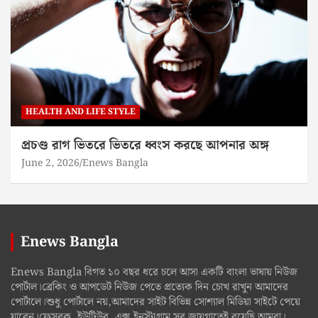
HEALTH AND LIFE STYLE
প্রচণ্ড রাগ ভিতরে ভিতরে ধ্বংস করছে আপনার অঙ্গ
June 2, 2026
Enews Bangla
Enews Bangla
Enews Bangla বিগত ১০ বছর ধরে চলে আসা একটি বাংলা ভাষায় নিউজ
পোর্টাল।ব্রেকিং ও আপডেট নিউজ পেতে প্রত্যেক দিন চোখ রাখুন আমাদের
পোর্টালে।শুধু পোর্টালে নয়,আমাদের সাইট বিভিন্ন সোশ্যাল মিডিয়া সাইটে পেয়ে
যাবেন।ফেসবুক, ইউটিউব, এক্স,ইনস্টাগ্রাম সব জায়গাতেই রয়েছি আমরা।