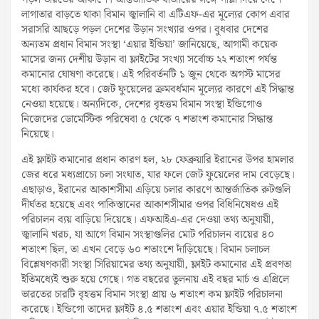
পড়ল ভারতের আকাশে। আন্তর্জাতিক বাজারের সঙ্গে পাল্লা দিয়ে দেশে
লাগাতার বাড়তে থাকা বিমান জ্বালানি বা এটিএফ-এর মূল্যের কোপ এবার
সরাসরি আছড়ে পড়ল দেশের উড়ান সংখ্যার ওপর। বুধবার দেশের
অন্যতম প্রধান বিমান সংস্থা ‘এয়ার ইন্ডিয়া’ জানিয়েছে, আগামী কয়েক
মাসের জন্য দেশীয় উড়ান বা ফ্লাইটের সংখ্যা সর্বোচ্চ ২২ শতাংশ পর্যন্ত
কমানোর ঘোষণা করেছে। এই পরিবর্তনটি ১ জুন থেকে অগস্ট মাসের
মধ্যে কার্যকর হবে। জেট ফুয়েলের ক্রমবর্ধমান মূল্যের কারণে এই সিদ্ধান্ত
নেওয়া হয়েছে। অন্যদিকে, দেশের বৃহত্তম বিমান সংস্থা ইন্ডিগোও
নিজেদের ডোমেস্টিক পরিষেবা ৫ থেকে ৭ শতাংশ কমানোর সিদ্ধান্ত
নিয়েছে।
এই ফ্লাইট কমানোর প্রধান কারণ হল, ২৮ ফেব্রুয়ারি ইরানের উপর হামলার
জের ধরে মধ্যপ্রাচ্যে চলা সংঘাত, যার ফলে জেট ফুয়েলের দাম বেড়েছে।
এছাড়াও, ইরানের আকাশসীমা এড়িয়ে চলার কারণে আন্তর্জাতিক রুটগুলি
দীর্ঘতর হয়েছে এবং পাকিস্তানের আকাশসীমার ওপর বিধিনিষেধও এই
পরিচালন ব্যয় বাড়িয়ে দিয়েছে। এফআইএ-এর দেওয়া তথ্য অনুযায়ী,
জ্বালানি খরচ, যা আগে বিমান সংস্থাগুলির মোট পরিচালন ব্যয়ের ৪০
শতাংশ ছিল, তা এখন বেড়ে ৬০ শতাংশে দাঁড়িয়েছে। বিমান চলাচল
বিশ্লেষণকারী সংস্থা সিরিয়ামের তথ্য অনুযায়ী, ফ্লাইট কমানোর এই প্রবণতা
ইতিমধ্যেই শুরু হয়ে গেছে। গত বছরের তুলনায় এই বছর মার্চ ও এপ্রিলে
ভারতের চারটি বৃহত্তম বিমান সংস্থা প্রায় ৬ শতাংশ কম ফ্লাইট পরিচালনা
করেছে। ইন্ডিগো তাদের ফ্লাইট ৪.৫ শতাংশ এবং এয়ার ইন্ডিয়া ৭.৫ শতাংশ