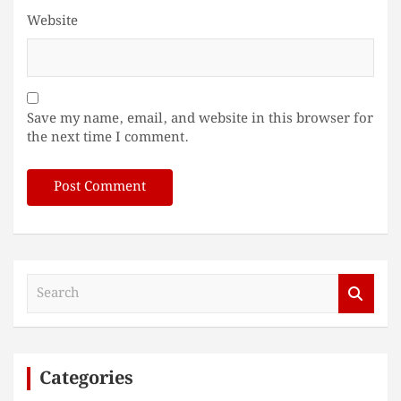
Website
Save my name, email, and website in this browser for
the next time I comment.
S
e
a
r
c
Categories
h