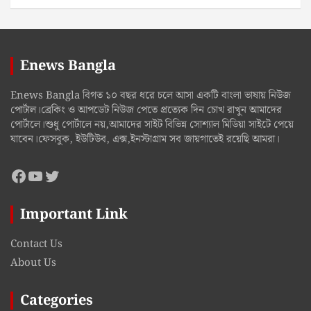
Enews Bangla
Enews Bangla বিগত ১০ বছর ধরে চলে আসা একটি বাংলা ভাষায় নিউজ
পোর্টাল।ব্রেকিং ও আপডেট নিউজ পেতে প্রত্যেক দিন চোখ রাখুন আমাদের
পোর্টালে।শুধু পোর্টালে নয়,আমাদের সাইট বিভিন্ন সোশ্যাল মিডিয়া সাইটে পেয়ে
যাবেন।ফেসবুক, ইউটিউব, এক্স,ইনস্টাগ্রাম সব জায়গাতেই রয়েছি আমরা।
Facebook
YouTube
Twitter
Important Link
Contact Us
About Us
Categories