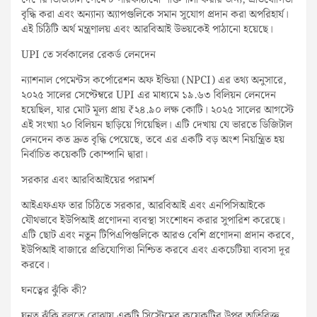
দেশের ডিজিটাল পেমেন্ট পরিকাঠামো শক্তিশালী করার জন্য, প্রতিযোগিতা
বৃদ্ধি করা এবং অন্যান্য অ্যাপগুলিকে সমান সুযোগ প্রদান করা অপরিহার্য।
এই চিঠিটি অর্থ মন্ত্রণালয় এবং আরবিআই উভয়কেই পাঠানো হয়েছে।
UPI তে সর্বকালের রেকর্ড লেনদেন
ন্যাশনাল পেমেন্টস কর্পোরেশন অফ ইন্ডিয়া (NPCI) এর তথ্য অনুসারে,
২০২৫ সালের সেপ্টেম্বরে UPI এর মাধ্যমে ১৯.৬৩ বিলিয়ন লেনদেন
হয়েছিল, যার মোট মূল্য প্রায় ₹২৪.৯০ লক্ষ কোটি। ২০২৫ সালের আগস্টে
এই সংখ্যা ২০ বিলিয়ন ছাড়িয়ে গিয়েছিল। এটি দেখায় যে ভারতে ডিজিটাল
লেনদেন কত দ্রুত বৃদ্ধি পেয়েছে, তবে এর একটি বড় অংশ নিয়ন্ত্রিত হয়
নির্বাচিত কয়েকটি কোম্পানি দ্বারা।
সরকার এবং আরবিআইয়ের পরামর্শ
আইএফএফ তার চিঠিতে সরকার, আরবিআই এবং এনপিসিআইকে
যৌথভাবে ইউপিআই প্রণোদনা ব্যবস্থা সংশোধন করার সুপারিশ করেছে।
এটি ছোট এবং নতুন টিপিএপিগুলিকে আরও বেশি প্রণোদনা প্রদান করবে,
ইউপিআই বাজারে প্রতিযোগিতা নিশ্চিত করবে এবং একচেটিয়া ব্যবসা দূর
করবে।
ঘনত্বের ঝুঁকি কী?
ঘনত্ব ঝুঁকি বলতে বোঝায় একটি সিস্টেমের কয়েকটির উপর অতিরিক্ত