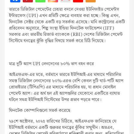
ভারতে ডিজিটাল পেমেন্টের চেহারা বদলে দেওয়া ইউনিফাইড পেমেন্টস
ইন্টারফেস (UPI) এখন প্রতিটি ক্ষেত্রে ব্যবহার করা হচ্ছে। কিন্তু এখন,
ফিনটেক সেক্টর থেকে একটি বড় সতর্কতা এসেছে। মানি কন্ট্রোলের একটি
প্রতিবেদন অনুসারে, শিল্প সংস্থা ইন্ডিয়া ফিনটেক ফাউন্ডেশন (IFF)
সরকার এবং ভারতীয় রিজার্ভ ব্যাংককে (RBI) দেশের ডিজিটাল পেমেন্ট
সিস্টেমে ঘনত্বের ঝুঁকি বৃদ্ধির বিষয়ে সতর্ক করে চিঠি দিয়েছে।
মাত্র দুটি অ্যাপ UPI লেনদেনের ৮০% ভাগ বহন করে
আইএফএফ-এর মতে, বর্তমানে ভারতে ইউপিআই-এর মাধ্যমে পরিচালিত
সমস্ত ডিজিটাল লেনদেনের ৮০%-এরও বেশি কেবল দুটি থার্ড-পার্টি অ্যাপ
প্রোভাইডার (টিপিএপি) এর মাধ্যমে পরিচালিত হয়, যা প্রধান মোবাইল
পেমেন্ট অ্যাপ। এর অর্থ হল এই অ্যাপগুলির যেকোনো একটিতে ব্যাঘাত
ঘটলে সমগ্র ইউপিআই সিস্টেমের উপর প্রভাব পড়তে পারে।
ফিনটেক কোম্পানিগুলো সতর্ক করেছে
২৯শে অক্টোবর, ২০২৫ তারিখের চিঠিতে, আইএফএফ জানিয়েছে যে
ইউপিআই বর্তমানে একটি গুরুতর ঘনত্বের ঝুঁকির সম্মুখীন। অতএব,