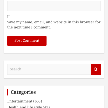
Save my name, email, and website in this browser for
the next time I comment.
S
e
a
r
c
Categories
h
Entertainment
(665)
Health and life style
(43)