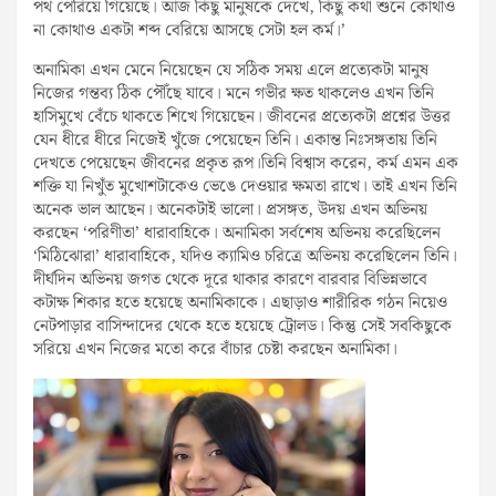
পথ পেরিয়ে গিয়েছে। আজ কিছু মানুষকে দেখে, কিছু কথা শুনে কোথাও
না কোথাও একটা শব্দ বেরিয়ে আসছে সেটা হল কর্ম।’
অনামিকা এখন মেনে নিয়েছেন যে সঠিক সময় এলে প্রত্যেকটা মানুষ
নিজের গন্তব্য ঠিক পৌঁছে যাবে। মনে গভীর ক্ষত থাকলেও এখন তিনি
হাসিমুখে বেঁচে থাকতে শিখে গিয়েছেন। জীবনের প্রত্যেকটা প্রশ্নের উত্তর
যেন ধীরে ধীরে নিজেই খুঁজে পেয়েছেন তিনি। একান্ত নিঃসঙ্গতায় তিনি
দেখতে পেয়েছেন জীবনের প্রকৃত রূপ।তিনি বিশ্বাস করেন, কর্ম এমন এক
শক্তি যা নিখুঁত মুখোশটাকেও ভেঙে দেওয়ার ক্ষমতা রাখে। তাই এখন তিনি
অনেক ভাল আছেন। অনেকটাই ভালো। প্রসঙ্গত, উদয় এখন অভিনয়
করছেন ‘পরিণীতা’ ধারাবাহিকে। অনামিকা সর্বশেষ অভিনয় করেছিলেন
‘মিঠিঝোরা’ ধারাবাহিকে, যদিও ক্যামিও চরিত্রে অভিনয় করেছিলেন তিনি।
দীর্ঘদিন অভিনয় জগত থেকে দূরে থাকার কারণে বারবার বিভিন্নভাবে
কটাক্ষ শিকার হতে হয়েছে অনামিকাকে। এছাড়াও শারীরিক গঠন নিয়েও
নেটপাড়ার বাসিন্দাদের থেকে হতে হয়েছে ট্রোলড। কিন্তু সেই সবকিছুকে
সরিয়ে এখন নিজের মতো করে বাঁচার চেষ্টা করছেন অনামিকা।