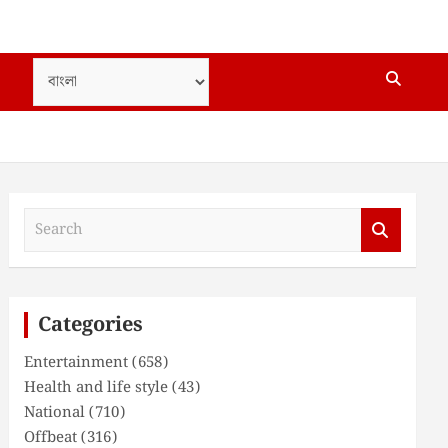
S
e
a
r
c
Categories
h
Entertainment
(658)
Health and life style
(43)
National
(710)
Offbeat
(316)