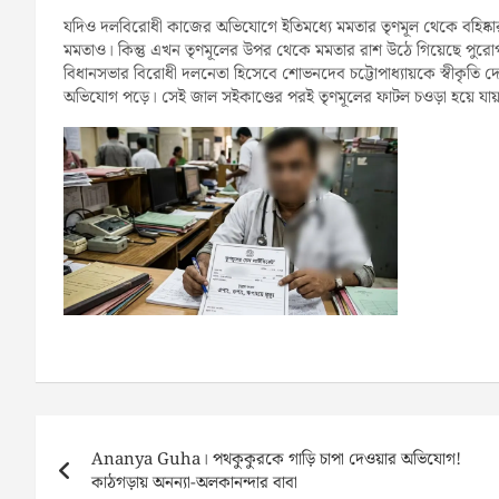
যদিও দলবিরোধী কাজের অভিযোগে ইতিমধ্যে মমতার তৃণমূল থেকে বহিষ্ক
মমতাও। কিন্তু এখন তৃণমূলের উপর থেকে মমতার রাশ উঠে গিয়েছে পুরোপু
বিধানসভার বিরোধী দলনেতা হিসেবে শোভনদেব চট্টোপাধ্যায়কে স্বীকৃতি দ
অভিযোগ পড়ে। সেই জাল সইকাণ্ডের পরই তৃণমূলের ফাটল চওড়া হয়ে যায়
Post
navigation
Ananya Guha। পথকুকুরকে গাড়ি চাপা দেওয়ার অভিযোগ!
কাঠগড়ায় অনন্যা-অলকানন্দার বাবা