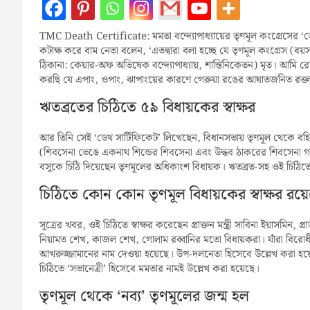
TMC Death Certificate: মমতা বন্দ্যোপাধ্যায়ের তৃণমূল কংগ্রেসের ‘ড
কটাক্ষ করে বাম নেতা বলেন, ‘এতদ্বারা বলা হচ্ছে যে তৃণমূল কংগ্রেস (বয়
ঠিকানা: কেয়ার-অফ অভিষেক বন্দ্যোপাধ্যায়, শান্তিনিকেতন) মৃত। আমি রোগী
করছি যে এপাং, ওপাং, ঝাপাংয়ের কারণে গেরুয়া রঙের আঘাতজনিত রক্তক্ষর
ঋতব্রতের চিঠিতে ৫৯ বিধায়কের স্বাক্ষর
আর তিনি সেই ‘ডেথ সার্টিফিকেট’ লিখেছেন, বিধানসভায় তৃণমূল থেকে বহিষ্কৃ
(শিবসেনা ভেঙে একনাথ শিন্ডের শিবসেনা এবং উদ্ধব ঠাকরের শিবসেনা গঠন)
বসুকে চিঠি দিয়েছেন তৃণমূলের অধিকাংশ বিধায়ক। ঋতব্রত-সহ ওই চিঠিত
চিঠিতে কোন কোন তৃণমূল বিধায়কের স্বাক্ষর রয়
সূত্রের খবর, ওই চিঠিতে স্বাক্ষর করেছেন প্রাক্তন মন্ত্রী সাবিনা ইয়াসমিন, প্রা
নিয়ামত শেখ, কাজল শেখ, গোলাম রব্বানির মতো বিধায়করা। যাঁরা বিরোধ
আখরুজ্জামানের নাম দেওয়া হয়েছে। উপ-দলনেতা হিসেবে উল্লেখ করা হয়েছে
চিঠিতে ‘সভানেত্রী’ হিসেবে মমতার নামই উল্লেখ করা হয়েছে।
তৃণমূল থেকে ‘নব্য’ তৃণমূলের জন্ম হল