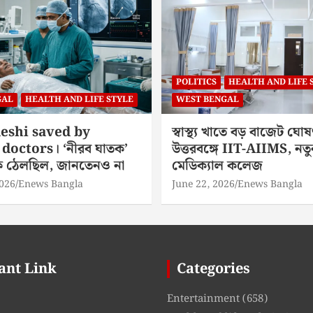
POLITICS
HEALTH AND LIFE 
GAL
HEALTH AND LIFE STYLE
WEST BENGAL
eshi saved by
স্বাস্থ্য খাতে বড় বাজেট ঘোষ
doctors। ‘নীরব ঘাতক’
উত্তরবঙ্গে IIT-AIIMS, নতু
িকে ঠেলছিল, জানতেনও না
মেডিক্যাল কলেজ
2026
Enews Bangla
June 22, 2026
Enews Bangla
ant Link
Categories
Entertainment
(658)