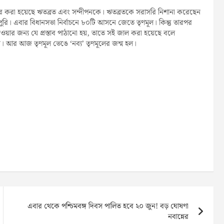
ার করা হয়েছে ঋতব্রত এবং সন্দীপনকে। ঋতব্রতকে সরাসরি নিশানা করেছেন
রি। এবার বিধানসভা নির্বাচনে ৮০টি আসনে জেতে তৃণমূল। কিন্তু তারপর
েওয়ার জন্য যে প্রস্তাব পাঠানো হয়, তাতে সই জাল করা হয়েছে বলে
। আর আজ তৃণমূল ভেঙে ‘নব্য’ তৃণমূলের জন্ম হল।
এবার থেকে পশ্চিমবঙ্গ দিবস পালিত হবে ২০ জুন! বড় ঘোষণা
নবান্নের