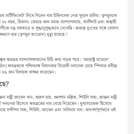
েথ সার্টিফিকেট’ লিখে দিলেন বাম চিকিৎসক নেতা ফুয়াদ হালিম। তৃণমূলকে
স ২৮ বছর, ঠিকানা: কেয়ার-অফ মমতা বন্দ্যোপাধ্যায়, কালীঘাট এবং অস্থায়ী
কে যত্ন সহকারে ও পুঙ্খানুপুঙ্খভাবে দেখেছি। অত্যন্ত দুঃখের সঙ্গে ঘোষণা
ণে তার (তৃণমূল কংগ্রেস) মৃত্যু হয়েছে।’
ত ঋতব্রত বন্দ্যোপাধ্যায়দের চিঠি জমা পড়ার পরে। ‘মহারাষ্ট্র মডেলে’
 ঋতব্রতকে পশ্চিমবঙ্গ বিধানভার বিরোধী দলনেতা চেয়ে স্পিকার রথীন্দ্র
ে ৫৯ জন বিধায়ক স্বাক্ষর করেছেন।
েছে?
ক্তন মন্ত্রী জাভেদ খান, অরূপ রায়, গুলশান মল্লিক, শিউলি সাহা, প্রাক্তন মন্ত্রী
ী দলনেতা হিসেবে ঋতব্রতের নাম বেছে নিয়েছেন। মুখ্যসচেতক হিসেবে
 সন্দীপন সাহা, শিউলি, জাভেদ এবং সাবিনার নাম। তাৎপর্যপূর্ণভাবে ওই