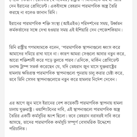
পেজেশকিয়ান। রোববার (২ নভেম্বর) রাষ্ট্রীয় গণমাধ্যমকে এই হুঁশিয়ারি
দেন ইরানের প্রেসিডেন্ট। একইসঙ্গে তেহরান পারমাণবিক অস্ত্র তৈরি
করছে না বলেও জানান তিনি।
ইরানের পারমাণবিক শক্তি সংস্থা (আইএইও) পরিদর্শনের সময়, উর্ধ্বতন
কর্মকর্তাদের সঙ্গে দেখা হওয়ার সময় এই হুঁশিয়ারি দেন পেজেশকিয়ান।
তিনি রাষ্ট্রীয় গণমাধ্যমকে বলেন, ‘পারমাণবিক স্থাপনাগুলো ধ্বংস করে
আমাদের দমিয়ে রাখা যাবে না। কারণ আমরা সেগুলো আবার নতুন করে,
আরো শক্তিশালী করে গড়ে তুলতে পারব।’এদিকে, মার্কিন প্রেসিডেন্ট
ডনাল্ড ট্রাম্প সতর্ক করেছেন যে, যদি তেহরান জুন মাসে যুক্তরাষ্ট্রের
হামলায় ক্ষতিগ্রস্ত পারমাণবিক স্থাপনাগুলো পুনরায় চালু করার চেষ্টা করে,
তবে তিনি সেসব স্থাপনাগুলোতে নতুন করে হামলার নির্দেশ দেবেন।
এর আগে জুন মাসে ইরানের বেশ কয়েকটি পারমাণবিক স্থাপনায় হামলা
চালায় যুক্তরাষ্ট্র। ওয়াশিংটনের দাবি, এই স্থাপনাগুলো পারমাণবিক অস্ত্র
তৈরির একটি কর্মসূচির অংশ ছিলো। তবে তেহরান বরাবরই দাবি করে
আসছে, তাদের পারমাণবিক কর্মসূচি সম্পূর্ণ বেসামরিক উদ্দেশ্যে
পরিচালিত।