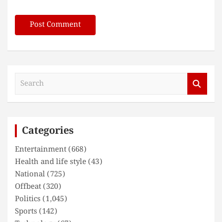
S
e
a
r
c
Categories
h
Entertainment
(668)
Health and life style
(43)
National
(725)
Offbeat
(320)
Politics
(1,045)
Sports
(142)