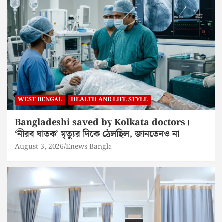
WEST BENGAL
HEALTH AND LIFE STYLE
Bangladeshi saved by Kolkata doctors।
‘নীরব ঘাতক’ মৃত্যুর দিকে ঠেলছিল, জানতেনও না
August 3, 2026
Enews Bangla