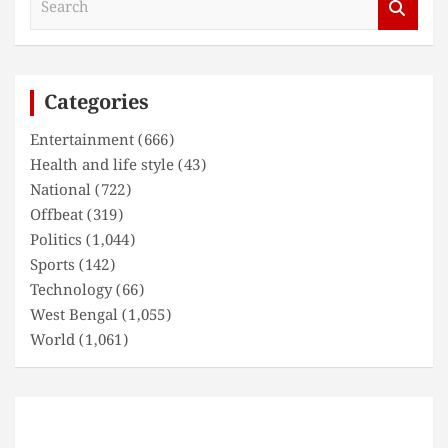
e
a
r
c
Categories
h
Entertainment
(666)
Health and life style
(43)
National
(722)
Offbeat
(319)
Politics
(1,044)
Sports
(142)
Technology
(66)
West Bengal
(1,055)
World
(1,061)