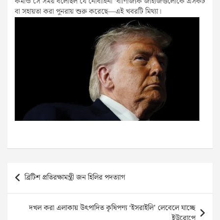
কমান্ড সে সময় বলেছিল যে নৌবাহিনী ‘বাণিজ্যিক জাহাজগুলোকে এসকর্ট
বা সহায়তা করা পুনরায় শুরু করেছে—এই খবরটি মিথ্যা।
Post
ব্রিটিশ প্রতিরক্ষামন্ত্রী জন হিলির পদত্যাগ
navigation
দখল করা এলাকায় উৎপাদিত কৃষিপণ্য ‘ইসরাইলি’ লেবেলে যাচ্ছে
ইউরোপে