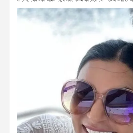
জানেন, সেই বছর আমরা চতুর্থ এবং পঞ্চম সবচেয়ে বেশি গুগল করা সেলিব্