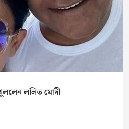
খ খুললেন ললিত মোদী