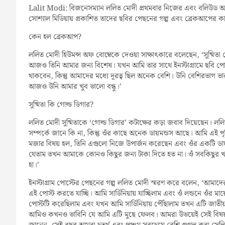
Lalit Modi: বিজনেসম্যান ললিত মোদী প্রথমবার নিজের এবং বলিউড অভিন
সোশ্যাল মিডিয়ায় প্রকাশিত তাদের ছবির পেছনের গল্প এবং ব্রেকআপের ক
কেন হল ব্রেকআপ?
ললিত মোদী হিউমন্স অফ বোম্বেকে দেওয়া সাক্ষাৎকারে বলেছেন, ‘সুষ্মি
আজও তিনি আমার জন্য বিশেষ। যখন আমি তার সাথে ইনস্টাগ্রামে ছবি প
থাকবেন, কিন্তু আমাদের মধ্যে দূরত্ব ছিল অনেক বেশি। উনি বেশিরভাগ ভা
আজও উনি আমার খুব ভালো বন্ধু।’
সুষ্মিতা কি গোল্ড ডিগার?
ললিত মোদী সুষ্মিতাকে ‘গোল্ড ডিগার’ কটাক্ষের কড়া জবাব দিয়েছেন। লল
সম্পর্কে জানে কি না, কিন্তু ওঁর কাছে অনেক ডায়মন্ডস আছে। আমি এই প
মজার বিষয় হল, তিনি এগুলো নিজে উপার্জন করেছেন এবং ওঁর একটি ড
যেতাম তখন আমাকে কোনও কিছুর জন্য টাকা দিতে হত না। ওঁ সবকিছুর খর
হা।’
ইনস্টাগ্রাম পোস্টের পেছনের গল্প ললিত মোদী স্মরণ করে বলেন, ‘আমা
এই পোস্ট করতে যাচ্ছি। আমি সার্ডিনিয়ায় যাচ্ছিলাম এবং ওঁ লন্ডনে ওঁর
পোস্টটি করেছিলাম এবং যখন আমি সার্ডিনিয়ায় পৌঁছালাম তখন এটি জাত
আমিও কখনও ভাবিনি যে আমি এটি মুছে ফেলব। আমরা উভয়েই সেই বিষয