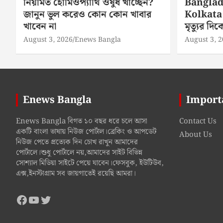
নিয়মিত হোমিওপ্যাথি ওষুধ খাচ্ছেন?
Banglad
জানুন ভুল করেও কোন কোন খাবার
Kolkata 
খাবেন না
মৃত্যুর দ
August 3, 2026
Enews Bangla
August 3, 
Enews Bangla
Import
Enews Bangla বিগত ১০ বছর ধরে চলে আসা
Contact Us
একটি বাংলা ভাষায় নিউজ পোর্টাল।ব্রেকিং ও আপডেট
About Us
নিউজ পেতে প্রত্যেক দিন চোখ রাখুন আমাদের
পোর্টালে।শুধু পোর্টালে নয়,আমাদের সাইট বিভিন্ন
সোশ্যাল মিডিয়া সাইটে পেয়ে যাবেন।ফেসবুক, ইউটিউব,
এক্স,ইনস্টাগ্রাম সব জায়গাতেই রয়েছি আমরা।
Facebook
YouTube
Twitter