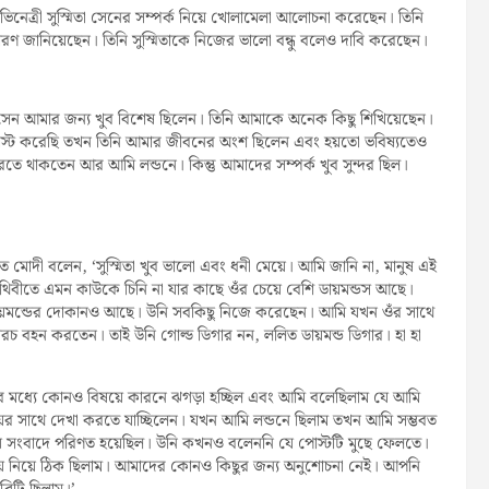
েত্রী সুস্মিতা সেনের সম্পর্ক নিয়ে খোলামেলা আলোচনা করেছেন। তিনি
ারণ জানিয়েছেন। তিনি সুস্মিতাকে নিজের ভালো বন্ধু বলেও দাবি করেছেন।
তা সেন আমার জন্য খুব বিশেষ ছিলেন। তিনি আমাকে অনেক কিছু শিখিয়েছেন।
োস্ট করেছি তখন তিনি আমার জীবনের অংশ ছিলেন এবং হয়তো ভবিষ্যতেও
রতে থাকতেন আর আমি লন্ডনে। কিন্তু আমাদের সম্পর্ক খুব সুন্দর ছিল।
িত মোদী বলেন, ‘সুস্মিতা খুব ভালো এবং ধনী মেয়ে। আমি জানি না, মানুষ এই
ৃথিবীতে এমন কাউকে চিনি না যার কাছে ওঁর চেয়ে বেশি ডায়মন্ডস আছে।
ায়মন্ডের দোকানও আছে। উনি সবকিছু নিজে করেছেন। আমি যখন ওঁর সাথে
চ বহন করতেন। তাই উনি গোল্ড ডিগার নন, ললিত ডায়মন্ড ডিগার। হা হা
দের মধ্যে কোনও বিষয়ে কারনে ঝগড়া হচ্ছিল এবং আমি বলেছিলাম যে আমি
 মায়ের সাথে দেখা করতে যাচ্ছিলেন। যখন আমি লন্ডনে ছিলাম তখন আমি সম্ভবত
ীয় সংবাদে পরিণত হয়েছিল। উনি কখনও বলেননি যে পোস্টটি মুছে ফেলতে।
় নিয়ে ঠিক ছিলাম। আমাদের কোনও কিছুর জন্য অনুশোচনা নেই। আপনি