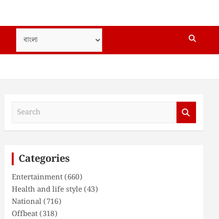
S
e
a
r
c
Categories
h
Entertainment
(660)
Health and life style
(43)
National
(716)
Offbeat
(318)