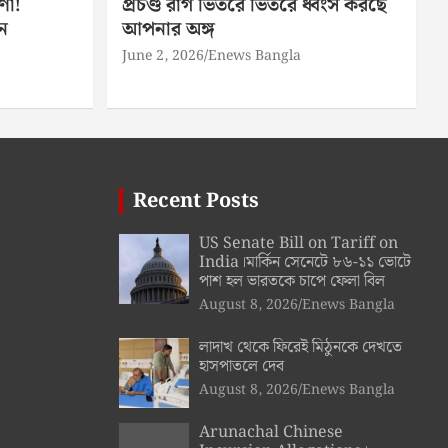
ণা!
প্রচণ্ড রাগ ভিতরে ভিতরে ধ্বংস করছে
ন
আপনার অঙ্গ
June 2, 2026
Enews Bangla
Recent Posts
US Senate Bill on Tariff on
India।মার্কিন সেনেটে ৮৬-১১ ভোটে
পাশ হল ভারতকে চাপে ফেলা বিল
August 8, 2026
Enews Bangla
লাদাখ থেকে ফিরেই মিঠুনকে দেখতে
হাসপাতলে দেব
August 8, 2026
Enews Bangla
Arunachal Chinese