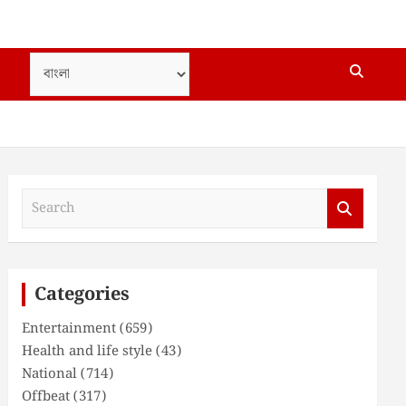
S
e
a
r
c
Categories
h
Entertainment
(659)
Health and life style
(43)
National
(714)
Offbeat
(317)