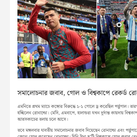
সমালোচনার জবাব, গোল ও বিশ্বকাপে রেকর্ড রো
এমনিতে প্রথম ম্যাচে কঙ্গোর বিরুদ্ধে ১-১ গোলে ড্র করেছিল পর্তুগাল। তা
হচ্ছিলেন রোনাল্ডো। মেসি, এমবাপে, হালান্ডরা যখন দুর্দান্ত কায়দায় বিশ
আতসকাচের তলায় চলে আসে।
তবে মঙ্গলবার যাবতীয় সমালোচনার জবাব দিয়েছেন রোনাল্ডো এবং পর্তুগা
জোড়া গোল করেছেন রোনাল্ডো। যিনি টানা ছ’টি বিশ্বকাপে গোল করার রে