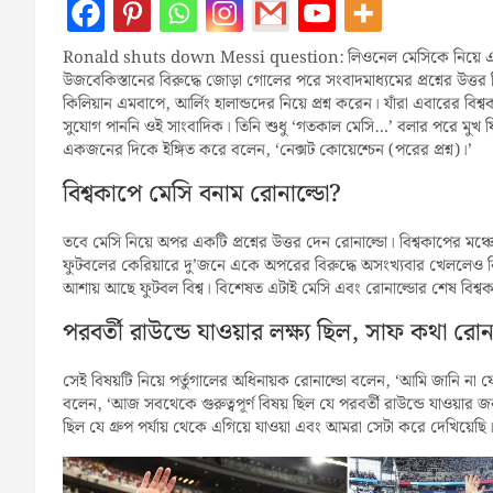
Ronald shuts down Messi question: লিওনেল মেসিকে নিয়ে একটি প্রশ
উজবেকিস্তানের বিরুদ্ধে জোড়া গোলের পরে সংবাদমাধ্যমের প্রশ্নের উত্ত
কিলিয়ান এমবাপে, আর্লিং হালান্ডদের নিয়ে প্রশ্ন করেন। যাঁরা এবারের বি
সুযোগ পাননি ওই সাংবাদিক। তিনি শুধু ‘গতকাল মেসি…’ বলার পরে মুখ 
একজনের দিকে ইঙ্গিত করে বলেন, ‘নেক্সট কোয়েশ্চেন (পরের প্রশ্ন)।’
বিশ্বকাপে মেসি বনাম রোনাল্ডো?
তবে মেসি নিয়ে অপর একটি প্রশ্নের উত্তর দেন রোনাল্ডো। বিশ্বকাপের মঞ্চে 
ফুটবলের কেরিয়ারে দু’জনে একে অপরের বিরুদ্ধে অসংখ্যবার খেললেও বিশ
আশায় আছে ফুটবল বিশ্ব। বিশেষত এটাই মেসি এবং রোনাল্ডোর শেষ বিশ্ব
পরবর্তী রাউন্ডে যাওয়ার লক্ষ্য ছিল, সাফ কথা রোন
সেই বিষয়টি নিয়ে পর্তুগালের অধিনায়ক রোনাল্ডো বলেন, ‘আমি জানি না যে কীভ
বলেন, ‘আজ সবথেকে গুরুত্বপূর্ণ বিষয় ছিল যে পরবর্তী রাউন্ডে যাওয়ার 
ছিল যে গ্রুপ পর্যায় থেকে এগিয়ে যাওয়া এবং আমরা সেটা করে দেখিয়েছি।