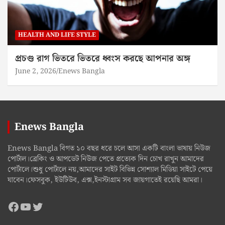
HEALTH AND LIFE STYLE
প্রচণ্ড রাগ ভিতরে ভিতরে ধ্বংস করছে আপনার অঙ্গ
June 2, 2026
Enews Bangla
Enews Bangla
Enews Bangla বিগত ১০ বছর ধরে চলে আসা একটি বাংলা ভাষায় নিউজ
পোর্টাল।ব্রেকিং ও আপডেট নিউজ পেতে প্রত্যেক দিন চোখ রাখুন আমাদের
পোর্টালে।শুধু পোর্টালে নয়,আমাদের সাইট বিভিন্ন সোশ্যাল মিডিয়া সাইটে পেয়ে
যাবেন।ফেসবুক, ইউটিউব, এক্স,ইনস্টাগ্রাম সব জায়গাতেই রয়েছি আমরা।
Facebook
YouTube
Twitter