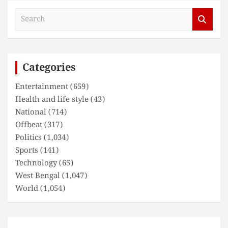
S
e
a
r
c
Categories
h
Entertainment
(659)
Health and life style
(43)
National
(714)
Offbeat
(317)
Politics
(1,034)
Sports
(141)
Technology
(65)
West Bengal
(1,047)
World
(1,054)