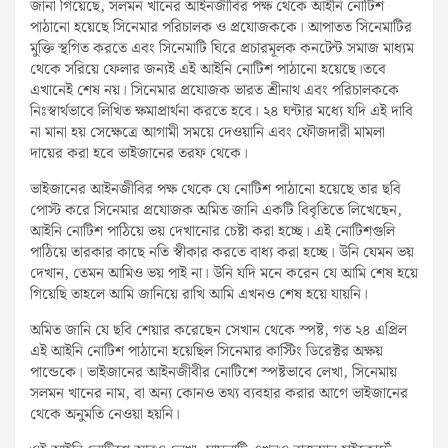
জানা গিয়েছে, সলমন খানের আইনজীবির পক্ষ থেকে আইনি নোটিশ
পাঠানো হয়েছে সিনেমার পরিচালক ও প্রযোজককে। আপাতত সিনেমাটির
মুক্তি স্থগিত করতে এবং সিনেমাটি ঘিরে প্রচারমূলক কনটেন্ট সমাজ মাধ্যম
থেকে সরিয়ে ফেলার জন্যই এই আইনি নোটিশ পাঠানো হয়েছে।তবে
এখানেই শেষ নয়। সিনেমার প্রযোজক ভারত শ্রীনাথ এবং পরিচালককে
নিঃস্বার্থভাবে লিখিত ক্ষমাপ্রার্থনা করতে হবে। ২৪ ঘন্টার মধ্যে যদি এই দাবি
না মানা হয় সেক্ষেত্রে আগামী সময়ে দেওয়ানি এবং ফৌজদারী মামলা
দায়ের করা হবে ভাইজানের তরফ থেকে।
ভাইজানের আইনজীবির পক্ষ থেকে যে নোটিশ পাঠানো হয়েছে তার ছবি
পোস্ট করে সিনেমার প্রযোজক অমিত জানি একটি বিবৃতিতে লিখেছেন,
আইনি নোটিশ পাঠিয়ে ভয় দেখানোর চেষ্টা করা হচ্ছে। এই নোটিশগুলি
পাঠিয়ে তারকার কাছে নতি স্বীকার করতে বাধ্য করা হচ্ছে। উনি যেমন ভয়
দেখান, তেমন আমিও ভয় পাই না। উনি যদি মনে করেন যে আমি শেষ হয়ে
গিয়েছি তাহলে আমি জানিয়ে রাখি আমি এখনও শেষ হয়ে যায়নি।
অমিত জানি যে ছবি শেয়ার করেছেন সেখান থেকে স্পষ্ট, গত ২৪ এপ্রিল
এই আইনি নোটিশ পাঠানো হয়েছিল সিনেমার কাস্টিং ডিরেক্টর অক্ষয়
পান্ডেকে। ভাইজানের আইনজীবীর নোটিশে স্পষ্টভাবে লেখা, সিনেমায়
সলমন খানের নাম, বা অন্য কোনও তথ্য ব্যবহার করার আগে ভাইজানের
থেকে অনুমতি নেওয়া হয়নি।