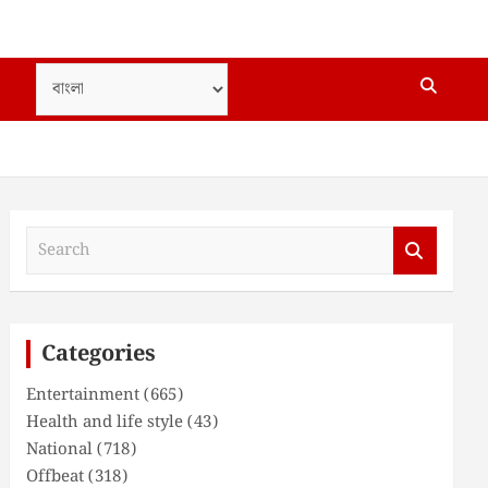
S
e
a
r
c
Categories
h
Entertainment
(665)
Health and life style
(43)
National
(718)
Offbeat
(318)