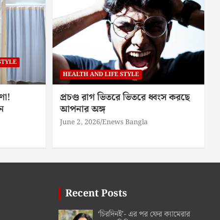
STYLE
HEALTH AND LIFE STYLE
ণা!
প্রচণ্ড রাগ ভিতরে ভিতরে ধ্বংস করছে
ন
আপনার অঙ্গ
June 2, 2026
Enews Bangla
Recent Posts
‘চিরদিনই’- এর পর ফের ক্যামেরার