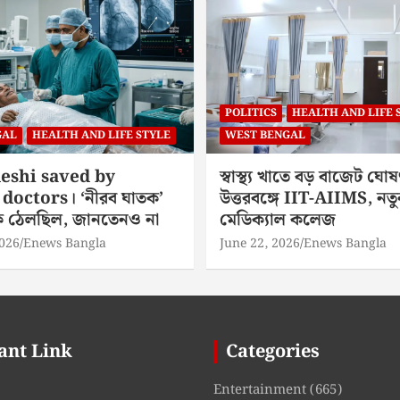
POLITICS
HEALTH AND LIFE 
GAL
HEALTH AND LIFE STYLE
WEST BENGAL
eshi saved by
স্বাস্থ্য খাতে বড় বাজেট ঘোষ
doctors। ‘নীরব ঘাতক’
উত্তরবঙ্গে IIT-AIIMS, নতু
িকে ঠেলছিল, জানতেনও না
মেডিক্যাল কলেজ
2026
Enews Bangla
June 22, 2026
Enews Bangla
ant Link
Categories
Entertainment
(665)