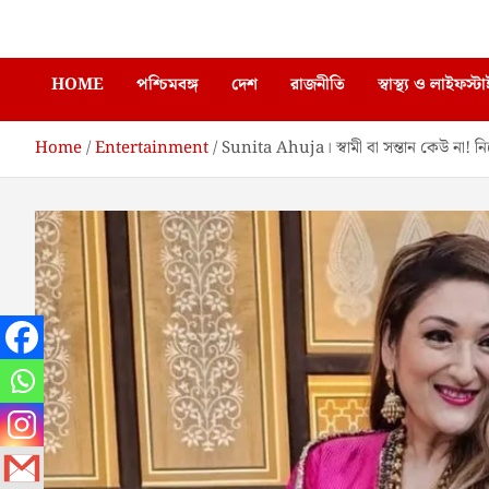
Skip
Enews Bangla
to
content
HOME
পশ্চিমবঙ্গ
দেশ
রাজনীতি
স্বাস্থ্য ও লাইফস্ট
Home
Entertainment
Sunita Ahuja। স্বামী বা সন্তান কেউ না! নি