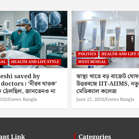
POLITICS
HEALTH AND LIFE 
GAL
HEALTH AND LIFE STYLE
WEST BENGAL
eshi saved by
স্বাস্থ্য খাতে বড় বাজেট ঘোষ
doctors। ‘নীরব ঘাতক’
উত্তরবঙ্গে IIT-AIIMS, নতু
িকে ঠেলছিল, জানতেনও না
মেডিক্যাল কলেজ
2026
Enews Bangla
June 22, 2026
Enews Bangla
ant Link
Categories