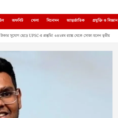
াইল
অফবিট
খেলা
বিনোদন
আন্তর্জাতিক
প্রযুক্তি ও বিজ্ঞান
র সুযোগ ছেড়ে UPSC-র প্রস্তুতি! ৩৪২তম র‍্যাঙ্ক থেকে সোজা হলেন তৃতীয়