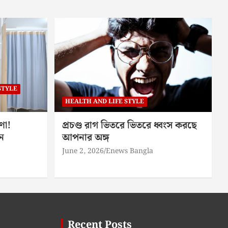
STYLE
HEALTH AND LIFE STYLE
ণা!
প্রচণ্ড রাগ ভিতরে ভিতরে ধ্বংস করছে
ন
আপনার অঙ্গ
June 2, 2026
Enews Bangla
Recent Posts