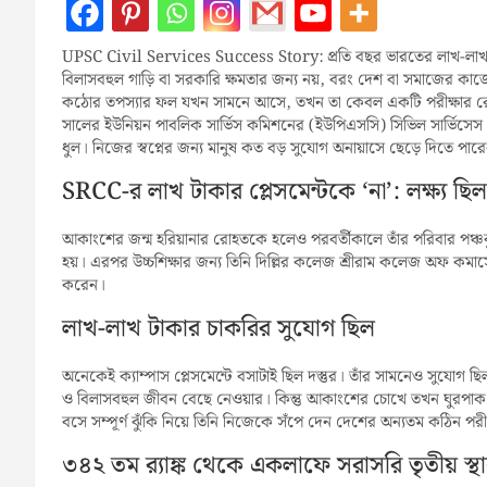
UPSC Civil Services Success Story: প্রতি বছর ভারতের লাখ-লাখ
বিলাসবহুল গাড়ি বা সরকারি ক্ষমতার জন্য নয়, বরং দেশ বা সমাজের কাজ
কঠোর তপস্যার ফল যখন সামনে আসে, তখন তা কেবল একটি পরীক্ষার রেজ
সালের ইউনিয়ন পাবলিক সার্ভিস কমিশনের (ইউপিএসসি) সিভিল সার্ভিসেস 
ধুল। নিজের স্বপ্নের জন্য মানুষ কত বড় সুযোগ অনায়াসে ছেড়ে দিতে পারে
SRCC-র লাখ টাকার প্লেসমেন্টকে ‘না’: লক্ষ্য ছি
আকাংশের জন্ম হরিয়ানার রোহতকে হলেও পরবর্তীকালে তাঁর পরিবার পঞ্চকুলায় 
হয়। এরপর উচ্চশিক্ষার জন্য তিনি দিল্লির কলেজ শ্রীরাম কলেজ অফ কমার্সে ভ
করেন।
লাখ-লাখ টাকার চাকরির সুযোগ ছিল
অনেকেই ক্যাম্পাস প্লেসমেন্টে বসাটাই ছিল দস্তুর। তাঁর সামনেও সুযোগ
ও বিলাসবহুল জীবন বেছে নেওয়ার। কিন্তু আকাংশের চোখে তখন ঘুরপাক খাচ্
বসে সম্পূর্ণ ঝুঁকি নিয়ে তিনি নিজেকে সঁপে দেন দেশের অন্যতম কঠিন পরীক
৩৪২ তম র‍্যাঙ্ক থেকে একলাফে সরাসরি তৃতীয় স্থ