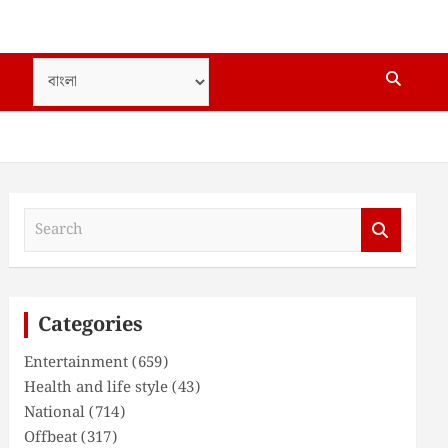
S
e
a
r
c
Categories
h
Entertainment
(659)
Health and life style
(43)
National
(714)
Offbeat
(317)