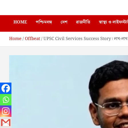
Skip
Enews Bangla
to
content
HOME
পশ্চিমবঙ্গ
দেশ
রাজনীতি
স্বাস্থ্য ও লাইফস্ট
Home
Offbeat
UPSC Civil Services Success Story। লাখ-লাখ টাকা