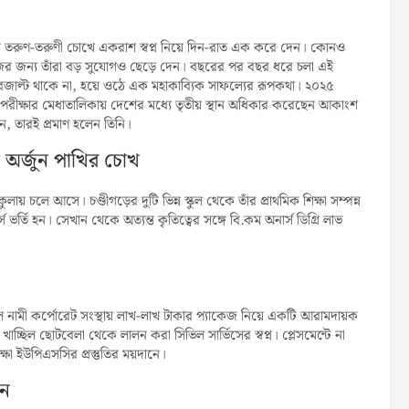
 তরুণ-তরুণী চোখে একরাশ স্বপ্ন নিয়ে দিন-রাত এক করে দেন। কোনও
ের জন্য তাঁরা বড় সুযোগও ছেড়ে দেন। বছরের পর বছর ধরে চলা এই
াল্ট থাকে না, হয়ে ওঠে এক মহাকাব্যিক সাফল্যের রূপকথা। ২০২৫
পরীক্ষার মেধাতালিকায় দেশের মধ্যে তৃতীয় স্থান অধিকার করেছেন আকাংশ
ন, তারই প্রমাণ হলেন তিনি।
ল অর্জুন পাখির চোখ
চলে আসে। চণ্ডীগড়ের দুটি ভিন্ন স্কুল থেকে তাঁর প্রাথমিক শিক্ষা সম্পন্ন
র্তি হন। সেখান থেকে অত্যন্ত কৃতিত্বের সঙ্গে বি.কম অনার্স ডিগ্রি লাভ
 ছিল নামী কর্পোরেট সংস্থায় লাখ-লাখ টাকার প্যাকেজ নিয়ে একটি আরামদায়ক
ছিল ছোটবেলা থেকে লালন করা সিভিল সার্ভিসের স্বপ্ন। প্লেসমেন্টে না
্ষা ইউপিএসসির প্রস্তুতির ময়দানে।
ান