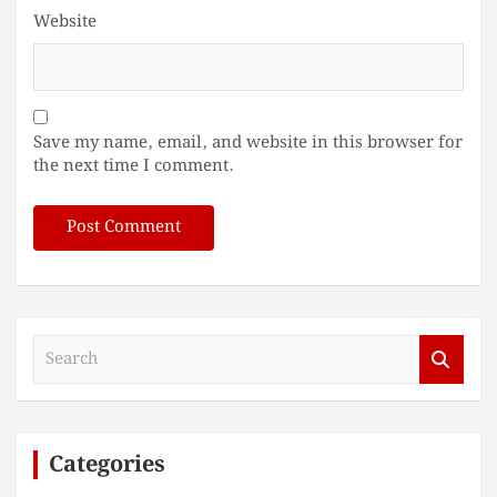
Website
Save my name, email, and website in this browser for
the next time I comment.
S
e
a
r
c
Categories
h