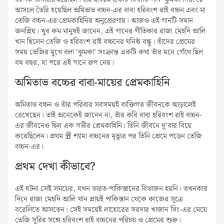
ব্যাপক জনপ্রিয় হয়েছিল। এই ছবিরই একটি বিখ্যাত গান ‘ঝুমকা গিরা রে’
আসলে তৈরি হয়েছিল অমিতাভ বচ্চন-এর বাবা হরিবংশ রাই বচ্চন এবং মা
তেজি বচ্চন-এর প্রেমকাহিনির অনুপ্রেরণায়। আজও এই গানটি সমান
জনপ্রিয়। খুব কম মানুষই জানেন, এই গানের গীতিকার রাজা মেহদি আলি
খান ছিলেন তেজি ও হরিবংশ রাই বচ্চনের ঘনিষ্ঠ বন্ধু। তাঁদের প্রেমের
সময় তেজির মুখে বলা ‘ঝুমকা’ সংক্রান্ত একটি কথা তাঁর মনে গেঁথে ছিল
বহু বছর, যা পরে এই গানে রূপ নেয়।
অমিতাভ বচ্চের বাবা-মায়ের প্রেমকাহিনি
অমিতাভ বচ্চন ও তাঁর পরিবার সবসময়ই ব্যক্তিগত জীবনকে আড়ালেই
রেখেছেন। তাই অনেকেই জানেন না, তাঁর কবি বাবা হরিবংশ রাই বচ্চন-
এর জীবনেও ছিল এক গভীর প্রেমকাহিনি। তিনি জীবনে দু’বার বিয়ে
করেছিলেন। প্রথম স্ত্রী শ্যামা বচ্চনের মৃত্যুর পর তিনি প্রেমে পড়েন তেজি
বচ্চন-এর।
প্রথম দেখা কীভাবে?
এই ঘটনা সেই সময়ের, যখন ভারত-পাকিস্তানের বিভাজন হয়নি। তখনকার
দিনে রাজা মেহদি আলি খান প্রায়ই পাকিস্তান থেকে কাজের সূত্রে
বরেলিতে আসতেন। সেই সময়েই লাহোরের সরদার খাজান সিং-এর মেয়ে
তেজি সুরির সঙ্গে হরিবংশ রাই বচ্চনের পরিচয় ও প্রেমের শুরু।