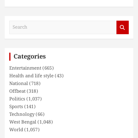
S
e
a
r
c
Categories
h
Entertainment
(665)
Health and life style
(43)
National
(718)
Offbeat
(318)
Politics
(1,037)
Sports
(141)
Technology
(66)
West Bengal
(1,048)
World
(1,057)