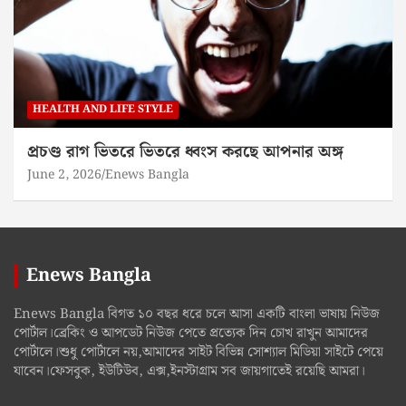
HEALTH AND LIFE STYLE
প্রচণ্ড রাগ ভিতরে ভিতরে ধ্বংস করছে আপনার অঙ্গ
June 2, 2026
Enews Bangla
Enews Bangla
Enews Bangla বিগত ১০ বছর ধরে চলে আসা একটি বাংলা ভাষায় নিউজ
পোর্টাল।ব্রেকিং ও আপডেট নিউজ পেতে প্রত্যেক দিন চোখ রাখুন আমাদের
পোর্টালে।শুধু পোর্টালে নয়,আমাদের সাইট বিভিন্ন সোশ্যাল মিডিয়া সাইটে পেয়ে
যাবেন।ফেসবুক, ইউটিউব, এক্স,ইনস্টাগ্রাম সব জায়গাতেই রয়েছি আমরা।