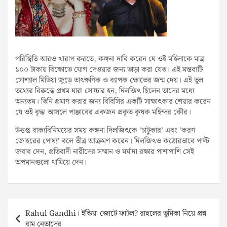
পরিস্থিতি আরও খারাপ করতে, কঙ্গনা দাবি করেন যে ওই মহিলাকে মাত্র
১০০ টাকায় বিক্ষোভে যোগ দেওয়ার জন্য ভাড়া করা যেত। এই মন্তব্যটি
সোশ্যাল মিডিয়া জুড়ে তাৎক্ষণিক ও ব্যাপক ক্ষোভের জন্ম দেয়। এই ভুল
তথ্যের বিরুদ্ধে প্রথম যারা সোচ্চার হন, দিলজিৎ ছিলেন তাদের মধ্যে
অন্যতম। তিনি প্রমাণ করার জন্য বিবিসির একটি সাক্ষাৎকার শেয়ার করেন
যে ওই বৃদ্ধা আসলে পাঞ্জাবের একজন প্রকৃত কৃষক মহিন্দর কৌর।
উত্তপ্ত বাক্যবিনিময়ের সময় কঙ্গনা দিলজিৎকে ‘চাটুকার’ এবং ‘করণ
জোহরের পোষ্য’ বলে তীব্র আক্রমণ করেন। দিলজিৎও কঠোরভাবে পাল্টা
জবাব দেন, প্রতিবাদী নারীদের সম্মান ও মর্যাদা রক্ষার পাশাপাশি সেই
অপমানগুলো থামিয়ে দেন।
Post
Rahul Gandhi। ইন্ডিয়া জোটে ফাটল? রাহুলের ভূমিকা নিয়ে প্রশ্ন
navigation
বাম নেতাদের