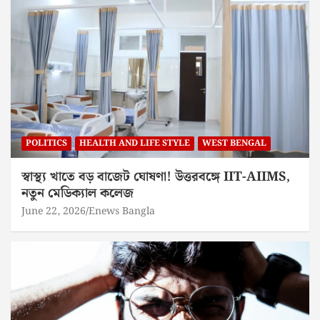
POLITICS
HEALTH AND LIFE STYLE
WEST BENGAL
স্বাস্থ্য খাতে বড় বাজেট ঘোষণা! উত্তরবঙ্গে IIT-AIIMS,
নতুন মেডিক্যাল কলেজ
June 22, 2026
Enews Bangla