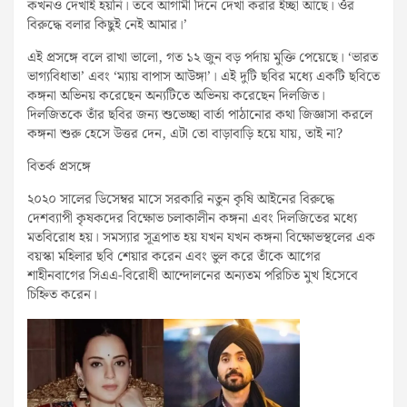
কখনও দেখাই হয়নি। তবে আগামী দিনে দেখা করার ইচ্ছা আছে। ওঁর
বিরুদ্ধে বলার কিছুই নেই আমার।’
এই প্রসঙ্গে বলে রাখা ভালো, গত ১২ জুন বড় পর্দায় মুক্তি পেয়েছে। ‘ভারত
ভাগ্যবিধাতা’ এবং ‘ম্যায় বাপাস আউঙ্গা’। এই দুটি ছবির মধ্যে একটি ছবিতে
কঙ্গনা অভিনয় করেছেন অন্যটিতে অভিনয় করেছেন দিলজিত।
দিলজিতকে তাঁর ছবির জন্য শুভেচ্ছা বার্তা পাঠানোর কথা জিজ্ঞাসা করলে
কঙ্গনা শুরু হেসে উত্তর দেন, এটা তো বাড়াবাড়ি হয়ে যায়, তাই না?
বিতর্ক প্রসঙ্গে
২০২০ সালের ডিসেম্বর মাসে সরকারি নতুন কৃষি আইনের বিরুদ্ধে
দেশব্যাপী কৃষকদের বিক্ষোভ চলাকালীন কঙ্গনা এবং দিলজিতের মধ্যে
মতবিরোধ হয়। সমস্যার সূত্রপাত হয় যখন যখন কঙ্গনা বিক্ষোভস্থলের এক
বয়স্কা মহিলার ছবি শেয়ার করেন এবং ভুল করে তাঁকে আগের
শাহীনবাগের সিএএ-বিরোধী আন্দোলনের অন্যতম পরিচিত মুখ হিসেবে
চিহ্নিত করেন।