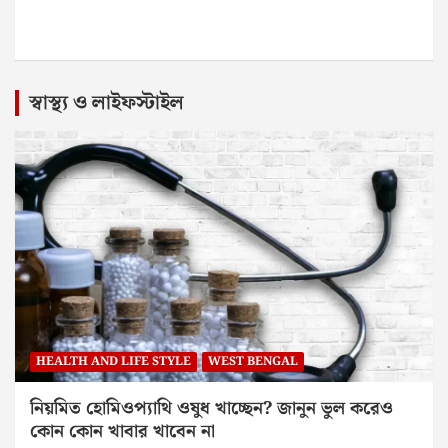
স্বাস্থ্য ও লাইফস্টাইল
HEALTH AND LIFE STYLE
WEST BENGAL
নিয়মিত হোমিওপ্যাথি ওষুধ খাচ্ছেন? জানুন ভুল করেও
কোন কোন খাবার খাবেন না