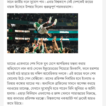
সালে জাতীয় দলে সুযোগ পান। এবার বিশ্বকাপে সেই দেশকেই জয়ের
নায়ক হিসেবে উপহার দিলেন গুরুত্বপূর্ণ পারফরম্যান্স।
ম্যাচের একেবারে শেষ দিকে মুখ চেপে আপত্তিকর মন্তব্য করার
অভিযোগে লাল কার্ড দেখেন ইকুয়েডরের পিয়েরো হিনকাপি, ফলে হতাশার
মধ্যেই মাঠ ছাড়তে হয় দক্ষিণ আমেরিকার দলকে। এই জয়ের ফলে শেষ
ষোলোয় উঠে গেল মেক্সিকো। তাদের প্রতিপক্ষ নির্ধারিত হবে ইংল্যান্ড ও
ডিআর কঙ্গোর ম্যাচের পর। অন্যদিকে ব্রাজিলের সামনে অপেক্ষা করছে
নরওয়ের চ্যালেঞ্জ, যেখানে মুখোমুখি হতে পারেন ভিনি জুনিয়র ও আর্লিং
হালান্ড। এছাড়া কিলিয়ান এমবাপের-র ফ্রান্স খেলবে প্যারাগুয়ের বিরুদ্ধে,
আর কানাডার প্রতিপক্ষ মরক্কো। বিশ্বকাপের নকআউট পর্ব ক্রমেই আরও
জমে উঠছে।