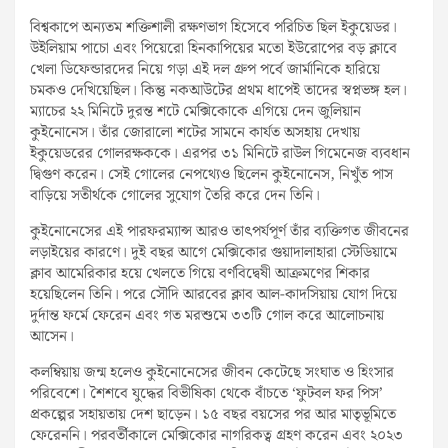
বিশ্বকাপে অন্যতম শক্তিশালী রক্ষণভাগ হিসেবে পরিচিত ছিল ইকুয়েডর।
উইলিয়াম পাচো এবং পিয়েরো হিনকাপিয়ের মতো ইউরোপের বড় ক্লাবে
খেলা ডিফেন্ডারদের নিয়ে গড়া এই দল গ্রুপ পর্বে জার্মানিকে হারিয়ে
চমকও দেখিয়েছিল। কিন্তু নকআউটের প্রথম ধাপেই তাদের স্বপ্নভঙ্গ হল।
ম্যাচের ২২ মিনিটে দুরন্ত শটে মেক্সিকোকে এগিয়ে দেন জুলিয়ান
কুইনোনেস। তাঁর জোরালো শটের সামনে কার্যত অসহায় দেখায়
ইকুয়েডরের গোলরক্ষককে। এরপর ৩১ মিনিটে রাউল গিমেনেজ ব্যবধান
দ্বিগুণ করেন। সেই গোলের নেপথ্যেও ছিলেন কুইনোনেস, নিখুঁত পাস
বাড়িয়ে সতীর্থকে গোলের সুযোগ তৈরি করে দেন তিনি।
কুইনোনেসের এই পারফরম্যান্স আরও তাৎপর্যপূর্ণ তাঁর ব্যক্তিগত জীবনের
লড়াইয়ের কারণে। দুই বছর আগে মেক্সিকোর গুয়াদালাহারা স্টেডিয়ামে
ক্লাব আমেরিকার হয়ে খেলতে গিয়ে বর্ণবিদ্বেষী আক্রমণের শিকার
হয়েছিলেন তিনি। পরে সৌদি আরবের ক্লাব আল-কাদসিয়ায় যোগ দিয়ে
দুর্দান্ত ফর্মে ফেরেন এবং গত মরশুমে ৩৩টি গোল করে আলোচনায়
আসেন।
কলম্বিয়ায় জন্ম হলেও কুইনোনেসের জীবন কেটেছে সংঘাত ও হিংসার
পরিবেশে। শৈশবে যুদ্ধের বিভীষিকা থেকে বাঁচতে ‘ফুটবল ফর পিস’
প্রকল্পের সহায়তায় দেশ ছাড়েন। ১৫ বছর বয়সের পর আর মাতৃভূমিতে
ফেরেননি। পরবর্তীকালে মেক্সিকোর নাগরিকত্ব গ্রহণ করেন এবং ২০২৩