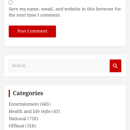
Save my name, email, and website in this browser for
the next time I comment.
S
e
a
r
c
Categories
h
Entertainment
(665)
Health and life style
(43)
National
(718)
Offbeat
(318)