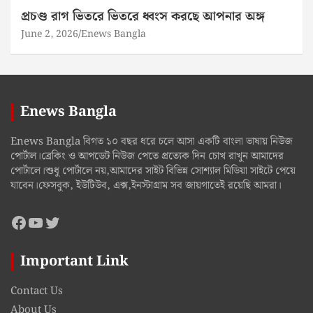
প্রচণ্ড রাগ ভিতরে ভিতরে ধ্বংস করছে আপনার অঙ্গ
June 2, 2026
Enews Bangla
Enews Bangla
Enews Bangla বিগত ১০ বছর ধরে চলে আসা একটি বাংলা ভাষায় নিউজ
পোর্টাল।ব্রেকিং ও আপডেট নিউজ পেতে প্রত্যেক দিন চোখ রাখুন আমাদের
পোর্টালে।শুধু পোর্টালে নয়,আমাদের সাইট বিভিন্ন সোশ্যাল মিডিয়া সাইটে পেয়ে
যাবেন।ফেসবুক, ইউটিউব, এক্স,ইনস্টাগ্রাম সব জায়গাতেই রয়েছি আমরা।
Facebook
YouTube
Twitter
Important Link
Contact Us
About Us