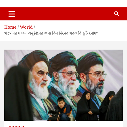
Skip
Enews Bangla
to
content
Home
World
খামেনির দাফন অনুষ্ঠানের জন্য তিন দিনের সরকারি ছুটি ঘোষণা