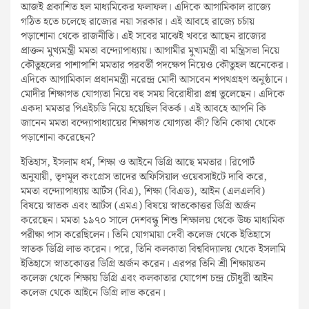
আজই প্রকাশিত হল মাধ্যমিকের ফলাফল। এদিকে আগামিকাল রাজ্যে
গঠিত হতে চলেছে রাজ্যের নয়া সরকার। এই আবহে রাজ্যে চর্চায়
পড়াশোনা থেকে রাজনীতি। এই সবের মাঝেই খবরে আছেন রাজ্যের
প্রাক্তন মুখ্যমন্ত্রী মমতা বন্দ্যোপাধ্যায়। আগামীর মুখ্যমন্ত্রী বা মন্ত্রিসভা নিয়ে
কৌতুহলের পাশাপাশি মমতার পরবর্তী পদক্ষেপ নিয়েও কৌতুহল অনেকের।
এদিকে আগামিকাল প্রধানমন্ত্রী নরেন্দ্র মোদী আসবেন শপথগ্রহণ অনুষ্ঠানে।
মোদীর শিক্ষাগত যোগ্যতা নিয়ে বহু সময় বিরোধীরা প্রশ্ন তুলেছেন। এদিকে
একদা মমতার পিএইচডি নিয়ে হয়েছিল বিতর্ক। এই আবহে আপনি কি
জানেন মমতা বন্দ্যোপাধ্যায়ের শিক্ষাগত যোগ্যতা কী? তিনি কোথা থেকে
পড়াশোনা করেছেন?
ইতিহাস, ইসলাম ধর্ম, শিক্ষা ও আইনে ডিগ্রি আছে মমতার। রিপোর্ট
অনুযায়ী, তৃণমূল কংগ্রেস তাদের অফিসিয়াল ওয়েবসাইটে দাবি করে,
মমতা বন্দ্যোপাধ্যায় আর্টস (বিএ), শিক্ষা (বিএড), আইন (এলএলবি)
বিষয়ে স্নাতক এবং আর্টস (এমএ) বিষয়ে স্নাতকোত্তর ডিগ্রি অর্জন
করেছেন। মমতা ১৯৭০ সালে দেশবন্ধু শিশু শিক্ষালয় থেকে উচ্চ মাধ্যমিক
পরীক্ষা পাস করেছিলেন। তিনি যোগমায়া দেবী কলেজ থেকে ইতিহাসে
স্নাতক ডিগ্রি লাভ করেন। পরে, তিনি কলকাতা বিশ্ববিদ্যালয় থেকে ইসলামি
ইতিহাসে স্নাতকোত্তর ডিগ্রি অর্জন করেন। এরপর তিনি শ্রী শিক্ষায়তন
কলেজ থেকে শিক্ষায় ডিগ্রি এবং কলকাতার যোগেশ চন্দ্র চৌধুরী আইন
কলেজ থেকে আইনে ডিগ্রি লাভ করেন।