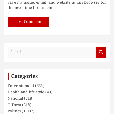
Save my name, email, and website in this browser for
the next time I comment.
S
e
a
r
c
Categories
h
Entertainment
(665)
Health and life style
(43)
National
(718)
Offbeat
(318)
Politics
(1,037)