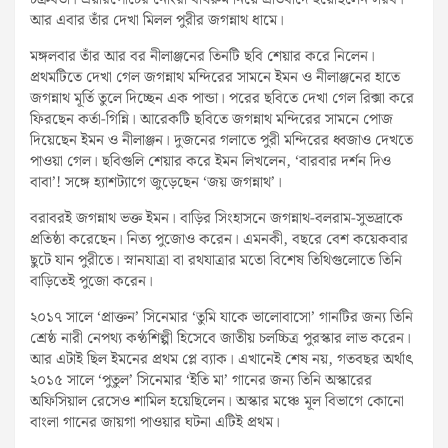
চক্রবর্তী। এয়ারপোর্টের নোংরা বাথরুম নিয়ে প্রতিবাদে হয়েছিলেন সরব।
আর এবার তাঁর দেখা মিলল পুরীর জগন্নাথ ধামে।
মঙ্গলবার তাঁর আর বর নীলাঞ্জনের তিনটি ছবি শেয়ার করে নিলেন।
প্রথমটিতে দেখা গেল জগন্নাথ মন্দিরের সামনে ইমন ও নীলাঞ্জনের হাতে
জগন্নাথ মূর্তি তুলে দিচ্ছেন এক পান্ডা। পরের ছবিতে দেখা গেল রিক্সা করে
ফিরছেন কর্তা-গিন্নি। আরেকটি ছবিতে জগন্নাথ মন্দিরের সামনে পোজ
দিয়েছেন ইমন ও নীলাঞ্জন। দুজনের গলাতে পুরী মন্দিরের ধ্বজাও দেখতে
পাওয়া গেল। ছবিগুলি শেয়ার করে ইমন লিখলেন, ‘বারবার দর্শন দিও
বাবা’! সঙ্গে হ্যাশট্যাগে জুড়েছেন ‘জয় জগন্নাথ’।
বরাবরই জগন্নাথ ভক্ত ইমন। বাড়ির সিংহাসনে জগন্নাথ-বলরাম-সুভদ্রাকে
প্রতিষ্ঠা করেছেন। নিত্য পুজোও করেন। এমনকী, বছরে বেশ কয়েকবার
ছুটে যান পুরীতে। স্নানযাত্রা বা রথযাত্রার মতো বিশেষ তিথিগুলোতে তিনি
বাড়িতেই পুজো করেন।
২০১৭ সালে ‘প্রাক্তন’ সিনেমার ‘তুমি যাকে ভালোবাসো’ গানটির জন্য তিনি
শ্রেষ্ঠ নারী নেপথ্য কণ্ঠশিল্পী হিসেবে জাতীয় চলচ্চিত্র পুরস্কার লাভ করেন।
আর এটাই ছিল ইমনের প্রথম প্লে ব্যাক। এখানেই শেষ নয়, গতবছর অর্থাৎ
২০১৫ সালে ‘পুতুল’ সিনেমার ‘ইতি মা’ গানের জন্য তিনি অস্কারের
অফিসিয়াল রেসেও শামিল হয়েছিলেন। অস্কার মঞ্চে মূল বিভাগে কোনো
বাংলা গানের জায়গা পাওয়ার ঘটনা এটিই প্রথম।