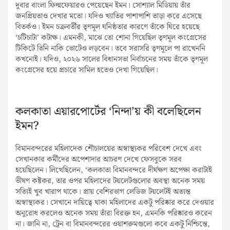
দুবার বাংলা ফিল্মফেয়ারও পেয়েছেন ইমন। সোশ্যাল মিডিয়ায় তাঁর
জনপ্রিয়তাও দেখার মতো। যদিও খ্যাতির পাশাপাশি তাড়া করে এসেছে
বিতর্কও। ইমন চক্রবর্তীর তৃণমূল ঘনিষ্ঠতার কারণে তাঁকে ঘিরে হয়েছে
‘চটিচাটা’ কটাক্ষ। এমনকী, মাঝে তো শোনা গিয়েছিল তৃণমূল কংগ্রেসের
টিকিটে তিনি নাকি ভোটেও লড়বেন। তবে সরাসরি তৃণমূলে পা রাখেননি
কখনোই। যদিও, ২০২৬ সালের বিধানসভা নির্বাচনের সময় তাঁকে তৃণমূল
কংগ্রেসের হয়ে প্রচারে সামিল হতেও দেখা গিয়েছিল।
কলকাতা এয়ারপোর্টের ‘নিন্দা’য় কী বলেছিলেন
ইমন?
বিমানবন্দরের মহিলাদেক শৌচালয়ের অস্বাস্থ্যকর পরিবেশ দেখে এবং
সেখানকার কর্মীদের অপেশাদার আচরণ দেখে ফেসবুকে সরব
হয়েছিলেন। লিখেছিলেন, ‘কলকাতা বিমানবন্দরে দীর্ঘক্ষণ অপেক্ষা করাটাই
ভীষণ কষ্টকর, তার ওপর মহিলাদের টয়লেটগুলোর অবস্থা অনেক সময়
সত্যিই খুব খারাপ থাকে। প্রায় বেশিরভাগ লেডিজ টয়লেটই অত্যন্ত
অস্বাস্থ্যকর। সেখানে দায়িত্বে থাকা মহিলাদের একটু পরিষ্কার করে দেওয়ার
অনুরোধ করলেও অনেক সময় তাঁরা বিরক্ত হন, এমনকি পরিষ্কারও করেন
না। জানি না, ট্রেন বা বিমানবন্দরের ওয়াশরুমগুলো কবে একটু নিশ্চিন্তে,