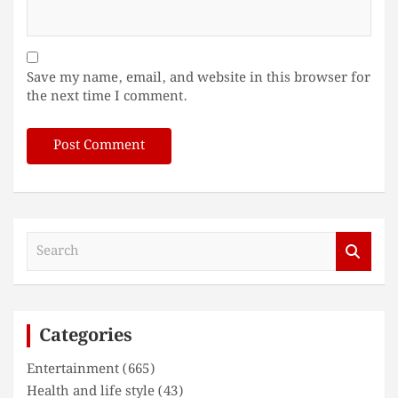
Save my name, email, and website in this browser for
the next time I comment.
S
e
a
r
c
Categories
h
Entertainment
(665)
Health and life style
(43)