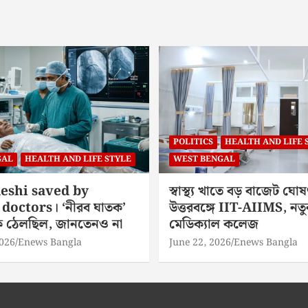
POLITICS
HEALTH AND LIFE 
GAL
HEALTH AND LIFE STYLE
WEST BENGAL
eshi saved by
স্বাস্থ্য খাতে বড় বাজেট ঘোষ
doctors। ‘নীরব ঘাতক’
উত্তরবঙ্গে IIT-AIIMS, নতু
িকে ঠেলছিল, জানতেনও না
মেডিক্যাল কলেজ
2026
Enews Bangla
June 22, 2026
Enews Bangla