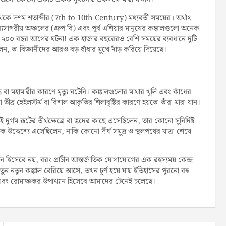
প্তম থেকে দশম শতাব্দীর (7th to 10th Century) মধ্যবর্তী সময়ের। অর্থাৎ
সাগরীয় অঞ্চলের (গ্রুপ বি) এবং পূর্ব এশিয়ার মানুষের কঙ্কালগুলো অনেক
্র ২০০ বছর আগের ঘটনা! এক হাজার বছরেরও বেশি সময়ের ব্যবধানে দুটি
েলেন, তা বিজ্ঞানীদের আরও বড় ধাঁধার মুখে দাঁড় করিয়ে দিয়েছে।
বা মহামারীর কারণে মৃত্যু ঘটেনি। কঙ্কালগুলোর মাথার খুলি এবং কাঁধের
ব্র হেইলস্টর্ম বা বিশাল আকৃতির শিলাবৃষ্টির কারণে হয়তো তাঁরা মারা যান।
গম রূটের তীর্থক্ষেত্রে বা হ্রদের কাছে এসেছিলেন, তার কোনো সুনির্দিষ্ট
উদ্দেশ্যে এসেছিলেন, নাকি কোনো দীর্ঘ সমুদ্র ও স্থলপথের যাত্রা শেষে
ন হিসেবে নয়, বরং প্রাচীন আন্তর্জাতিক যোগাযোগের এক রহস্যময় কেন্দ্র
 নতুন কঙ্কাল বেরিয়ে আসে, তখন চূর্ণ হয়ে যায় ইতিহাসের পুরনো বহু
ত এবং রোমাঞ্চকর উপাখ্যান হিসেবে আমাদের টেনেই চলেছে।