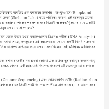
উচ্চতায় অবস্থিত এক রহস্যময় জলাশয়—রূপকুণ্ড হ্রদ (Roopkund
্কেলিটন লেক’ (Skeleton Lake) নামে পরিচিত। কারণ, এই বরফাবৃত হ্রদের
কঙ্কাল। দশকের পর দশক ধরে বিজ্ঞানী ও প্রত্নতাত্ত্বিকদের মনে একটাই
 মানুষ এখানে মারা গেলেন?
হ্রদ থেকে উদ্ধার হওয়া কঙ্কালগুলোর ডিএনএ পরীক্ষা (DNA Analysis)
 জানা গেছে, রূপকুণ্ডের এই কঙ্কালগুলো কোনো একটি নির্দিষ্ট দলের বা
তিহাসিক যাত্রাপথ অতিক্রম করে এখানে এসেছিলেন। এই অবিশ্বাস্য আবিষ্কারের
োনো এক বিশাল রাজকীয় দল অথবা কোনো এক ভয়াবহ তুষারঝড়ের কবলে পড়ে
তু ২০১৯ সালের সেই ল্যান্ডমার্ক জিনগত গবেষণা এই সমস্ত পুরনো ধারণাকে
়েন্সিং (Genome Sequencing) এবং রেডিওকার্বন ডেটিং (Radiocarbon
োকে প্রধানত তিনটি স্পষ্ট জিনগত গোষ্ঠীতে ভাগ করেছেন, যা প্রমাণ করে