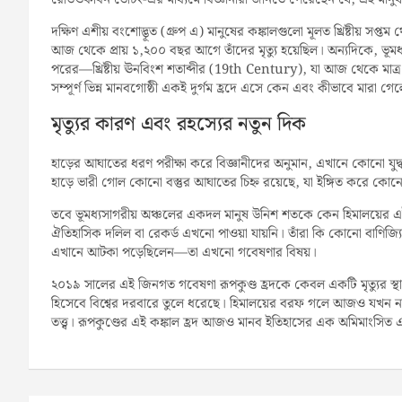
দক্ষিণ এশীয় বংশোদ্ভূত (গ্রুপ এ) মানুষের কঙ্কালগুলো মূলত খ্রিষ্টীয় স
আজ থেকে প্রায় ১,২০০ বছর আগে তাঁদের মৃত্যু হয়েছিল। অন্যদিকে, ভূমধ্য
পরের—খ্রিষ্টীয় ঊনবিংশ শতাব্দীর (19th Century), যা আজ থেকে মাত
সম্পূর্ণ ভিন্ন মানবগোষ্ঠী একই দুর্গম হ্রদে এসে কেন এবং কীভাবে মারা গ
মৃত্যুর কারণ এবং রহস্যের নতুন দিক
হাড়ের আঘাতের ধরণ পরীক্ষা করে বিজ্ঞানীদের অনুমান, এখানে কোনো যুদ্ধ 
হাড়ে ভারী গোল কোনো বস্তুর আঘাতের চিহ্ন রয়েছে, যা ইঙ্গিত করে কোনো তী
তবে ভূমধ্যসাগরীয় অঞ্চলের একদল মানুষ উনিশ শতকে কেন হিমালয়ের এই দুর্
ঐতিহাসিক দলিল বা রেকর্ড এখনো পাওয়া যায়নি। তাঁরা কি কোনো বাণিজ্যিক 
এখানে আটকা পড়েছিলেন—তা এখনো গবেষণার বিষয়।
২০১৯ সালের এই জিনগত গবেষণা রূপকুণ্ড হ্রদকে কেবল একটি মৃত্যুর স্থা
হিসেবে বিশ্বের দরবারে তুলে ধরেছে। হিমালয়ের বরফ গলে আজও যখন নতুন
তত্ত্ব। রূপকুণ্ডের এই কঙ্কাল হ্রদ আজও মানব ইতিহাসের এক অমিমাংসি