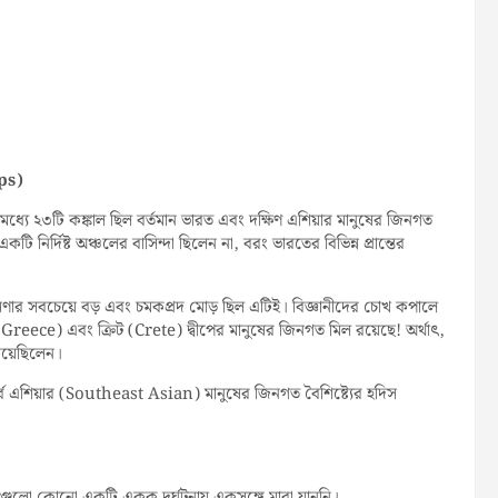
ps)
ধ্যে ২৩টি কঙ্কাল ছিল বর্তমান ভারত এবং দক্ষিণ এশিয়ার মানুষের জিনগত
নির্দিষ্ট অঞ্চলের বাসিন্দা ছিলেন না, বরং ভারতের বিভিন্ন প্রান্তের
ণার সবচেয়ে বড় এবং চমকপ্রদ মোড় ছিল এটিই। বিজ্ঞানীদের চোখ কপালে
স (Greece) এবং ক্রিট (Crete) দ্বীপের মানুষের জিনগত মিল রয়েছে! অর্থাৎ,
ারিয়েছিলেন।
্ব এশিয়ার (Southeast Asian) মানুষের জিনগত বৈশিষ্ট্যের হদিস
ুষগুলো কোনো একটি একক দুর্ঘটনায় একসঙ্গে মারা যাননি।