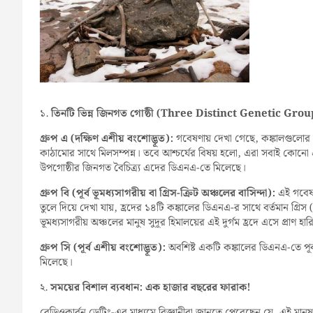
১.
তিনটি ভিন্ন জিনগত গোষ্ঠী (Three Distinct Genetic Grou
গ্রুপ এ (দক্ষিণ এশীয় বংশোদ্ভূত):
গবেষণায় দেখা গেছে, কঙ্কালগুলোর ম
কাঠামোর সাথে মিলসম্পন্ন। তবে আশ্চর্যের বিষয় হলো, এরা সবাই কোনো একটি 
উপগোষ্ঠীর জিনগত বৈচিত্র্য এদের ডিএনএ-তে মিলেছে।
গ্রুপ বি (পূর্ব ভূমধ্যসাগরীয় বা গ্রিস-ক্রিট অঞ্চলের বাসিন্দা):
এই গবেষ
তুলে দিয়ে দেখা যায়, হ্রদের ১৪টি কঙ্কালের ডিএনএ-র সাথে বর্তমান গ্রি
ভূমধ্যসাগরীয় অঞ্চলের মানুষ সুদূর হিমালয়ের এই দুর্গম হ্রদে এসে প্রাণ হ
গ্রুপ সি (পূর্ব এশীয় বংশোদ্ভূত):
অবশিষ্ট একটি কঙ্কালের ডিএনএ-তে পূর
মিলেছে।
২.
সময়ের বিশাল ব্যবধান: এক হাজার বছরের ফারাক!
রেডিওকার্বন ডেটিং-এর মাধ্যমে বিজ্ঞানীরা জানতে পেরেছেন যে, এই মান