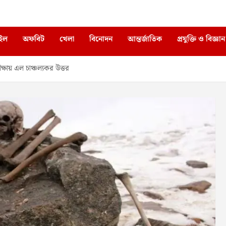
াইল
অফবিট
খেলা
বিনোদন
আন্তর্জাতিক
প্রযুক্তি ও বিজ্ঞান
্ষায় এল চাঞ্চল্যকর উত্তর