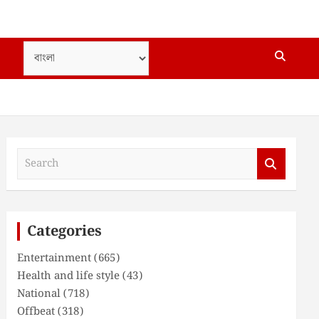
S
e
a
r
c
Categories
h
Entertainment
(665)
Health and life style
(43)
National
(718)
Offbeat
(318)