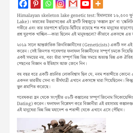
Himalayan skeleton lake genetic test: হিমালয়ের ১৬,৫০০ ফুট 
Lake)। ভারতের উত্তরাখণ্ডের এই হ্রদটি বিশ্বজুড়ে ‘কঙ্কাল হ্রদ’ বা ‘স
গভীরে এবং তার চারপাশে ছড়িয়ে-ছিটিয়ে রয়েছে শত শত মানুষের হাড়গোড় ও 
প্রশ্ন ঘুরপাক খাচ্ছিল—কারা ছিলেন এই মানুষগুলো? কীভাবে একসঙ্গে এত
২০১৯ সালে আন্তর্জাতিক জিনবিজ্ঞানীদের (Geneticists) একটি দল এই 
করেন। সেই জিনগত গবেষণার ফলাফল বিজ্ঞানীদের সম্পূর্ণ চমকে দিয়েছিল।
একই সময়ের নয়, বরং তাঁরা সম্পূর্ণ ভিন্ন ভিন্ন সময়ে অত্যন্ত ভিন্ন এক ঐ
পেছনের বিজ্ঞান ও ইতিহাস আজ জেনে নিন।
বহু বছর ধরে একটি প্রচলিত লোকবিশ্বাস ছিল যে, নবম শতাব্দীতে ক
একদল ভারতীয় সেনা বা তীর্থযাত্রী এখানে একসঙ্গে মারা গিয়েছিলেন। কিন্
ভুল প্রমাণিত করেছে।
গবেষকরা হ্রদ থেকে সংগৃহীত ৩৮টি কঙ্কালের সম্পূর্ণ জিনোম সিকোয
Dating) করেন। ফলাফল বিশ্লেষণ করে বিজ্ঞানীরা এই রহস্যময় কঙ্কালগুল
এই মানুষেরা ভিন্ন ভিন্ন মহাদেশ ও শতাব্দী থেকে এখানে এসে পৌঁছান।