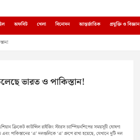
াইল
অফবিট
খেলা
বিনোদন
আন্তর্জাতিক
প্রযুক্তি ও বিজ্ঞান
্তান!
চলেছে ভারত ও পাকিস্তান!
য়ান ক্রিকেট কাউন্সিল রাইজিং স্টারস চ্যাম্পিয়নশিপের সময়সূচী ঘোষণা
এবং পাকিস্তানের ‘এ’ দলগুলিকে ‘এ’ গ্রুপে রাখা হয়েছে, যেখানে দুটি দল