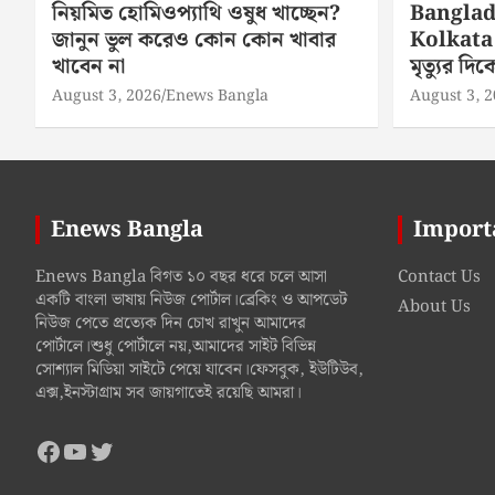
নিয়মিত হোমিওপ্যাথি ওষুধ খাচ্ছেন?
Banglad
জানুন ভুল করেও কোন কোন খাবার
Kolkata 
খাবেন না
মৃত্যুর দ
August 3, 2026
Enews Bangla
August 3, 
Enews Bangla
Import
Enews Bangla বিগত ১০ বছর ধরে চলে আসা
Contact Us
একটি বাংলা ভাষায় নিউজ পোর্টাল।ব্রেকিং ও আপডেট
About Us
নিউজ পেতে প্রত্যেক দিন চোখ রাখুন আমাদের
পোর্টালে।শুধু পোর্টালে নয়,আমাদের সাইট বিভিন্ন
সোশ্যাল মিডিয়া সাইটে পেয়ে যাবেন।ফেসবুক, ইউটিউব,
এক্স,ইনস্টাগ্রাম সব জায়গাতেই রয়েছি আমরা।
Facebook
YouTube
Twitter