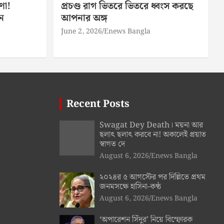
ণা!
প্রচণ্ড রাগ ভিতরে ভিতরে ধ্বংস করছে
ন
আপনার অঙ্গ
June 2, 2026
Enews Bangla
Recent Posts
Swagat Dey Death। ময়না আর
ছলাৎ ছলাৎ করবে না! অকালেই প্রয়াত
স্বাগত দে
August 6, 2026
Enews Bangla
২০২৪র ৫ আগস্টের পর দিল্লিতে প্রথম
জনমসক্ষে হাসিনা-কণ্ঠ
August 6, 2026
Enews Bangla
‘অপারেশন সিঁদুর’ নিয়ে বিস্ফোরক