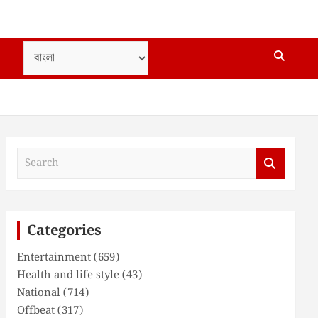
S
e
a
r
c
Categories
h
Entertainment
(659)
Health and life style
(43)
National
(714)
Offbeat
(317)