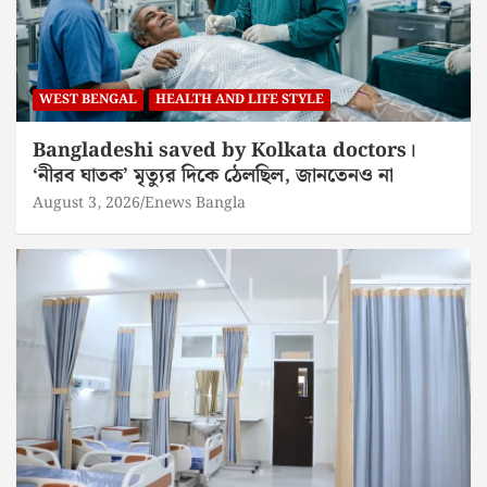
WEST BENGAL
HEALTH AND LIFE STYLE
Bangladeshi saved by Kolkata doctors।
‘নীরব ঘাতক’ মৃত্যুর দিকে ঠেলছিল, জানতেনও না
August 3, 2026
Enews Bangla