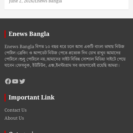
June 2, 2026
Enews Bangla
Enews Bangla
Enews Bangla বিগত ১০ বছর ধরে চলে আসা একটি বাংলা ভাষায় নিউজ
পোর্টাল।ব্রেকিং ও আপডেট নিউজ পেতে প্রত্যেক দিন চোখ রাখুন আমাদের
পোর্টালে।শুধু পোর্টালে নয়,আমাদের সাইট বিভিন্ন সোশ্যাল মিডিয়া সাইটে পেয়ে
যাবেন।ফেসবুক, ইউটিউব, এক্স,ইনস্টাগ্রাম সব জায়গাতেই রয়েছি আমরা।
Facebook
YouTube
Twitter
Important Link
Contact Us
About Us