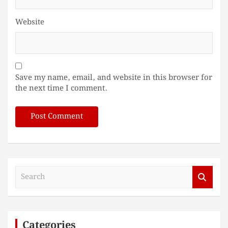
Website
Save my name, email, and website in this browser for
the next time I comment.
S
e
a
r
c
Categories
h