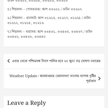
ডাউন ৩৩৬৫২, ৩৩৬৫৪, ৩৩৬৫৬, ৩৩৬৫৮
৫) শিয়ালদা – গোবরডাঙা: আপ ৩৩৬৮১ / ডাউন ৩৩৬৮২
৬) শিয়ালদা – রানাঘাট: আপ ৩১৬১৫, ৩১৬১৭, ৩১৬২৯ / ডাউন
৩১৬১২, ৩১৬১৪, ৩১৬১৬
৭) শিয়ালদা – বারাসত: আপ ৩৩৪৩১, ৩৩৪৩৫, ৩৩৪৩৭ / ডাউন
৩৩৪৩২, ৩৩৪৩৮, ৩৩৪৪০
Post
এবার থেকে পশ্চিমবঙ্গ দিবস পালিত হবে ২০ জুন! বড় ঘোষণা নবান্নের
navigation
Weather Update। আবহাওয়ার ভোলবদল! বাংলায় ব্যাপক বৃষ্টির
পূর্বাভাস
Leave a Reply