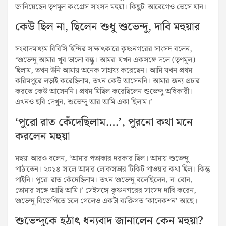
জানিয়েছেন তৃণমূল কংগ্রেস সাংসদ মহুয়া। কিছুটা আবেগেও ভেসে যান।
কেউ ছিল না, ছিলেন শুধু শুভেন্দু, দাবি মহুয়ার
সংবাদমাধ্যম বিবিসি হিন্দির সাক্ষাৎকারে কৃষ্ণনগরের সাংসদ বলেন,
‘শুভেন্দু আমার খুব ভালো বন্ধু। আমরা যখন একসঙ্গে দলে (তৃণমূল)
ছিলাম, তখন উনি আমায় অনেক সাহায্য করেছেন। আমি যখন প্রথম
করিমপুরে লড়াই করেছিলাম, তখন কেউ আসেননি। আমার জন্য প্রচার
করতে কেউ আসেননি। প্রথম মিছিল করেছিলেন শুভেন্দু অধিকারী।
এখনও ছবি দেখুন, শুভেন্দু আর আমি একা ছিলাম।’
‘পুরো রাত কেঁদেছিলাম….’, পুরনো কথা মনে
করলেন মহুয়া
মহুয়া আরও বলেন, ‘আমার পতাকার দরকার ছিল। আমায় শুভেন্দু
পাঠাতেন। ২০১৪ সালে আমার লোকসভার টিকিট পাওয়ার কথা ছিল। কিন্তু
পাইনি। পুরো রাত কেঁদেছিলাম। তখন শুভেন্দু বলেছিলেন, না বোন,
তোমার সঙ্গে আছি আমি।’ সেইসঙ্গে কৃষ্ণনগরের সাংসদ দাবি করেন,
শুভেন্দু বিজেপিতে চলে গেলেও একটা ব্যক্তিগত ’কানেকশন’ আছে।
শুভেন্দুকে হঠাৎ ধন্যবাদ জানালেন কেন মহুয়া?