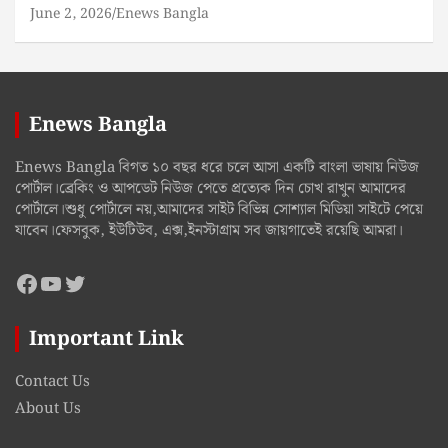
June 2, 2026
Enews Bangla
Enews Bangla
Enews Bangla বিগত ১০ বছর ধরে চলে আসা একটি বাংলা ভাষায় নিউজ
পোর্টাল।ব্রেকিং ও আপডেট নিউজ পেতে প্রত্যেক দিন চোখ রাখুন আমাদের
পোর্টালে।শুধু পোর্টালে নয়,আমাদের সাইট বিভিন্ন সোশ্যাল মিডিয়া সাইটে পেয়ে
যাবেন।ফেসবুক, ইউটিউব, এক্স,ইনস্টাগ্রাম সব জায়গাতেই রয়েছি আমরা।
Facebook
YouTube
Twitter
Important Link
Contact Us
About Us