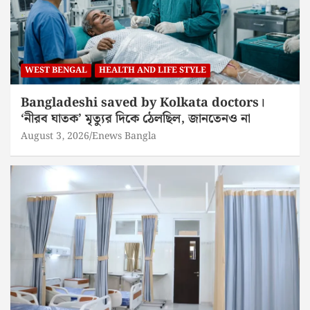
WEST BENGAL
HEALTH AND LIFE STYLE
Bangladeshi saved by Kolkata doctors।
‘নীরব ঘাতক’ মৃত্যুর দিকে ঠেলছিল, জানতেনও না
August 3, 2026
Enews Bangla