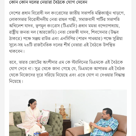
কোন কোন দলের নেতারা বৈঠকে যোগ দেবেন
দেশের প্রধান বিরোধী দল কংগ্রেসের জাতীয় সভাপতি মল্লিকার্জুন খাড়গে,
লোকসভার বিরোধীদলীয় নেতা রাহুল গান্ধী, সমাজবাদী পার্টির সভাপতি
অখিলেশ যাদব, তৃণমূল কংগ্রেস (টিএমসি) প্রধান মমতা বন্দ্যোপাধ্যায়,
রাষ্ট্রীয় জনতা দল (আরজেডি) নেতা তেজস্বী যাদব, শিবসেনার (উদ্ধব
ঠাকরে) পক্ষে সঞ্জয় রাউত এবং এনসিপির (শারদ পাওয়ার) পক্ষে সুপ্রিয়া
সুলে-সহ ২৩টি রাজনৈতিক দলের শীর্ষ নেতারা এই বৈঠকে উপস্থিত
থাকবেন।
তবে, ভারত জোটের অংশীদার এম কে স্ট্যালিনের ডিএমকে এই বৈঠকে
যোগ দেবে না। সূত্র থেকে জানা গেছে যে, ডিএমকে আপাতত এই বৈঠক
থেকে নিজেদের দূরে সরিয়ে নিয়েছে এবং এতে যোগ না দেওয়ার সিদ্ধান্ত
নিয়েছে।