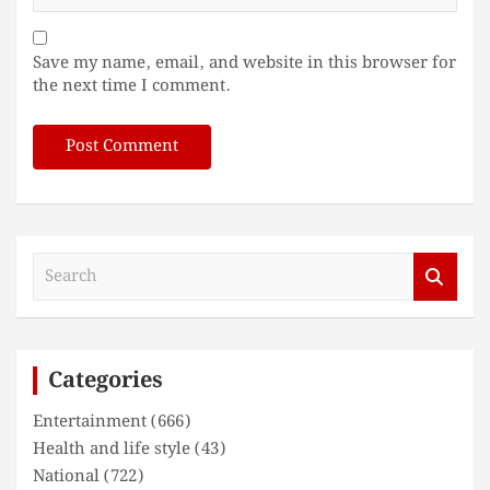
Save my name, email, and website in this browser for
the next time I comment.
S
e
a
r
c
Categories
h
Entertainment
(666)
Health and life style
(43)
National
(722)