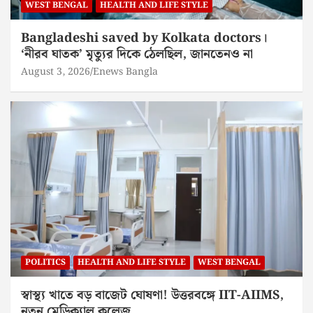
WEST BENGAL
HEALTH AND LIFE STYLE
Bangladeshi saved by Kolkata doctors।
‘নীরব ঘাতক’ মৃত্যুর দিকে ঠেলছিল, জানতেনও না
August 3, 2026
Enews Bangla
POLITICS
HEALTH AND LIFE STYLE
WEST BENGAL
স্বাস্থ্য খাতে বড় বাজেট ঘোষণা! উত্তরবঙ্গে IIT-AIIMS,
নতুন মেডিক্যাল কলেজ