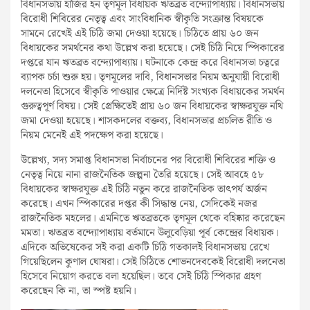
বিধানসভায় হাজির হন তৃণমূল বিধায়ক ঋতব্রত বন্দ্যোপাধ্যায়। বিধানসভায়
বিরোধী শিবিরের নেতৃত্ব এবং সাংবিধানিক স্বীকৃতি সংক্রান্ত বিষয়কে
সামনে রেখেই এই চিঠি জমা দেওয়া হয়েছে। চিঠিতে প্রায় ৬০ জন
বিধায়কের সমর্থনের কথা উল্লেখ করা হয়েছে। সেই চিঠি নিয়ে স্পিকারের
দপ্তরে যান ঋতব্রত বন্দ্যোপাধ্যায়। ঘটনাকে কেন্দ্র করে বিধানসভা চত্বরে
ব্যাপক চর্চা শুরু হয়। তৃণমূলের দাবি, বিধানসভার নিয়ম অনুযায়ী বিরোধী
দলনেতা হিসেবে স্বীকৃতি পাওয়ার ক্ষেত্রে নির্দিষ্ট সংখ্যক বিধায়কের সমর্থন
গুরুত্বপূর্ণ বিষয়। সেই প্রেক্ষিতেই প্রায় ৬০ জন বিধায়কের স্বাক্ষরযুক্ত নথি
জমা দেওয়া হয়েছে। শাসকদলের বক্তব্য, বিধানসভার প্রচলিত রীতি ও
নিয়ম মেনেই এই পদক্ষেপ করা হয়েছে।
উল্লেখ্য, সদ্য সমাপ্ত বিধানসভা নির্বাচনের পর বিরোধী শিবিরের শক্তি ও
নেতৃত্ব নিয়ে নানা রাজনৈতিক জল্পনা তৈরি হয়েছে। সেই আবহে ৫৮
বিধায়কের স্বাক্ষরযুক্ত এই চিঠি নতুন করে রাজনৈতিক তাৎপর্য অর্জন
করেছে। এখন স্পিকারের দপ্তর কী সিদ্ধান্ত নেয়, সেদিকেই নজর
রাজনৈতিক মহলের। এমনিতে ঋতব্রতকে তৃণমূল থেকে বহিষ্কার করেছেন
মমতা। ঋতব্রত বন্দ্যোপাধ্যায় বর্তমানে উলুবেড়িয়া পূর্ব কেন্দ্রের বিধায়ক।
এদিকে অভিষেকের সই করা একটি চিঠি গতকালই বিধানসভায় রেখে
গিয়েছিলেন কুণাল ঘোষরা। সেই চিঠিতে শোভনদেবকেই বিরোধী দলনেতা
হিসেবে নিয়োগ করতে বলা হয়েছিল। তবে সেই চিঠি স্পিকার গ্রহণ
করেছেন কি না, তা স্পষ্ট হয়নি।