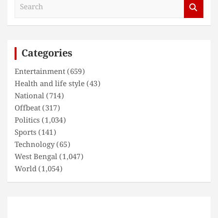
S
e
a
r
c
Categories
h
Entertainment
(659)
Health and life style
(43)
National
(714)
Offbeat
(317)
Politics
(1,034)
Sports
(141)
Technology
(65)
West Bengal
(1,047)
World
(1,054)