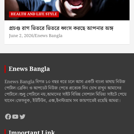
HEALTH AND LIFE STYLE
প্রচণ্ড রাগ ভিতরে ভিতরে ধ্বংস করছে আপনার অঙ্গ
June 2, 2026
Enews Bangla
Enews Bangla
Enews Bangla বিগত ১০ বছর ধরে চলে আসা একটি বাংলা ভাষায় নিউজ
পোর্টাল।ব্রেকিং ও আপডেট নিউজ পেতে প্রত্যেক দিন চোখ রাখুন আমাদের
পোর্টালে।শুধু পোর্টালে নয়,আমাদের সাইট বিভিন্ন সোশ্যাল মিডিয়া সাইটে পেয়ে
যাবেন।ফেসবুক, ইউটিউব, এক্স,ইনস্টাগ্রাম সব জায়গাতেই রয়েছি আমরা।
Facebook
YouTube
Twitter
Important Link