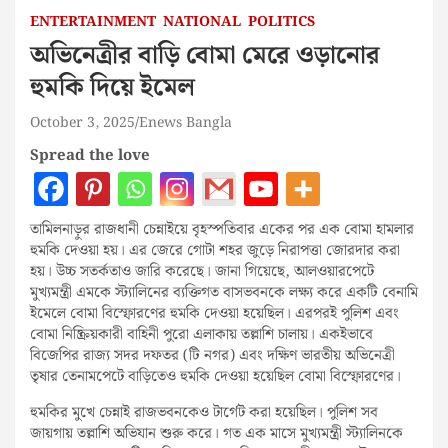
ENTERTAINMENT
NATIONAL
POLITICS
অভিনেত্রীর বাড়ি বোমা মেরে ওড়ানোর
হুমকি দিয়ে ইমেল
October 3, 2025
Enews Bangla
Spread the love
তামিলনাড়ুর রাজধানী চেন্নাইয়ে বৃহস্পতিবার একের পর এক বোমা হামলার
হুমকি দেওয়া হয়। এর জেরে গোটা শহর জুড়ে নিরাপত্তা জোরদার করা
হয়। উচ্চ সতর্কতাও জারি করেছে। জানা গিয়েছে, আলওয়ারপেটে
মুখ্যমন্ত্রী এমকে স্ট্যালিনের ব্যক্তিগত বাসভবনকে লক্ষ্য করে একটি বেনামি
ইমেলে বোমা বিস্ফোরণের হুমকি দেওয়া হয়েছিল। এরপরই পুলিশ এবং
বোমা নিষ্ক্রিয়কারী বাহিনী পুরো এলাকায় তল্লাশি চালায়। একইভাবে
বিজেপির রাজ্য সদর দফতর (টি নগর) এবং দক্ষিণ ভারতীয় অভিনেত্রী
তৃষার তেনামপেটে বাড়িতেও হুমকি দেওয়া হয়েছিল বোমা বিস্ফোরণের।
হুমকির মুখে চেন্নাই রাজভবনকেও টার্গেট করা হয়েছিল। পুলিশ সব
জায়গায় তল্লাশি অভিযান শুরু করে। গত এক মাসে মুখ্যমন্ত্রী স্ট্যালিনকে