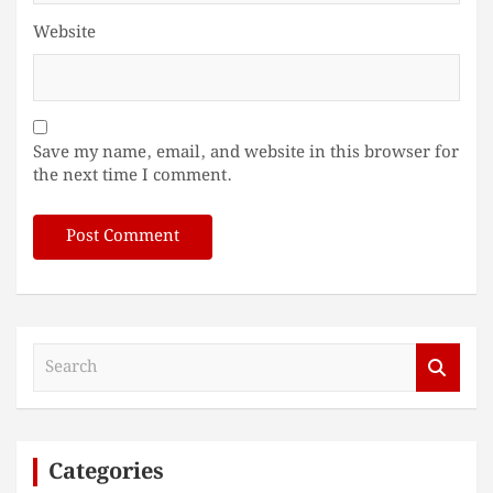
Website
Save my name, email, and website in this browser for
the next time I comment.
S
e
a
r
c
Categories
h