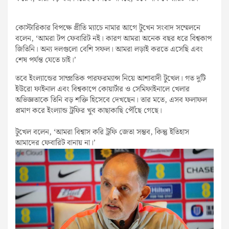
কোস্টারিকার বিপক্ষে প্রীতি ম্যাচে নামার আগে টুখেন সংবাদ সম্মেলনে
বলেন, ‘আমরা টপ ফেবারিট নই। কারণ আমরা অনেক বছর ধরে বিশ্বকাপ
জিতিনি। অন্য দলগুলো বেশি সফল। আমরা লড়াই করতে এসেছি এবং
শেষ পর্যন্ত যেতে চাই।’
তবে ইংল্যান্ডের সাম্প্রতিক পারফরম্যান্স নিয়ে আশাবাদী টুখেল। গত দুটি
ইউরো ফাইনাল এবং বিশ্বকাপে কোয়ার্টার ও সেমিফাইনালে খেলার
অভিজ্ঞতাকে তিনি বড় শক্তি হিসেবে দেখছেন। তার মতে, এসব ফলাফল
প্রমাণ করে ইংল্যান্ড ট্রফির খুব কাছাকাছি পৌঁছে গেছে।
টুখেল বলেন, ‘আমরা বিশ্বাস করি ট্রফি জেতা সম্ভব, কিন্তু ইতিহাস
আমাদের ফেবারিট বানায় না।’