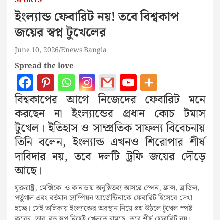
SPORTS
ইংল্যান্ড ফেবারিট নয়! তবে বিশ্বকাপ
জয়ের স্বপ্ন টুখেলের
June 10, 2026
Enews Bangla
Spread the love
বিশ্বকাপের আগে নিজেদের ফেবারিট মনে
করছেন না ইংল্যান্ডের প্রধান কোচ টমাস
টুখেল। ইতিহাস ও সাম্প্রতিক সাফল্য বিবেচনায়
তিনি বলেন, ইংল্যান্ড এখনও শিরোপার শীর্ষ
দাবিদার নয়, তবে দলটি ট্রফি জয়ের দৌড়ে
আছে।
যুক্তরাষ্ট্র, মেক্সিকো ও কানাডায় অনুষ্ঠিতব্য আসরে স্পেন, ফ্রান্স, ব্রাজিল,
পর্তুগাল এবং বর্তমান চ্যাম্পিয়ন আর্জেন্টিনাকে ফেবারিট হিসেবে দেখা
হচ্ছে। সেই তালিকায় ইংল্যান্ডের অবস্থান নিয়ে প্রশ্ন উঠলে টুখেল স্পষ্ট
করেন, তারা বড় স্বপ্ন নিয়েই খেলতে নামছে, তবে শীর্ষ ফেবারিট নয়।