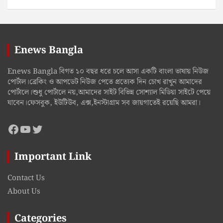
Enews Bangla
Enews Bangla বিগত ১০ বছর ধরে চলে আসা একটি বাংলা ভাষায় নিউজ
পোর্টাল।ব্রেকিং ও আপডেট নিউজ পেতে প্রত্যেক দিন চোখ রাখুন আমাদের
পোর্টালে।শুধু পোর্টালে নয়,আমাদের সাইট বিভিন্ন সোশ্যাল মিডিয়া সাইটে পেয়ে
যাবেন।ফেসবুক, ইউটিউব, এক্স,ইনস্টাগ্রাম সব জায়গাতেই রয়েছি আমরা।
Facebook
YouTube
Twitter
Important Link
Contact Us
About Us
Categories