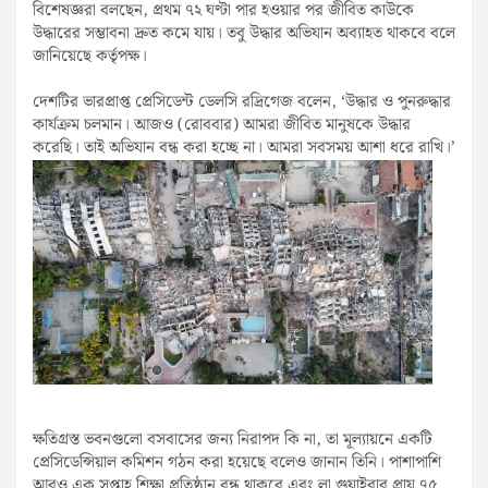
বিশেষজ্ঞরা বলছেন, প্রথম ৭২ ঘণ্টা পার হওয়ার পর জীবিত কাউকে
উদ্ধারের সম্ভাবনা দ্রুত কমে যায়। তবু উদ্ধার অভিযান অব্যাহত থাকবে বলে
জানিয়েছে কর্তৃপক্ষ।
দেশটির ভারপ্রাপ্ত প্রেসিডেন্ট ডেলসি রদ্রিগেজ বলেন, ‘উদ্ধার ও পুনরুদ্ধার
কার্যক্রম চলমান। আজও (রোববার) আমরা জীবিত মানুষকে উদ্ধার
করেছি। তাই অভিযান বন্ধ করা হচ্ছে না। আমরা সবসময় আশা ধরে রাখি।’
ক্ষতিগ্রস্ত ভবনগুলো বসবাসের জন্য নিরাপদ কি না, তা মূল্যায়নে একটি
প্রেসিডেন্সিয়াল কমিশন গঠন করা হয়েছে বলেও জানান তিনি। পাশাপাশি
আরও এক সপ্তাহ শিক্ষা প্রতিষ্ঠান বন্ধ থাকবে এবং লা গুয়াইরার প্রায় ৭৫