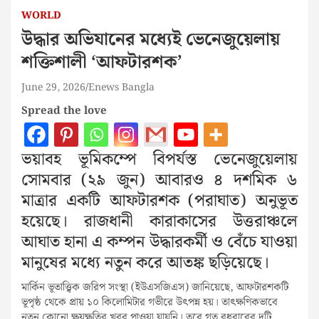
WORLD
উদ্ধার অভিযানের মধ্যেই ভেনেজুয়েলায়
শক্তিশালী ‘আফটারশক’
June 29, 2026
Enews Bangla
Spread the love
ভয়াবহ ভূমিকম্পে বিপর্যস্ত ভেনেজুয়েলায়
সোমবার (২৯ জুন) আবারও ৪ দশমিক ৬
মাত্রার একটি আফটারশক (পরাঘাত) অনুভূত
হয়েছে। রাজধানী কারাকাসের উত্তরাঞ্চলে
আঘাত হানা এ কম্পন উদ্ধারকর্মী ও বেঁচে যাওয়া
মানুষের মধ্যে নতুন করে আতঙ্ক ছড়িয়েছে।
মার্কিন ভূতাত্ত্বিক জরিপ সংস্থা (ইউএসজিএস) জানিয়েছে, আফটারশকটি
ভূপৃষ্ঠ থেকে প্রায় ১০ কিলোমিটার গভীরে উৎপন্ন হয়। তাৎক্ষণিকভাবে
নতুন কোনো ক্ষয়ক্ষতির খবর পাওয়া যায়নি। তবে গত বুধবারের দুটি