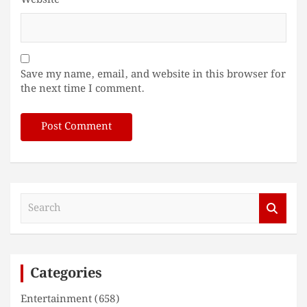
Website
Save my name, email, and website in this browser for
the next time I comment.
S
e
a
r
c
Categories
h
Entertainment
(658)