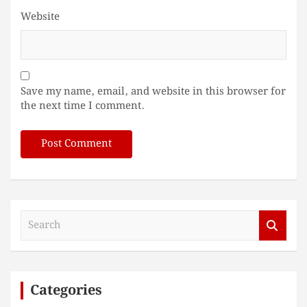
Website
Save my name, email, and website in this browser for
the next time I comment.
S
e
a
r
c
Categories
h