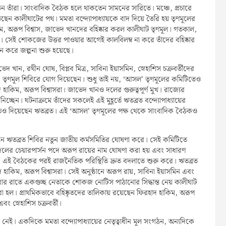
েন তাঁরা। সাংবাদিক বৈঠক হলে থাকতেন সামনের সারিতে। মঞ্চে, প্রচারে
ছেন কালীঘাটের পথ। মমতা বন্দ্যোপাধ্যায়কে বাদ দিয়ে তৈরি হয় তৃণমূলের
অরূপ বিশ্বাস, জাভেদ খানদের বহিষ্কার করল কালীঘাট তৃণমূল। গতকাল,
সেই শোকজের উত্তর পাওয়ার আগেই কালবিলম্ব না করে তাঁদের বহিষ্কার
ন করে জল্পনা শুরু হয়েছে।
 খান, রথীন ঘোষ, বিপ্লব মিত্র, সাবিনা ইয়াসমিন, স্নেহাশিস চক্রবর্তীদের
সল’ তৃণমূল শিবিরে যোগ দিয়েছেন। শুধু তাই নয়, ‘আসল’ তৃণমূলের কমিটিতেও
াকিম, অরূপ বিশ্বাসরা। জাভেদ খানও দলের গুরুত্বপূর্ণ মুখ। রাজ্যের
 নিচ্ছেন। ঘটনাক্রমে তাঁদের সকলেই এই মুহূর্তে ঋতব্রত বন্দ্যোপাধ্যায়ের
গিতও দিয়েছেন ঋতব্রত। এই ‘আসল’ তৃণমূলের পক্ষ থেকে সাংবাদিক বৈঠকও
ঋতব্রত শিবির নতুন জাতীয় কর্মসমিতির ঘোষণা করে। সেই কমিটিতে
নি। দলের চেয়ারপার্সন পদে অরূপ রায়ের নাম ঘোষণা করা হয় এবং সাধারণ
ে। এই বৈঠকের পরই রাজনৈতিক পরিস্থিতি দ্রুত বদলাতে শুরু করে। ঋতব্রত
 হাকিম, অরূপ বিশ্বাসরা। সেই অনুষ্ঠানে অরূপ রায়, সাবিনা ইয়াসমিন এবং
বার রাতে একগুচ্ছ নেতাকে শোকজ নোটিস পাঠানোর সিদ্ধান্ত নেয় কালীঘাট
 করা হল। প্রাথমিকভাবে বহিষ্কৃতদের তালিকায় রয়েছেন ফিরহাদ হাকিম, অরূপ
বং স্নেহাশিস চক্রবর্তী।
েই। একদিকে মমতা বন্দ্যোপাধ্যায়ের নেতৃত্বাধীন মূল সংগঠন, অন্যদিকে