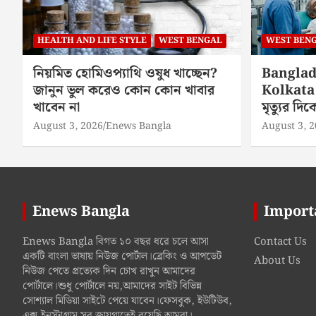
HEALTH AND LIFE STYLE
WEST BENGAL
WEST BEN
নিয়মিত হোমিওপ্যাথি ওষুধ খাচ্ছেন?
Banglad
জানুন ভুল করেও কোন কোন খাবার
Kolkata 
খাবেন না
মৃত্যুর দ
August 3, 2026
Enews Bangla
August 3, 
Enews Bangla
Import
Enews Bangla বিগত ১০ বছর ধরে চলে আসা
Contact Us
একটি বাংলা ভাষায় নিউজ পোর্টাল।ব্রেকিং ও আপডেট
About Us
নিউজ পেতে প্রত্যেক দিন চোখ রাখুন আমাদের
পোর্টালে।শুধু পোর্টালে নয়,আমাদের সাইট বিভিন্ন
সোশ্যাল মিডিয়া সাইটে পেয়ে যাবেন।ফেসবুক, ইউটিউব,