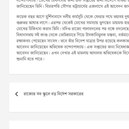
বন্দ্যোপাধ্যায়। চোখের চিকিৎসার জন্য এক সপ্তাহের জন্য বিদেশে যাও
জানিয়েছেন তিনি। বিচারপতি সৌগত ভট্টাচার্যের এজলাসে এই আবেদন জ
কয়েক বছর আগে মুর্শিদাবাদে দলীয় কর্মসূচি থেকে ফেরার পথে ভয়াবহ দুর্
গুরুতর আঘাত লাগে। এরপর থেকেই চোখের সমস্যায় ভুগছেন ডায়মন্ড হা
চোখের চিকিৎসা করান তিনি। যদিও রাজ্যে পালাবদলের পর বঙ্গে বদলেছ
বিধানসভায় সই কাণ্ড থেকে ভোটপ্রচারে গিয়ে উসকানিমুলক মন্তব্য, বর্ত
রক্ষাকবচ পেয়েছেন সাংসদ। তবে তাঁর বিদেশ যাত্রার উপর রয়েছে কলকাতা 
আবেদন জানিয়েছেন অভিষেক বন্দ্যোপাধ্যায়। এক সপ্তাহের জন্য নিষেধাজ্
আবেদন জানিয়েছেন। এখন দেখার এই মামলায় আদালত অভিষেককে বিদেশে 
শুনানি হতে পারে।
Post
navigation
রাজ্যের সব স্কুলে বড় নির্দেশ সরকারের