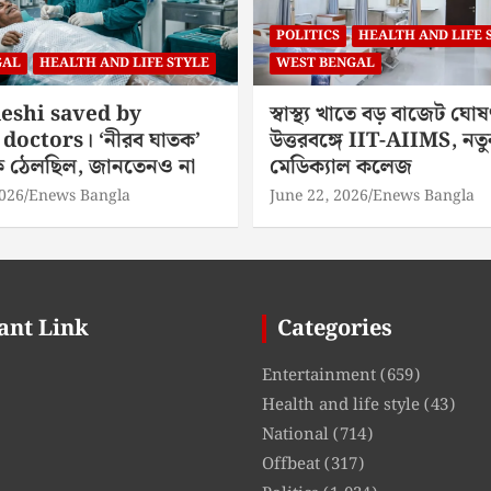
POLITICS
HEALTH AND LIFE 
GAL
HEALTH AND LIFE STYLE
WEST BENGAL
eshi saved by
স্বাস্থ্য খাতে বড় বাজেট ঘোষ
doctors। ‘নীরব ঘাতক’
উত্তরবঙ্গে IIT-AIIMS, নতু
িকে ঠেলছিল, জানতেনও না
মেডিক্যাল কলেজ
2026
Enews Bangla
June 22, 2026
Enews Bangla
ant Link
Categories
Entertainment
(659)
Health and life style
(43)
National
(714)
Offbeat
(317)