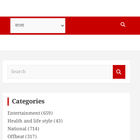
S
e
a
r
c
Categories
h
Entertainment
(659)
Health and life style
(43)
National
(714)
Offbeat
(317)