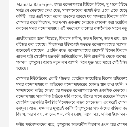
Mamata Banerjee: মমতা বন্দ্যোপাধ্যায় মিছিলে হাঁটলে, দু পাশে হাঁটত
সর্বত্র যে নেতাদের দেখা যেত, মাসখানেকের মধ্যেই তাঁরা একে একে ছেড়ে
কমিটি। আর এরই মধ্যে দলের ভাঙনের আবহে ঘর সামলাতে ফিরহাদ হাকিম, 
সোমবার রাতে ফিরহাদ, অরূপ-সহ একগুচ্ছ নেতাকে শোকজ করা হয়েছিল। 
করলেন মমতা বন্দ্যোপাধ্যায়। এই পদক্ষেপে রাজ্যের রাজনৈতিক মহলে নতু
প্রাথমিকভাবে জানা গিয়েছে, ফিরহাদ হাকিম, অরূপ বিশ্বাস, অরূপ রায়, জাভেদ
বহিষ্কার করা হয়েছে। ফিরহাদরা ইতিমধ্যেই ঋতব্রত বন্দ্যোপাধ্যায়ের ‘আ
অনেকেই রয়েছেন। এতদিন মমতা বন্দ্যোপাধ্যায়ের ছায়াসঙ্গী ছিলেন ফিরহাদ হ
প্রাক্তন মন্ত্রী স্নেহাশিস চক্রবর্তী জানিয়েছিলেন, তিনি রাজনীতি থেকে অবসর
‘আসল’ তৃণমূলে। আরও নতুন নাম আগামী দিনে যুক্ত হতে পারে! সেই ইঙ্
হয়েছে।
সোমবার নিউটাউনের একটি পাঁচতারা হোটেলে আয়োজিত বিশেষ অধিবেশনে 
মমতা বন্দ্যোপাধ্যায় বা অভিষেক বন্দ্যোপাধ্যায়ের কোনও স্থান রাখা হয়
সম্পাদকের দায়িত্ব দেওয়া হয় ঋতব্রত বন্দ্যোপাধ্যায়-সহ একাধিক নেতাক
বন্দ্যোপাধ্যায় সাংবাদিক বৈঠকে দাবি করেন, তাঁদের পাশে রয়েছেন ফিরহাদ
স্নেহাশিস চক্রবর্তীর উপস্থিতি বিশেষভাবে নজর কেড়েছিল। এরপরেই সোম
তৃণমূল। আজ, মঙ্গলবার দুপুরেই কালীঘাট তৃণমূলের পক্ষ তাঁদের বহিষ্কার
বিশ্বাস, অরূপ রায়, জাভেদ খান, রথীন ঘোষ, বিপ্লব মিত্র, সাবিনা ইয়াসমিন এ
দলীয় পর্যবেক্ষকদের মতে, তৃণমূলের অভ্যন্তরীণ বিভাজন এখন আর গোপন ন