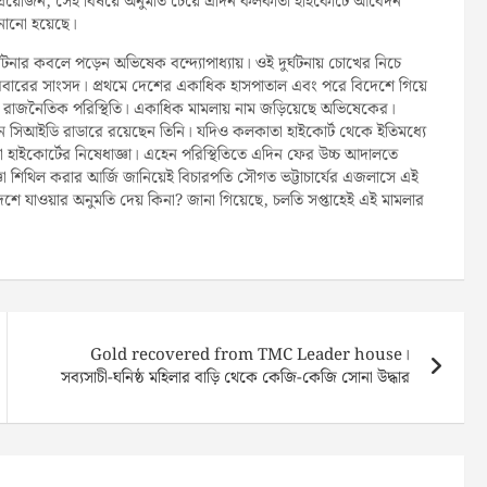
য়া প্রয়োজন, সেই বিষয়ে অনুমতি চেয়ে এদিন কলকাতা হাইকোর্টে আবেদন
ানানো হয়েছে।
ঘটনার কবলে পড়েন অভিষেক বন্দ্যোপাধ্যায়। ওই দুর্ঘটনায় চোখের নিচে
রবারের সাংসদ। প্রথমে দেশের একাধিক হাসপাতাল এবং পরে বিদেশে গিয়ে
ে রাজনৈতিক পরিস্থিতি। একাধিক মামলায় নাম জড়িয়েছে অভিষেকের।
মানে সিআইডি রাডারে রয়েছেন তিনি। যদিও কলকাতা হাইকোর্ট থেকে ইতিমধ্যে
হাইকোর্টের নিষেধাজ্ঞা। এহেন পরিস্থিতিতে এদিন ফের উচ্চ আদালতে
ঞা শিথিল করার আর্জি জানিয়েই বিচারপতি সৌগত ভট্টাচার্যের এজলাসে এই
যাওয়ার অনুমতি দেয় কিনা? জানা গিয়েছে, চলতি সপ্তাহেই এই মামলার
Gold recovered from TMC Leader house।
সব্যসাচী-ঘনিষ্ঠ মহিলার বাড়ি থেকে কেজি-কেজি সোনা উদ্ধার