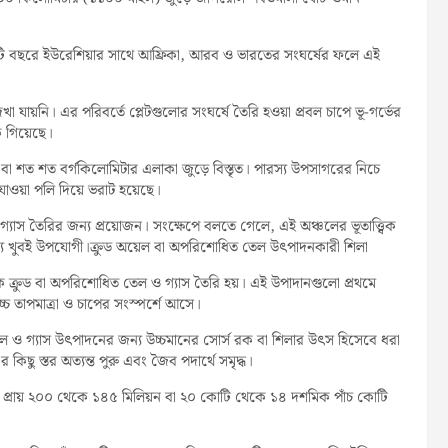
 কোটি বছরে ইউরেশিয়ার সাথে আফ্রিকা, আরব ও ভারতের সংঘর্ষের ফলে এই
়নি। এর পরিবর্তে প্লেটগুলোর সংঘর্ষে তৈরি হওয়া প্রবল চাপে ভূ-গর্ভের
 গিয়েছে।
া শত শত বর্গকিলোমিটার এলাকা জুড়ে বিস্তৃত। পারস্য উপসাগরের নিচে
াওয়া পলি দিয়ে ভরাট হয়েছে।
যাস তৈরির জন্য প্রয়োজন। সংক্ষেপে বলতে গেলে, এই অঞ্চলের ভূতাত্ত্বিক
ন্য খুবই উপযোগী।ক্রুড অয়েল বা অপরিশোধিত তেল উৎপাদনকারী শিলা
 থেকে ক্রুড বা অপরিশোধিত তেল ও গ্যাস তৈরি হয়। এই উপাদানগুলো প্রথমে
চ্চ তাপমাত্রা ও চাপের সংস্পর্শে আসে।
 ও গ্যাস উৎপাদনের জন্য উচ্চমানের সোর্স রক বা শিলার উৎস হিসেবে ধরা
িছু স্তর অত্যন্ত পুরু এবং জৈব পদার্থে সমৃদ্ধ।
 প্রায় ২০০ থেকে ১৪৫ মিলিয়ন বা ২০ কোটি থেকে ১৪ দশমিক পাঁচ কোটি