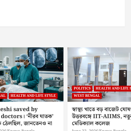
POLITICS
HEALTH AND LIFE 
GAL
HEALTH AND LIFE STYLE
WEST BENGAL
eshi saved by
স্বাস্থ্য খাতে বড় বাজেট ঘোষ
doctors। ‘নীরব ঘাতক’
উত্তরবঙ্গে IIT-AIIMS, নতু
িকে ঠেলছিল, জানতেনও না
মেডিক্যাল কলেজ