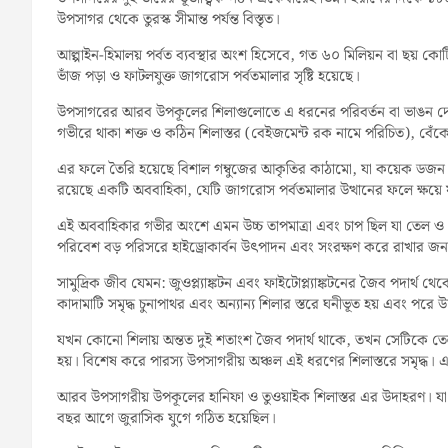
উপসাগর থেকে তুরস্ক সীমান্ত পর্যন্ত বিস্তৃত।
আল্পাইন-হিমালয় পর্বত ব্যবস্থার অংশ হিসেবে, গত ৬০ মিলিয়ন বা ছয়
ভাঁজ পড়া ও ফাটলযুক্ত জাগরোস পর্বতমালার সৃষ্টি হয়েছে।
উপসাগরের আরব উপকূলের শিলাগুলোতে এ ধরনের পরিবর্তন বা ভাঙন দেখা যায
গভীরে থাকা শক্ত ও কঠিন শিলাস্তর (বেইজমেন্ট রক নামে পরিচিত), বেঁকে
এর ফলে তৈরি হয়েছে বিশাল গম্বুজের আকৃতির কাঠামো, যা কয়েক ডজন ব
রয়েছে একটি অববাহিকা, যেটি জাগরোস পর্বতমালার উত্থানের ফলে ক্ষয়ে য
এই অববাহিকার গভীর অংশে এমন উচ্চ তাপমাত্রা এবং চাপ ছিল যা তেল ও গ্
পরিবেশ বড় পরিসরে হাইড্রোকার্বন উৎপাদন এবং সংরক্ষণ করে রাখার জ
সামুদ্রিক জীব যেমন: জুওপ্ল্যাঙ্কটন এবং ফাইটোপ্ল্যাঙ্কটনের জৈব পদার্থ
কাদামাটি সমৃদ্ধ চুনাপাথর এবং অন্যান্য শিলার স্তরে ঘনীভূত হয় এবং পরে উ
যখন কোনো শিলায় অন্তত দুই শতাংশ জৈব পদার্থ থাকে, তখন সেটিকে তেল
হয়। বিশেষ করে পারস্য উপসাগরীয় অঞ্চল এই ধরণের শিলাস্তরে সমৃদ্ধ। এর ক
আরব উপসাগরীয় উপকূলের হানিফা ও তুওয়াইক শিলাস্তর এর উদাহরণ। যা
বছর আগে জুরাসিক যুগে গঠিত হয়েছিল।