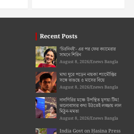
Recent Posts
‘চিরদিনই’- এর পর ফের ক্যামেরার
সামনে শিরিন
August 8, 2026
Enews Bangla
মাথা ঘুরে পড়েন নায়ক! শ্যামৌপ্তির
সঙ্গে ভাঙছে ৫ মাসের বিয়ে
August 8, 2026
Enews Bangla
দাদাগিরির মঞ্চে উপস্থিত মৃগয়া টিম!
ভালোবাসার কথা উঠতেই লজ্জায় লাল
মিঠুন-মমতা
August 8, 2026
Enews Bangla
India Govt on Hasina Press