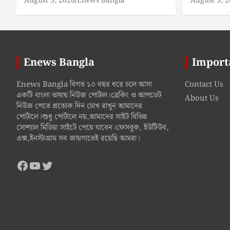
August 3, 2026
Enews Bangla
August 3, 
Enews Bangla
Import
Enews Bangla বিগত ১০ বছর ধরে চলে আসা
Contact Us
একটি বাংলা ভাষায় নিউজ পোর্টাল।ব্রেকিং ও আপডেট
About Us
নিউজ পেতে প্রত্যেক দিন চোখ রাখুন আমাদের
পোর্টালে।শুধু পোর্টালে নয়,আমাদের সাইট বিভিন্ন
সোশ্যাল মিডিয়া সাইটে পেয়ে যাবেন।ফেসবুক, ইউটিউব,
এক্স,ইনস্টাগ্রাম সব জায়গাতেই রয়েছি আমরা।
Facebook
YouTube
Twitter