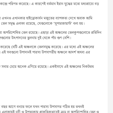
 কেন্দ্রে পরিণত করেছে। এ কারণেই বর্তমান ইরান যুদ্ধের মতো মধ্যপ্রাচ্যে বড়
করে এখনও এখানকার হাইড্রোকার্বন মজুতের ব্যাপকতা দেখে অবাক আমি
েল সমৃদ্ধ এলাকা রয়েছে, যেগুলোকে ‘সুপারজায়ান্ট’ বলা হয়।
ুড বা অপরিশোধিত তেল রয়েছে। এছাড়া এই অঞ্চলের তেলকূপগুলোতে প্রতিদিন
পগুলোর উৎপাদনের তুলনায় দুই থেকে পাঁচ গুণ বেশি।
হ্নিত করেছে যেটি এই অঞ্চলকে তেলসমৃদ্ধ করেছে। এর মধ্যে এই অঞ্চলের
ম। এই সবগুলো উপাদানই পারস্য উপসাগরীয় অঞ্চলে আদর্শ অথবা এর
টি সবার চেয়ে অনেক এগিয়ে রয়েছে। একইসাথে এই অঞ্চলের নিকটতম
ার বছর আগে বন্যার ফলে যখন পারস্য উপসাগর গঠিত হয় তখনই
েক এলাকায়ই নদী ও উপত্যকায় প্রাকৃতিকভাবেই ক্রুড বা অপরিশোধিত তেল ও