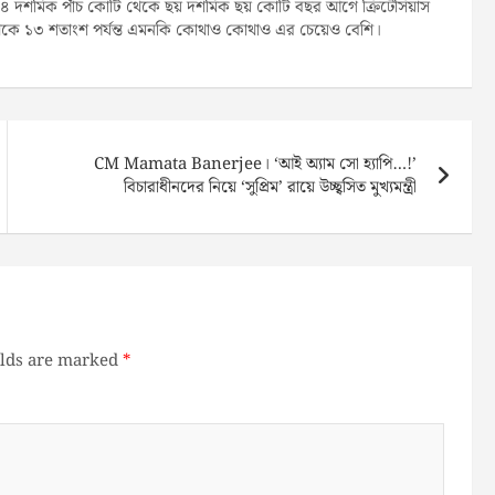
া ১৪ দশমিক পাঁচ কোটি থেকে ছয় দশমিক ছয় কোটি বছর আগে ক্রিটেসিয়াস
থেকে ১৩ শতাংশ পর্যন্ত এমনকি কোথাও কোথাও এর চেয়েও বেশি।
CM Mamata Banerjee। ‘আই অ্যাম সো হ্যাপি…!’
বিচারাধীনদের নিয়ে ‘সুপ্রিম’ রায়ে উচ্ছ্বসিত মুখ্যমন্ত্রী
elds are marked
*