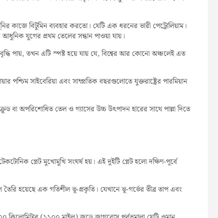
ুনির কাজে বিটুমিন ব্যবহার করতো। যেটি এক ধরনের ভারী পেট্রোলিয়াম।
ধুনিক যুগের প্রথম তেলের সন্ধান পাওয়া যায়।
ধি পায়, তখন এটি স্পষ্ট হয়ে যায় যে, বিশ্বের আর কোনো অঞ্চলেই এত
়ার পশ্চিম সাইবেরিয়া এবং সাম্প্রতিক বছরগুলোতে যুক্তরাষ্ট্রের পারমিয়ান
ুড বা অপরিশোধিত তেল ও গ্যাসের উচ্চ উৎপাদন হারের সাথে পাল্লা দিতে
টোনিক প্লেট মুখোমুখি সংঘর্ষ হয়। এই দুইটি প্লেট হলো দক্ষিণ-পূর্বে
 তৈরি হয়েছে এক গতিশীল ভূ-প্রকৃতি। যেখানে ভূ-গর্ভের তীব্র তাপ এবং
১৮০০ কিলোমিটার (১১০০ মাইল) জুড়ে জাগরোস পর্বতমালা যেটি ওমান