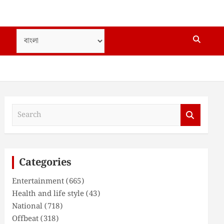
S
e
a
r
c
Categories
h
Entertainment
(665)
Health and life style
(43)
National
(718)
Offbeat
(318)