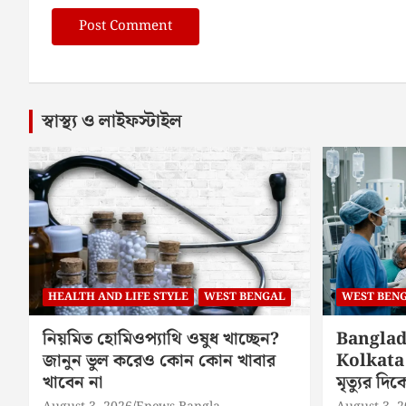
স্বাস্থ্য ও লাইফস্টাইল
HEALTH AND LIFE STYLE
WEST BENGAL
WEST BEN
নিয়মিত হোমিওপ্যাথি ওষুধ খাচ্ছেন?
Banglad
জানুন ভুল করেও কোন কোন খাবার
Kolkata 
খাবেন না
মৃত্যুর দ