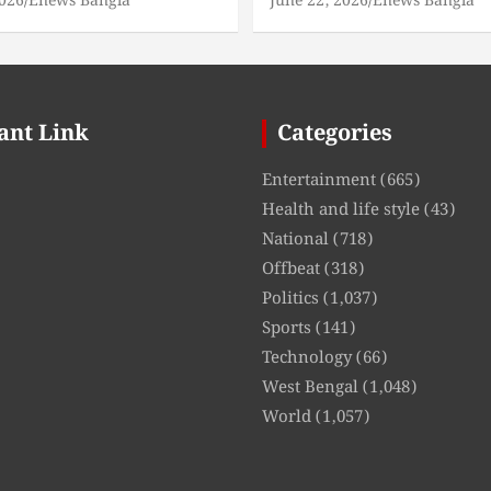
2026
Enews Bangla
June 22, 2026
Enews Bangla
ant Link
Categories
Entertainment
(665)
Health and life style
(43)
National
(718)
Offbeat
(318)
Politics
(1,037)
Sports
(141)
Technology
(66)
West Bengal
(1,048)
World
(1,057)