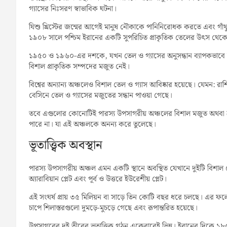
গ্যাসের নিঃসরণ স্বাভাবিক ঘটনা।
যিশু খ্রিস্টের জন্মের আগেই মানুষ নৌকাকে পানিনিরোধক করতে এবং গাঁথ
১৯০৮ সালে পশ্চিম ইরানের একটি সুপরিচিত প্রাকৃতিক তেলের উৎস থেকে আ
১৯৫০ ও ১৯৬০-এর দশকে, যখন তেল ও গ্যাসের অনুসন্ধান ব্যাপকভাবে বৃদ্
বিশাল প্রাকৃতিক সম্পদের মজুত নেই।
বিশ্বের অন্যান্য অঞ্চলেও বিশাল তেল ও গ্যাস আবিষ্কার হয়েছে। যেমন: রাশিয
বেসিনে তেল ও গ্যাসের মজুতের সন্ধান পাওয়া গেছে।
তবে এগুলোর কোনোটিই পারস্য উপসাগরীয় অঞ্চলের বিশাল মজুত অথবা ক্র
পারে না। যা এই অঞ্চলকে অনন্য করে তুলেছে।
ভূতাত্ত্বিক অবস্থান
পারস্য উপসাগরীয় অঞ্চল এমন একটি স্থানে অবস্থিত যেখানে দুইটি বিশাল টেক
অ্যারাবিয়ান প্লেট এবং পূর্ব ও উত্তরে ইউরেশীয় প্লেট।
এই সংঘর্ষ প্রায় ৩৫ মিলিয়ন বা সাড়ে তিন কোটি বছর ধরে চলছে। এর ফলে
চাপে শিলাস্তরগুলো দুমড়ে-মুচড়ে গেছে এবং রূপান্তরিত হয়েছে।
উপসাগরের দুই তীরের ভূতাত্ত্বিক গঠন একেবারেই ভিন্ন। ইরানের দিকে 