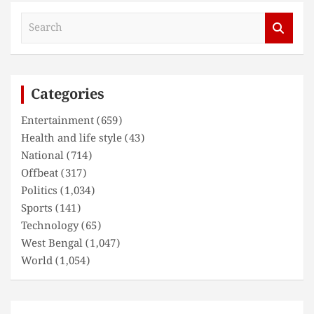
S
e
a
r
c
Categories
h
Entertainment
(659)
Health and life style
(43)
National
(714)
Offbeat
(317)
Politics
(1,034)
Sports
(141)
Technology
(65)
West Bengal
(1,047)
World
(1,054)