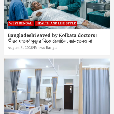
WEST BENGAL
HEALTH AND LIFE STYLE
Bangladeshi saved by Kolkata doctors।
‘নীরব ঘাতক’ মৃত্যুর দিকে ঠেলছিল, জানতেনও না
August 3, 2026
Enews Bangla