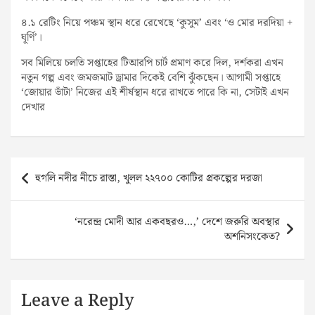
৪.১ রেটিং নিয়ে পঞ্চম স্থান ধরে রেখেছে ‘কুসুম’ এবং ‘ও মোর দরদিয়া +
ঘূর্ণি’।
সব মিলিয়ে চলতি সপ্তাহের টিআরপি চার্ট প্রমাণ করে দিল, দর্শকরা এখন
নতুন গল্প এবং জমজমাট ড্রামার দিকেই বেশি ঝুঁকছেন। আগামী সপ্তাহে
‘জোয়ার ভাঁটা’ নিজের এই শীর্ষস্থান ধরে রাখতে পারে কি না, সেটাই এখন
দেখার
Post
হুগলি নদীর নীচে রাস্তা, খুলল ২২৭০০ কোটির প্রকল্পের দরজা
navigation
‘নরেন্দ্র মোদী আর একবছরও…,’ দেশে জরুরি অবস্থার
অশনিসংকেত?
Leave a Reply