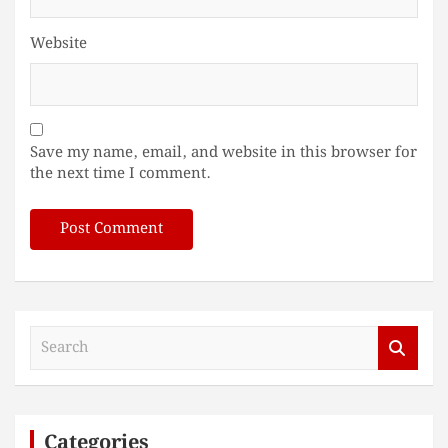
Website
Save my name, email, and website in this browser for
the next time I comment.
S
e
a
r
c
Categories
h