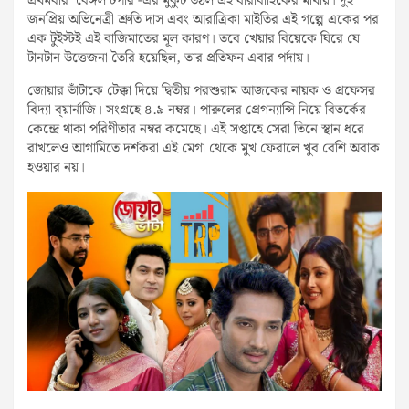
প্রথমবার ‘বেঙ্গল টপার’-এর মুকুট উঠল এই ধারাবাহিকের মাথায়। দুই
জনপ্রিয় অভিনেত্রী শ্রুতি দাস এবং আরাত্রিকা মাইতির এই গল্পে একের পর
এক টুইস্টই এই বাজিমাতের মূল কারণ। তবে খেয়ার বিয়েকে ঘিরে যে
টানটান উত্তেজনা তৈরি হয়েছিল, তার প্রতিফন এবার পর্দায়।
জোয়ার ভাঁটাকে টেক্কা দিয়ে দ্বিতীয় পরশুরাম আজকের নায়ক ও প্রফেসর
বিদ্যা ব্য়ার্নাজি। সংগ্রহে ৪.৯ নম্বর। পারুলের প্রেগন্যান্সি নিয়ে বিতর্কের
কেন্দ্রে থাকা পরিণীতার নম্বর কমেছে। এই সপ্তাহে সেরা তিনে স্থান ধরে
রাখলেও আগামিতে দর্শকরা এই মেগা থেকে মুখ ফেরালে খুব বেশি অবাক
হওয়ার নয়।