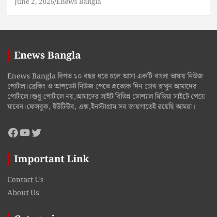
June 2, 2026
Enews Bangla
Enews Bangla
Enews Bangla বিগত ১০ বছর ধরে চলে আসা একটি বাংলা ভাষায় নিউজ
পোর্টাল।ব্রেকিং ও আপডেট নিউজ পেতে প্রত্যেক দিন চোখ রাখুন আমাদের
পোর্টালে।শুধু পোর্টালে নয়,আমাদের সাইট বিভিন্ন সোশ্যাল মিডিয়া সাইটে পেয়ে
যাবেন।ফেসবুক, ইউটিউব, এক্স,ইনস্টাগ্রাম সব জায়গাতেই রয়েছি আমরা।
Facebook
YouTube
Twitter
Important Link
Contact Us
About Us