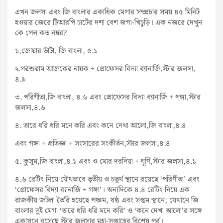
এখন জলসা এবং জি বাংলার একাধিক মেগার সম্প্রচার সময় ৪৫ মিনিট
হওয়ার জেরে টিআরপি চার্টের দশা বেশ জগা-খিচুড়ি। এক নজরে দেখুন
কে পেল কত নম্বর?
১,জোয়ার ভাঁটা, জি বাংলা, ৫.১
২.পরশুরাম আজকের নায়ক + প্রোফেসর বিদ্যা ব্যানার্জি,স্টার জলসা,
৪.৯
৩. পরিণীতা,জি বাংলা, ৪.৬ এবং প্রোফেসর বিদ্যা ব্যানার্জি + গঙ্গা,স্টার
জলসা,৪.৬
৪. তারে ধরি ধরি মনে করি এবং কনে দেখা আলো,জি বাংলা,৪.৪
এবং গঙ্গা + প্রতিজ্ঞা + সংসারের সংকীর্তন,স্টার জলসা,৪.৪
৫. কুসুম,জি বাংলা,৪.১ এবং ও মোর দরদিয়া + ঘূর্ণি,স্টার জলসা,৪.১
৪.৬ রেটিং নিয়ে যৌথভাবে তৃতীয় ও চতুর্থ স্থানে রয়েছে ‘পরিণীতা’ এবং
‘প্রোফেসর বিদ্যা ব্যানার্জি + গঙ্গা’। অন্যদিকে ৪.৪ রেটিং নিয়ে এক
রাজকীয় জটলা তৈরি হয়েছে পঞ্চম, ষষ্ঠ এবং সপ্তম স্থানে; যেখানে জি
বাংলার দুই মেগা ‘তারে ধরি ধরি মনে করি’ ও ‘কনে দেখা আলো’র সঙ্গে
একাসনে বসেছে স্টার জলসার মহা-সপ্তাহের বিশেষ পর্ব।