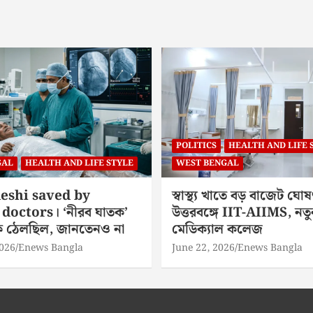
POLITICS
HEALTH AND LIFE 
GAL
HEALTH AND LIFE STYLE
WEST BENGAL
eshi saved by
স্বাস্থ্য খাতে বড় বাজেট ঘোষ
doctors। ‘নীরব ঘাতক’
উত্তরবঙ্গে IIT-AIIMS, নতু
িকে ঠেলছিল, জানতেনও না
মেডিক্যাল কলেজ
2026
Enews Bangla
June 22, 2026
Enews Bangla