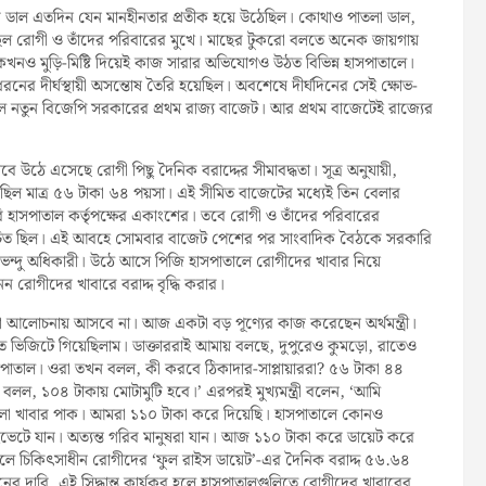
াল এতদিন যেন মানহীনতার প্রতীক হয়ে উঠেছিল। কোথাও পাতলা ডাল,
িল রোগী ও তাঁদের পরিবারের মুখে। মাছের টুকরো বলতে অনেক জায়গায়
কখনও মুড়ি-মিষ্টি দিয়েই কাজ সারার অভিযোগও উঠত বিভিন্ন হাসপাতালে।
ের দীর্ঘস্থায়ী অসন্তোষ তৈরি হয়েছিল। অবশেষে দীর্ঘদিনের সেই ক্ষোভ-
 নতুন বিজেপি সরকারের প্রথম রাজ্য বাজেট। আর প্রথম বাজেটেই রাজ্যের
বে উঠে এসেছে রোগী পিছু দৈনিক বরাদ্দের সীমাবদ্ধতা। সূত্র অনুযায়ী,
ছিল মাত্র ৫৬ টাকা ৬৪ পয়সা। এই সীমিত বাজেটের মধ্যেই তিন বেলার
াবি হাসপাতাল কর্তৃপক্ষের একাংশের। তবে রোগী ও তাঁদের পরিবারের
রা উচিত ছিল। এই আবহে সোমবার বাজেট পেশের পর সাংবাদিক বৈঠকে সরকারি
ী শুভেন্দু অধিকারী। উঠে আসে পিজি হাসপাতালে রোগীদের খাবার নিয়ে
েন রোগীদের খাবারে বরাদ্দ বৃদ্ধি করার।
 হয়তো আলোচনায় আসবে না। আজ একটা বড় পূণ্যের কাজ করেছেন অর্থমন্ত্রী।
 ভিজিটে গিয়েছিলাম। ডাক্তাররাই আমায় বলছে, দুপুরেও কুমড়ো, রাতেও
সপাতাল। ওরা তখন বলল, কী করবে ঠিকাদার-সাপ্লায়াররা? ৫৬ টাকা ৪৪
লল, ১০৪ টাকায় মোটামুটি হবে।’ এরপরই মুখ্যমন্ত্রী বলেন, ‘আমি
ভালো খাবার পাক। আমরা ১১০ টাকা করে দিয়েছি। হাসপাতালে কোনও
ইভেটে যান। অত্যন্ত গরিব মানুষরা যান। আজ ১১০ টাকা করে ডায়েট করে
ে চিকিৎসাধীন রোগীদের ‘ফুল রাইস ডায়েট’-এর দৈনিক বরাদ্দ ৫৬.৬৪
ের দাবি, এই সিদ্ধান্ত কার্যকর হলে হাসপাতালগুলিতে রোগীদের খাবারের