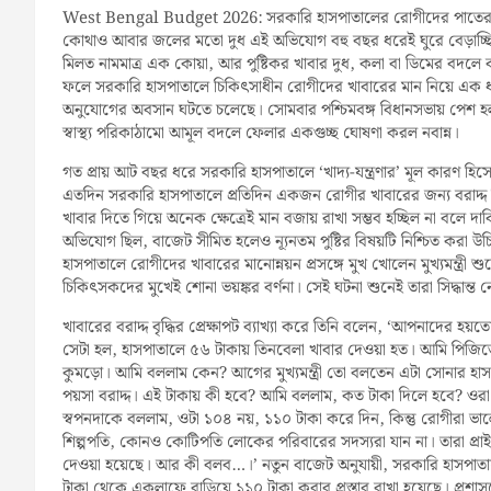
West Bengal Budget 2026: সরকারি হাসপাতালের রোগীদের পাতের ড
কোথাও আবার জলের মতো দুধ এই অভিযোগ বহু বছর ধরেই ঘুরে বেড়াচ্ছ
মিলত নামমাত্র এক কোয়া, আর পুষ্টিকর খাবার দুধ, কলা বা ডিমের বদলে 
ফলে সরকারি হাসপাতালে চিকিৎসাধীন রোগীদের খাবারের মান নিয়ে এক ধরন
অনুযোগের অবসান ঘটতে চলেছে। সোমবার পশ্চিমবঙ্গ বিধানসভায় পেশ হল
স্বাস্থ্য পরিকাঠামো আমূল বদলে ফেলার একগুচ্ছ ঘোষণা করল নবান্ন।
গত প্রায় আট বছর ধরে সরকারি হাসপাতালে ‘খাদ্য-যন্ত্রণার’ মূল কারণ হিসে
এতদিন সরকারি হাসপাতালে প্রতিদিন একজন রোগীর খাবারের জন্য বরাদ্দ 
খাবার দিতে গিয়ে অনেক ক্ষেত্রেই মান বজায় রাখা সম্ভব হচ্ছিল না বলে দ
অভিযোগ ছিল, বাজেট সীমিত হলেও ন্যূনতম পুষ্টির বিষয়টি নিশ্চিত ক
হাসপাতালে রোগীদের খাবারের মানোন্নয়ন প্রসঙ্গে মুখ খোলেন মুখ্যমন্ত্র
চিকিৎসকদের মুখেই শোনা ভয়ঙ্কর বর্ণনা। সেই ঘটনা শুনেই তারা সিদ্ধান্ত ন
খাবারের বরাদ্দ বৃদ্ধির প্রেক্ষাপট ব্যাখ্যা করে তিনি বলেন, ‘আপনাদের
সেটা হল, হাসপাতালে ৫৬ টাকায় তিনবেলা খাবার দেওয়া হত। আমি পিজিতে
কুমড়ো। আমি বললাম কেন? আগের মুখ্যমন্ত্রী তো বলতেন এটা সোনার হা
পয়সা বরাদ্দ। এই টাকায় কী হবে? আমি বললাম, কত টাকা দিলে হবে? ওরা ব
স্বপনদাকে বললাম, ওটা ১০৪ নয়, ১১০ টাকা করে দিন, কিন্তু রোগীরা 
শিল্পপতি, কোনও কোটিপতি লোকের পরিবারের সদস্যরা যান না। তারা প্রা
দেওয়া হয়েছে। আর কী বলব…।’ নতুন বাজেট অনুযায়ী, সরকারি হাসপাতাল
টাকা থেকে একলাফে বাড়িয়ে ১১০ টাকা করার প্রস্তাব রাখা হয়েছে। প্রশাসন