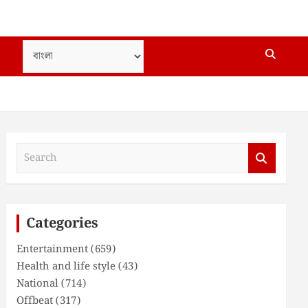
S
e
a
r
c
Categories
h
Entertainment
(659)
Health and life style
(43)
National
(714)
Offbeat
(317)