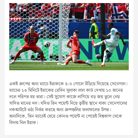
একই গ্রুপের অন্য ম্যাচে ইরাককে ৫-০ গোলে উড়িয়ে দিয়েছে সেনেগাল।
ম্যাচের ১৩ মিনিটে ইরাকের রেবিন সুলাকা লাল কার্ড দেখায় ১০ জনের
দলে পরিণত হয় তারা। সেই সুযোগ কাজে লাগিয়ে বড় জয় তুলে নেয়
সাদিও মানের দল। যদিও তিন পয়েন্ট নিয়ে তৃতীয় স্থানে থাকা সেনেগালের
নকআউটে ওঠা নির্ভর করছে অন্য গ্রুপগুলির ফলাফলের উপর।
অন্যদিকে, তিন ম্যাচেই হেরে কোনও পয়েন্ট না পেয়েই বিশ্বকাপ থেকে
বিদায় নিল ইরাক।