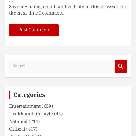
Save my name, email, and website in this browser for
the next time I comment.
S
e
a
r
c
Categories
h
Entertainment
(659)
Health and life style
(43)
National
(714)
Offbeat
(317)