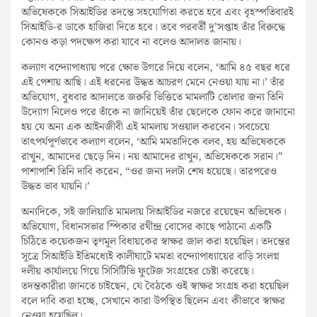
অভিষেককে সিআইডির তদন্তে সহযোগিতা করতে হবে এবং বৃহস্পতিবারই
সিআইডি-র ডাকে হাজিরা দিতে হবে। তবে পরবর্তী দু’সপ্তাহ তাঁর বিরুদ্ধে
কোনও কড়া পদক্ষেপ করা যাবে না বলেও আদালত জানায়।
কল্যাণ বন্দ্যোপাধ্যায় পরে ক্ষোভ উগরে দিয়ে বলেন, ‘আমি ৪৫ বছর ধরে
এই পেশায় আছি। এই ধরনের উদ্ধত আচরণ মেনে নেওয়া যায় না।’ তাঁর
অভিযোগ, বুধবার আদালতে জরুরি ভিত্তিতে মামলাটি তোলার জন্য তিনি
উদ্যোগ নিলেও পরে তাঁকে না জানিয়েই তাঁর ছেলেকে ফোন করে জানানো
হয় যে অন্য এক আইনজীবী এই মামলায় সওয়াল করবেন। সবচেয়ে
তাৎপর্যপূর্ণভাবে কল্যাণ বলেন, ‘আমি মমতাদিকে বলব, হয় অভিষেককে
রাখুন, আমাদের ছেড়ে দিন। নয় আমাদের রাখুন, অভিষেককে সরান।”
পাশাপাশি তিনি দাবি করেন, “ওর জন্য দলটা শেষ হয়েছে। তারপরেও
উদ্ধত ভাব যায়নি।’
অন্যদিকে, সই জালিয়াতি মামলায় সিআইডির নজরে রয়েছেন অভিষেক।
অভিযোগ, বিধানসভার স্পিকার রথীন্দ্র বোসের কাছে পাঠানো একটি
চিঠিতে কয়েকজন তৃণমূল বিধায়কের স্বাক্ষর জাল করা হয়েছিল। তদন্তের
সূত্রে সিআইডি ইতিমধ্যেই কালীঘাটে মমতা বন্দ্যোপাধ্যায়ের বাড়ি সংলগ্ন
দলীয় কার্যালয়ে গিয়ে সিসিটিভি ফুটেজ সংগ্রহের চেষ্টা করেছে।
তদন্তকারীরা জানতে চাইছেন, যে বৈঠকে ওই স্বাক্ষর সংগ্রহ করা হয়েছিল
বলে দাবি করা হচ্ছে, সেখানে কারা উপস্থিত ছিলেন এবং কীভাবে স্বাক্ষর
নেওয়া হয়েছিল।