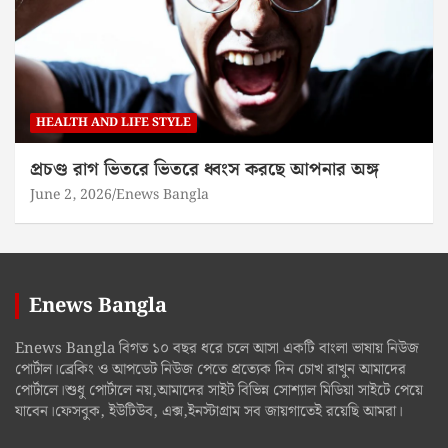
HEALTH AND LIFE STYLE
প্রচণ্ড রাগ ভিতরে ভিতরে ধ্বংস করছে আপনার অঙ্গ
June 2, 2026
Enews Bangla
Enews Bangla
Enews Bangla বিগত ১০ বছর ধরে চলে আসা একটি বাংলা ভাষায় নিউজ
পোর্টাল।ব্রেকিং ও আপডেট নিউজ পেতে প্রত্যেক দিন চোখ রাখুন আমাদের
পোর্টালে।শুধু পোর্টালে নয়,আমাদের সাইট বিভিন্ন সোশ্যাল মিডিয়া সাইটে পেয়ে
যাবেন।ফেসবুক, ইউটিউব, এক্স,ইনস্টাগ্রাম সব জায়গাতেই রয়েছি আমরা।