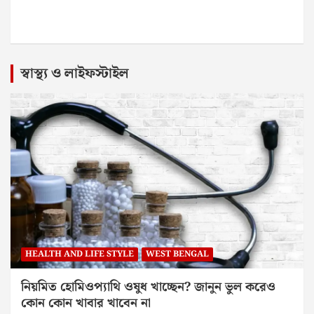
স্বাস্থ্য ও লাইফস্টাইল
HEALTH AND LIFE STYLE
WEST BENGAL
নিয়মিত হোমিওপ্যাথি ওষুধ খাচ্ছেন? জানুন ভুল করেও
কোন কোন খাবার খাবেন না