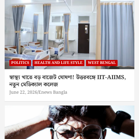
POLITICS
HEALTH AND LIFE STYLE
WEST BENGAL
স্বাস্থ্য খাতে বড় বাজেট ঘোষণা! উত্তরবঙ্গে IIT-AIIMS,
নতুন মেডিক্যাল কলেজ
June 22, 2026
Enews Bangla