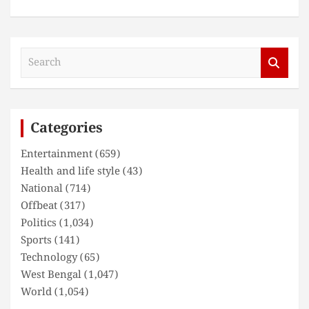
S
e
a
r
c
Categories
h
Entertainment
(659)
Health and life style
(43)
National
(714)
Offbeat
(317)
Politics
(1,034)
Sports
(141)
Technology
(65)
West Bengal
(1,047)
World
(1,054)