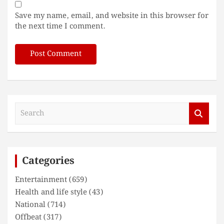
Save my name, email, and website in this browser for
the next time I comment.
S
e
a
r
c
Categories
h
Entertainment
(659)
Health and life style
(43)
National
(714)
Offbeat
(317)