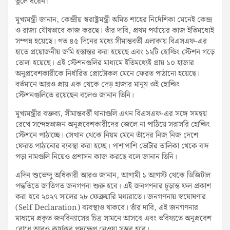
তুলে ধরেন।
মুখ্যমন্ত্রী জানান, কেন্দ্রীয় স্বরাষ্ট্রমন্ত্রী অমিত শাহের নির্দেশিকা মেনেই কেন্দ্র
ও রাজ্য যৌথভাবে কাজ করছে। তাঁর দাবি, প্রথম পর্যায়ের কাজ ইতিমধ্যেই
সম্পন্ন হয়েছে। গত ৪৫ দিনের মধ্যে সীমান্তবর্তী এলাকায় বিএসএফ-এর
হাতে প্রয়োজনীয় জমি হস্তান্তর করা হয়েছে এবং ১২টি হোল্ডিং স্টেশন গড়ে
তোলা হয়েছে। এই স্টেশনগুলির মাধ্যমে ইতিমধ্যেই প্রায় ১০ হাজার
অনুপ্রবেশকারীকে নির্ধারিত প্রোটোকল মেনে ফেরত পাঠানো হয়েছে।
বর্তমানে আরও প্রায় এক থেকে দেড় হাজার মানুষ ওই হোল্ডিং
স্টেশনগুলিতে রয়েছেন বলেও জানান তিনি।
মুখ্যমন্ত্রীর বক্তব্য, সীমান্তবর্তী থানাগুলি এখন বিএসএফ-এর সঙ্গে সমন্বয়
রেখে সন্দেহভাজন অনুপ্রবেশকারীদের জেলে না পাঠিয়ে সরাসরি হোল্ডিং
স্টেশনে পাঠাচ্ছে। সেখান থেকে নিয়ম মেনে তাঁদের নিজ নিজ দেশে
ফেরত পাঠানোর ব্যবস্থা করা হচ্ছে। পাশাপাশি ভোটার তালিকা থেকে বাদ
পড়া নামগুলি নিয়েও প্রশাসন কাজ করছে বলে জানান তিনি।
এদিন শুভেন্দু অধিকারী আরও জানান, আগামী ১ আগস্ট থেকে ডিজিটাল
পদ্ধতিতে জাতিগত জনগণনা শুরু হবে। এই জনগণনার চূড়ান্ত ফল প্রকাশ
করা হবে ২০২৭ সালের ২৮ ফেব্রুয়ারি মধ্যরাতে। জনগণনায় স্বঘোষণার
(Self Declaration) ব্যবস্থাও থাকবে। তাঁর দাবি, এই জনগণনার
মাধ্যমে প্রকৃত জনবিন্যাসের চিত্র সামনে আসবে এবং ভবিষ্যতে অনুপ্রবেশ
রোধে আরও কার্যকর পদক্ষেপ নেওয়া সম্ভব হবে।