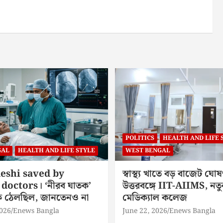
POLITICS
HEALTH AND LIFE 
GAL
HEALTH AND LIFE STYLE
WEST BENGAL
eshi saved by
স্বাস্থ্য খাতে বড় বাজেট ঘোষ
doctors। ‘নীরব ঘাতক’
উত্তরবঙ্গে IIT-AIIMS, নতু
িকে ঠেলছিল, জানতেনও না
মেডিক্যাল কলেজ
2026
Enews Bangla
June 22, 2026
Enews Bangla