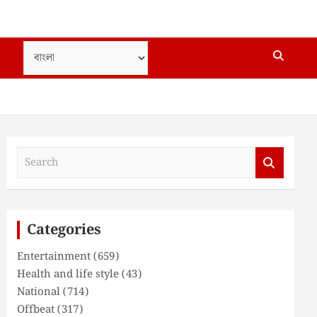
S
e
a
r
c
Categories
h
Entertainment
(659)
Health and life style
(43)
National
(714)
Offbeat
(317)