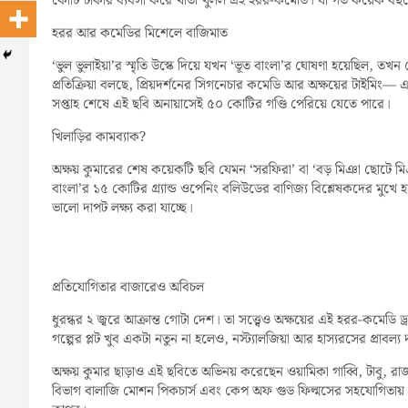
কোটি টাকার ব্যবসা করে খাতা খুলল এই হরর-কমেডি। যা গত কয়েক বছর
হরর আর কমেডির মিশেলে বাজিমাত
‘ভুল ভুলাইয়া’র স্মৃতি উস্কে দিয়ে যখন ‘ভূত বাংলা’র ঘোষণা হয়েছিল, 
প্রতিক্রিয়া বলছে, প্রিয়দর্শনের সিগনেচার কমেডি আর অক্ষয়ের টাইমিং—
সপ্তাহ শেষে এই ছবি অনায়াসেই ৫০ কোটির গণ্ডি পেরিয়ে যেতে পারে।
খিলাড়ির কামব্যাক?
অক্ষয় কুমারের শেষ কয়েকটি ছবি যেমন ‘সরফিরা’ বা ‘বড় মিঞা ছোটে মিঞ
বাংলা’র ১৫ কোটির গ্র্যান্ড ওপেনিং বলিউডের বাণিজ্য বিশ্লেষকদের মুখে হাস
ভালো দাপট লক্ষ্য করা যাচ্ছে।
প্রতিযোগিতার বাজারেও অবিচল
ধুরন্ধর ২ জ্বরে আক্রান্ত গোটা দেশ। তা সত্ত্বেও অক্ষয়ের এই হরর-কম
গল্পের প্লট খুব একটা নতুন না হলেও, নস্ট্যালজিয়া আর হাস্যরসের প্রাবল
অক্ষয় কুমার ছাড়াও এই ছবিতে অভিনয় করেছেন ওয়ামিকা গাব্বি, টাবু, 
বিভাগ বালাজি মোশন পিকচার্স এবং কেপ অফ গুড ফিল্মসের সহযোগিতায়