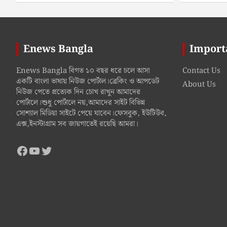
Enews Bangla
Import
Enews Bangla বিগত ১০ বছর ধরে চলে আসা
Contact Us
একটি বাংলা ভাষায় নিউজ পোর্টাল।ব্রেকিং ও আপডেট
About Us
নিউজ পেতে প্রত্যেক দিন চোখ রাখুন আমাদের
পোর্টালে।শুধু পোর্টালে নয়,আমাদের সাইট বিভিন্ন
সোশ্যাল মিডিয়া সাইটে পেয়ে যাবেন।ফেসবুক, ইউটিউব,
এক্স,ইনস্টাগ্রাম সব জায়গাতেই রয়েছি আমরা।
Facebook
YouTube
Twitter