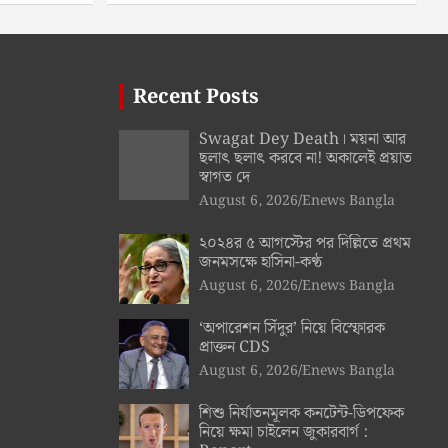
Recent Posts
Swagat Dey Death। ময়না আর
ছলাৎ ছলাৎ করবে না! অকালেই প্রয়াত
স্বাগত দে
August 6, 2026
Enews Bangla
২০২৪র ৫ আগস্টের পর দিল্লিতে প্রথম
জনমসক্ষে হাসিনা-কণ্ঠ
August 6, 2026
Enews Bangla
‘অপারেশন সিঁদুর’ নিয়ে বিস্ফোরক
প্রাক্তন CDS
August 6, 2026
Enews Bangla
শিশু নির্যাতনমূলক কনটেন্ট-ডিপফেক
নিয়ে ক্ষমা চাইলেন জুকারবার্গ :