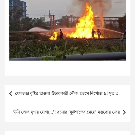
Post
মেঘভাঙা বৃষ্টির তাণ্ডব! উদ্ধারকারী নৌকা ভেসে নিখোঁজ ৯! মৃত ৩
navigation
‘উনি স্রেফ ঘৃণার যোগ্য…’! রচনার ‘ফুটপাতের মেয়ে’ মন্তব্যের জের