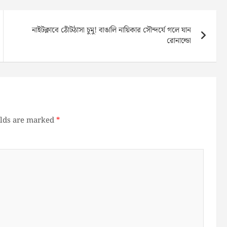
নাইটক্লাবে ঠোঁটঠাসা চুমু! বাঙালি নায়িকার সৌন্দর্যে গলে যান
রোনাল্ডো
elds are marked
*