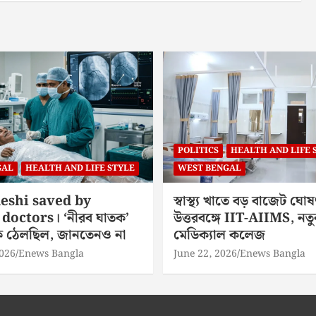
POLITICS
HEALTH AND LIFE 
GAL
HEALTH AND LIFE STYLE
WEST BENGAL
eshi saved by
স্বাস্থ্য খাতে বড় বাজেট ঘোষ
doctors। ‘নীরব ঘাতক’
উত্তরবঙ্গে IIT-AIIMS, নতু
িকে ঠেলছিল, জানতেনও না
মেডিক্যাল কলেজ
2026
Enews Bangla
June 22, 2026
Enews Bangla