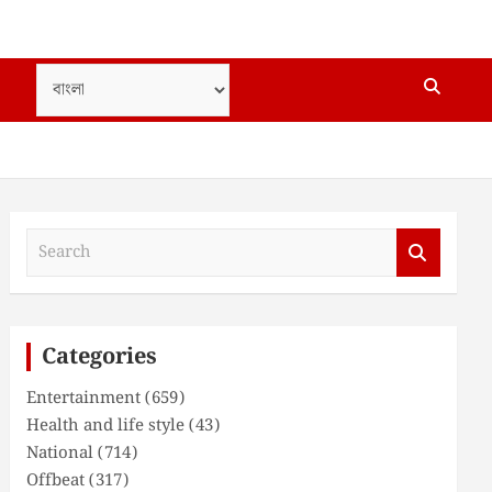
S
e
a
r
c
Categories
h
Entertainment
(659)
Health and life style
(43)
National
(714)
Offbeat
(317)