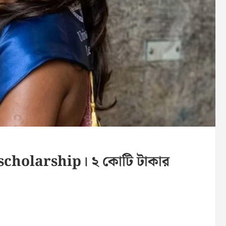
scholarship। ২ কোটি টাকার