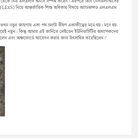
্কুল’ থেকে বিএ এলএলবি অনার্স সম্পন্ন করেন। এরপরে তিনি নেদারল্যান্ডসের
িপ’ (LExS) নিয়ে আন্তর্জাতিক শিশু অধিকার বিষয়ে অ্যাডভান্সড এলএলএম
না, তখন নতুন জায়গায় একা পথ চলাটা ভীষণ একাকীত্বের মনে হয়। মনে হয়
 নতুন। কিন্তু আমার এই জার্নিতে লেইডেন ইউনিভার্সিটির অধ্যাপকদের
েছিলেন এবং অক্সফোর্ডে আবেদন করার জন্য উৎসাহিত করেছিলেন।’