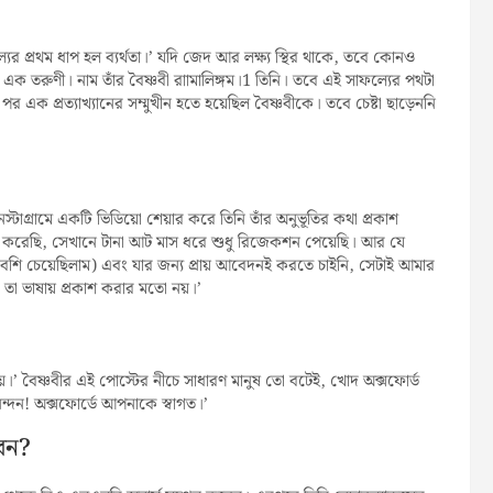
রথম ধাপ হল ব্যর্থতা।’ যদি জেদ আর লক্ষ্য স্থির থাকে, তবে কোনও
এক তরুণী। নাম তাঁর বৈষ্ণবী রাামালিঙ্গম।1 তিনি। তবে এই সাফল্যের পথটা
ক প্রত্যাখ্যানের সম্মুখীন হতে হয়েছিল বৈষ্ণবীকে। তবে চেষ্টা ছাড়েননি
টাগ্রামে একটি ভিডিয়ো শেয়ার করে তিনি তাঁর অনুভূতির কথা প্রকাশ
টা করেছি, সেখানে টানা আট মাস ধরে শুধু রিজেকশন পেয়েছি। আর যে
শি চেয়েছিলাম) এবং যার জন্য প্রায় আবেদনই করতে চাইনি, সেটাই আমার
 তা ভাষায় প্রকাশ করার মতো নয়।’
’ বৈষ্ণবীর এই পোস্টের নীচে সাধারণ মানুষ তো বটেই, খোদ অক্সফোর্ড
ন্দন! অক্সফোর্ডে আপনাকে স্বাগত।’
রেন?