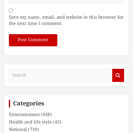
Save my name, email, and website in this browser for
the next time I comment.
S
e
a
r
c
Categories
h
Entertainment
(658)
Health and life style
(43)
National
(710)