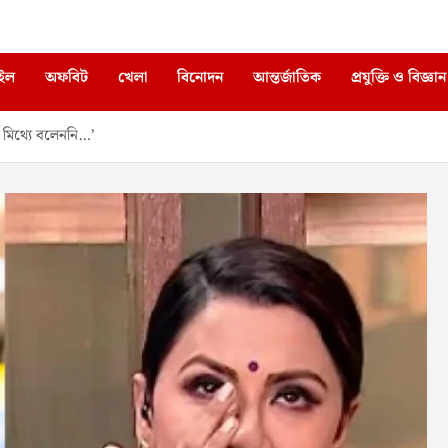
াইল
অফবিট
খেলা
বিনোদন
আন্তর্জাতিক
প্রযুক্তি ও বিজ্ঞান
মিথ্যে বলেননি…’