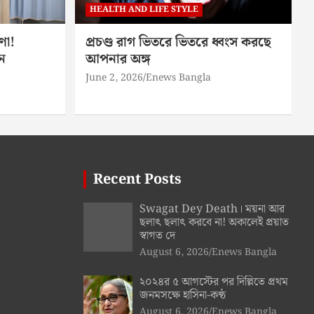
HEALTH AND LIFE STYLE
ণা!
প্রচণ্ড রাগ ভিতরে ভিতরে ধ্বংস করছে
ন
আপনার অঙ্গ
June 2, 2026
Enews Bangla
Recent Posts
Swagat Dey Death। ময়না আর
ছলাৎ ছলাৎ করবে না! অকালেই প্রয়াত
স্বাগত দে
August 6, 2026
Enews Bangla
২০২৪র ৫ আগস্টের পর দিল্লিতে প্রথম
জনমসক্ষে হাসিনা-কণ্ঠ
August 6, 2026
Enews Bangla