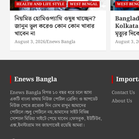
HEALTH AND LIFE STYLE
WEST BENGAL
WEST BEN
নিয়মিত হোমিওপ্যাথি ওষুধ খাচ্ছেন?
Banglad
জানুন ভুল করেও কোন কোন খাবার
Kolkata 
খাবেন না
মৃত্যুর দ
August 3, 2026
Enews Bangla
August 3, 
Enews Bangla
Import
Enews Bangla বিগত ১০ বছর ধরে চলে আসা
Contact Us
একটি বাংলা ভাষায় নিউজ পোর্টাল।ব্রেকিং ও আপডেট
About Us
নিউজ পেতে প্রত্যেক দিন চোখ রাখুন আমাদের
পোর্টালে।শুধু পোর্টালে নয়,আমাদের সাইট বিভিন্ন
সোশ্যাল মিডিয়া সাইটে পেয়ে যাবেন।ফেসবুক, ইউটিউব,
এক্স,ইনস্টাগ্রাম সব জায়গাতেই রয়েছি আমরা।