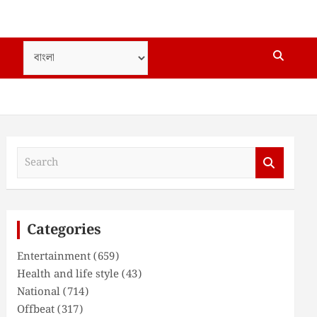
S
e
a
r
c
Categories
h
Entertainment
(659)
Health and life style
(43)
National
(714)
Offbeat
(317)