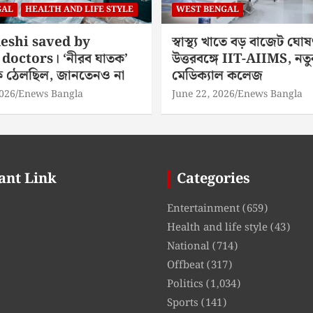
GAL
HEALTH AND LIFE STYLE
WEST BENGAL
eshi saved by
স্বাস্থ্য খাতে বড় বাজেট ঘোষ
doctors। ‘নীরব ঘাতক’
উত্তরবঙ্গে IIT-AIIMS, নতু
িকে ঠেলছিল, জানতেনও না
মেডিক্যাল কলেজ
2026
Enews Bangla
June 22, 2026
Enews Bangla
ant Link
Categories
Entertainment
(659)
Health and life style
(43)
National
(714)
Offbeat
(317)
Politics
(1,034)
Sports
(141)