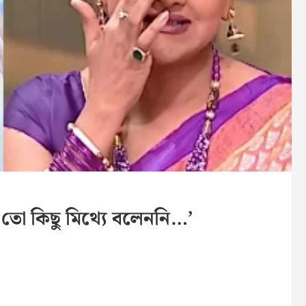
ো কিছু মিথ্যে বলেননি…’