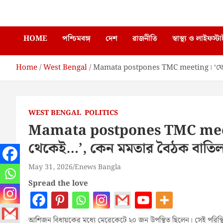
Skip
Enews Bangla
to
content
HOME
পশ্চিমবঙ্গ
দেশ
রাজনীতি
স্বাস্থ্য ও লাইফস্ট
Home
West Bengal
Mamata postpones TMC meeting। ‘ফোন
WEST BENGAL
POLITICS
Mamata postpones TMC mee
থেকেই…’, কেন মমতার বৈঠক বাতি
May 31, 2026
Enews Bangla
Spread the love
আশিজন বিধায়কের মধ্যে মেরেকেটে ২০ জন উপস্থিত ছিলেন। সেই পরিস্থি