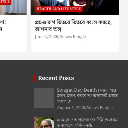
STYLE
HEALTH AND LIFE STYLE
ণা!
প্রচণ্ড রাগ ভিতরে ভিতরে ধ্বংস করছে
ন
আপনার অঙ্গ
June 2, 2026
Enews Bangla
Recent Posts
Swagat Dey Death। ময়না আর
ছলাৎ ছলাৎ করবে না! অকালেই প্রয়াত
স্বাগত দে
August 6, 2026
Enews Bangla
২০২৪র ৫ আগস্টের পর দিল্লিতে প্রথম
জনমসক্ষে হাসিনা-কণ্ঠ