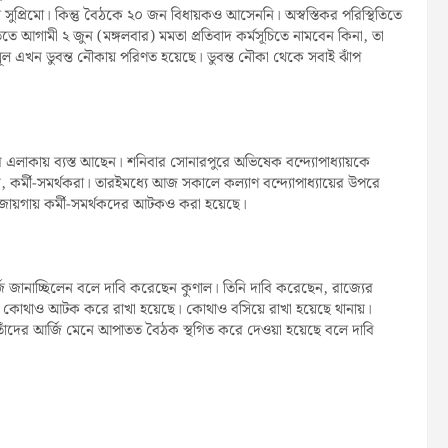
ুপ্রিমো। কিন্তু বৈঠকে ২০ জন বিধায়কও আসেননি। অস্বস্তিকর পরিস্থিতিতে
ে আগামী ২ জুন (মঙ্গলবার) মমতা প্রতিবাদ কর্মসূচিতে নামবেন কিনা, তা
ণমূল এখন ডুবন্ত নৌকায় পরিণত হয়েছে। ডুবন্ত নৌকা থেকে সবাই ঝাঁপ
এলাকায় ব্যস্ত আছেন। শনিবার সোনারপুরে অভিষেক বন্দ্যোপাধ্যায়কে
নিধি, কর্মী-সমর্থকরা। তারইমধ্যে আজ সকালে কল্যাণ বন্দ্যোপাধ্যায়ের উপরে
 জায়গায় কর্মী-সমর্থকদের আটকও করা হয়েছে।
্জি জানাচ্ছিলেন বলে দাবি করেছেন কুণাল। তিনি দাবি করেছেন, রাজ্যের
ুলিশ। কোথাও আটক করে রাখা হয়েছে। কোথাও বসিয়ে রাখা হয়েছে থানায়।
 তাঁদের আর্জি মেনে আপাতত বৈঠক স্থগিত করে দেওয়া হয়েছে বলে দাবি