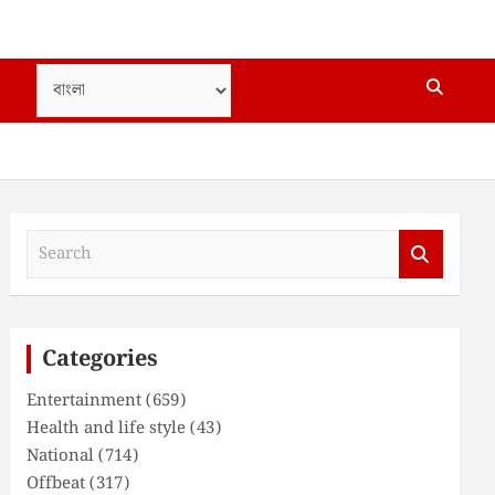
S
e
a
r
c
Categories
h
Entertainment
(659)
Health and life style
(43)
National
(714)
Offbeat
(317)