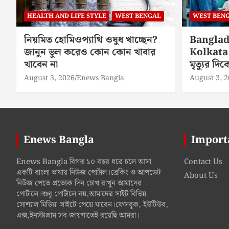
HEALTH AND LIFE STYLE
WEST BENGAL
WEST BEN
নিয়মিত হোমিওপ্যাথি ওষুধ খাচ্ছেন?
Banglad
জানুন ভুল করেও কোন কোন খাবার
Kolkata 
খাবেন না
মৃত্যুর দ
August 3, 2026
Enews Bangla
August 3, 
Enews Bangla
Import
Enews Bangla বিগত ১০ বছর ধরে চলে আসা
Contact Us
একটি বাংলা ভাষায় নিউজ পোর্টাল।ব্রেকিং ও আপডেট
About Us
নিউজ পেতে প্রত্যেক দিন চোখ রাখুন আমাদের
পোর্টালে।শুধু পোর্টালে নয়,আমাদের সাইট বিভিন্ন
সোশ্যাল মিডিয়া সাইটে পেয়ে যাবেন।ফেসবুক, ইউটিউব,
এক্স,ইনস্টাগ্রাম সব জায়গাতেই রয়েছি আমরা।