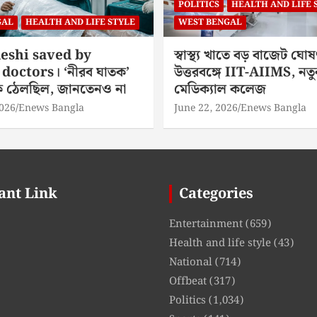
POLITICS
HEALTH AND LIFE 
GAL
HEALTH AND LIFE STYLE
WEST BENGAL
eshi saved by
স্বাস্থ্য খাতে বড় বাজেট ঘোষ
doctors। ‘নীরব ঘাতক’
উত্তরবঙ্গে IIT-AIIMS, নতু
িকে ঠেলছিল, জানতেনও না
মেডিক্যাল কলেজ
2026
Enews Bangla
June 22, 2026
Enews Bangla
ant Link
Categories
Entertainment
(659)
Health and life style
(43)
National
(714)
Offbeat
(317)
Politics
(1,034)