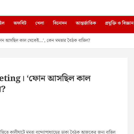
াইল
অফবিট
খেলা
বিনোদন
আন্তর্জাতিক
প্রযুক্তি ও বিজ্ঞান
 আসছিল কাল থেকেই…’, কেন মমতার বৈঠক বাতিল?
ting। ‘ফোন আসছিল কাল
ল?
তিতে কালীঘাটে মমতা বন্দ্যোপাধ্যায়ের ডাকা বৈঠক আজকের জন্য বাতিল