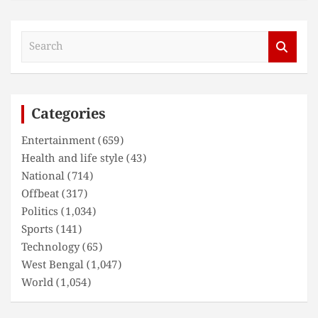
S
e
a
r
c
Categories
h
Entertainment
(659)
Health and life style
(43)
National
(714)
Offbeat
(317)
Politics
(1,034)
Sports
(141)
Technology
(65)
West Bengal
(1,047)
World
(1,054)