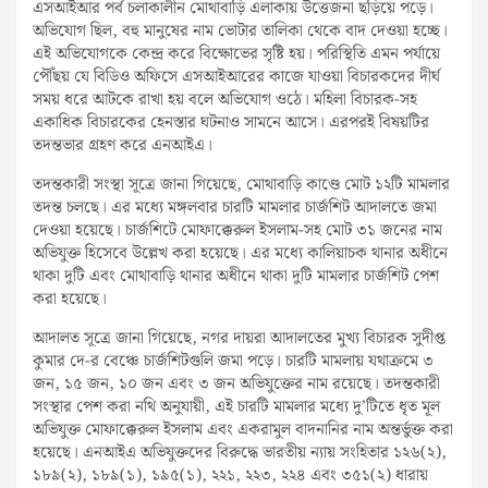
এসআইআর পর্ব চলাকালীন মোথাবাড়ি এলাকায় উত্তেজনা ছড়িয়ে পড়ে।
অভিযোগ ছিল, বহু মানুষের নাম ভোটার তালিকা থেকে বাদ দেওয়া হচ্ছে।
এই অভিযোগকে কেন্দ্র করে বিক্ষোভের সৃষ্টি হয়। পরিস্থিতি এমন পর্যায়ে
পৌঁছয় যে বিডিও অফিসে এসআইআরের কাজে যাওয়া বিচারকদের দীর্ঘ
সময় ধরে আটকে রাখা হয় বলে অভিযোগ ওঠে। মহিলা বিচারক-সহ
একাধিক বিচারকের হেনস্তার ঘটনাও সামনে আসে। এরপরই বিষয়টির
তদন্তভার গ্রহণ করে এনআইএ।
তদন্তকারী সংস্থা সূত্রে জানা গিয়েছে, মোথাবাড়ি কাণ্ডে মোট ১২টি মামলার
তদন্ত চলছে। এর মধ্যে মঙ্গলবার চারটি মামলার চার্জশিট আদালতে জমা
দেওয়া হয়েছে। চার্জশিটে মোফাক্কেরুল ইসলাম-সহ মোট ৩১ জনের নাম
অভিযুক্ত হিসেবে উল্লেখ করা হয়েছে। এর মধ্যে কালিয়াচক থানার অধীনে
থাকা দুটি এবং মোথাবাড়ি থানার অধীনে থাকা দুটি মামলার চার্জশিট পেশ
করা হয়েছে।
আদালত সূত্রে জানা গিয়েছে, নগর দায়রা আদালতের মুখ্য বিচারক সুদীপ্ত
কুমার দে-র বেঞ্চে চার্জশিটগুলি জমা পড়ে। চারটি মামলায় যথাক্রমে ৩
জন, ১৫ জন, ১০ জন এবং ৩ জন অভিযুক্তের নাম রয়েছে। তদন্তকারী
সংস্থার পেশ করা নথি অনুযায়ী, এই চারটি মামলার মধ্যে দু’টিতে ধৃত মূল
অভিযুক্ত মোফাক্কেরুল ইসলাম এবং একরামুল বাদনানির নাম অন্তর্ভুক্ত করা
হয়েছে। এনআইএ অভিযুক্তদের বিরুদ্ধে ভারতীয় ন্যায় সংহিতার ১২৬(২),
১৮৯(২), ১৮৯(১), ১৯৫(১), ২২১, ২২৩, ২২৪ এবং ৩৫১(২) ধারায়