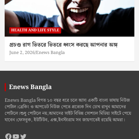
HEALTH AND LIFE STYLE
প্রচণ্ড রাগ ভিতরে ভিতরে ধ্বংস করছে আপনার অঙ্গ
June 2, 2026
Enews Bangla
Enews Bangla
Enews Bangla বিগত ১০ বছর ধরে চলে আসা একটি বাংলা ভাষায় নিউজ
পোর্টাল।ব্রেকিং ও আপডেট নিউজ পেতে প্রত্যেক দিন চোখ রাখুন আমাদের
পোর্টালে।শুধু পোর্টালে নয়,আমাদের সাইট বিভিন্ন সোশ্যাল মিডিয়া সাইটে পেয়ে
যাবেন।ফেসবুক, ইউটিউব, এক্স,ইনস্টাগ্রাম সব জায়গাতেই রয়েছি আমরা।
Facebook
YouTube
Twitter