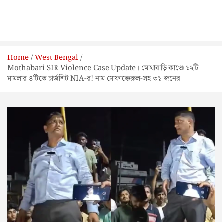
Home
West Bengal
Mothabari SIR Violence Case Update। মোথাবাড়ি কাণ্ডে ১২টি
মামলার ৪টিতে চার্জশিট NIA-র! নাম মোফাক্কেরুল-সহ ৩১ জনের