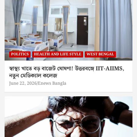
POLITICS
HEALTH AND LIFE STYLE
WEST BENGAL
স্বাস্থ্য খাতে বড় বাজেট ঘোষণা! উত্তরবঙ্গে IIT-AIIMS,
নতুন মেডিক্যাল কলেজ
June 22, 2026
Enews Bangla