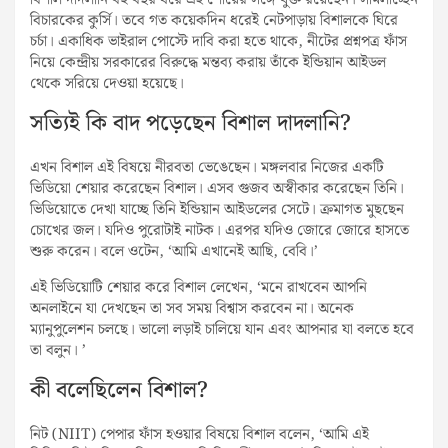
বিশাল দাদলানি বহু বছর ধরে এই শোয়ের সঙ্গে যুক্ত রয়েছেন। সামলাচ্ছেন
বিচারকের কুর্সি। তবে গত কয়েকদিন ধরেই নেটপাড়ায় বিশালকে ঘিরে
চর্চা। একাধিক ভাইরাল পোস্টে দাবি করা হতে থাকে, নীটের প্রশ্নপত্র ফাঁস
নিয়ে কেন্দ্রীয় সরকারের বিরুদ্ধে মন্তব্য করায় তাঁকে ইন্ডিয়ান আইডল
থেকে সরিয়ে দেওয়া হয়েছে।
সত্যিই কি বাদ পড়েছেন বিশাল দাদলানি?
এখন বিশাল এই বিষয়ে নীরবতা ভেঙেছেন। মঙ্গলবার নিজের একটি
ভিডিয়ো শেয়ার করেছেন বিশাল। এসব গুজব অস্বীকার করেছেন তিনি।
ভিডিয়োতে দেখা যাচ্ছে তিনি ইন্ডিয়ান আইডলের সেটে। ক্রমাগত মুছছেন
চোখের জল। যদিও পুরোটাই নাটক। এরপর যদিও জোরে জোরে হাসতে
শুরু করেন। বলে ওটেন, ‘আমি এখানেই আছি, বেবি।’
এই ভিডিয়োটি শেয়ার করে বিশাল লেখেন, ‘মনে রাখবেন আপনি
অনলাইনে যা দেখছেন তা সব সময় বিশ্বাস করবেন না। অনেক
ম্যানুপুলেশন চলছে। ভালো লড়াই চালিয়ে যান এবং আপনার যা বলতে হবে
তা বলুন। ’
কী বলেছিলেন বিশাল?
নিট (NIIT) পেপার ফাঁস হওয়ার বিষয়ে বিশাল বলেন, ‘আমি এই