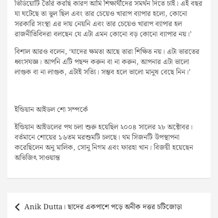
ভিডিয়োটি তৈরি করছি কারণ আমি শিক্ষার্থীদের সমর্থন দিতে চাই। এই বছর
যা ঘটেছে তা ভুল ছিল এবং তার চেয়েও খারাপ ব্যাপার হলো, কোনো
সরকারি সংস্থা এর দায় নেয়নি এবং তার চেয়েও খারাপ ব্যাপার হল
রাজনীতিবিদরা বলছেন যে এটা এমন কোনো বড় কোনো ব্যাপার নয়।’
বিশাল আরও বলেন, ‘যাদের ক্ষমতা আছে তারা শিক্ষিত নয়। এটা ভারতের
ধ্বংসযজ্ঞ। আপনি এটি পছন্দ করুন বা না করুন, আপনার এটা ভালো
লাগুক বা না লাগুক, এটাই সত্যি। সম্ভব হলে ভালো মানুষ বেছে নিন।’
ইন্ডিয়ান আইডল শো সম্পর্কে
ইন্ডিয়ান আইডলের পথ চলা শুরু হয়েছিল ২০০৪ সালের ২৮ অক্টোবর।
বর্তমানে শোয়ের ১৬তম মরশুমটি চলছে। থম সিজনটি উপস্থাপনা
করেছিলেন অনু মালিক, সোনু নিগম এবং ফারহা খান। বিজয়ী হয়েছেন
অভিজিৎ সাওয়ান্ত
Post
Anik Dutta। ছাদের একপাশে পড়ে অনীক দত্তর চটিজোড়া
navigation