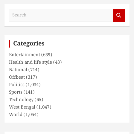
S
e
a
r
c
Categories
h
Entertainment
(659)
Health and life style
(43)
National
(714)
Offbeat
(317)
Politics
(1,034)
Sports
(141)
Technology
(65)
West Bengal
(1,047)
World
(1,054)