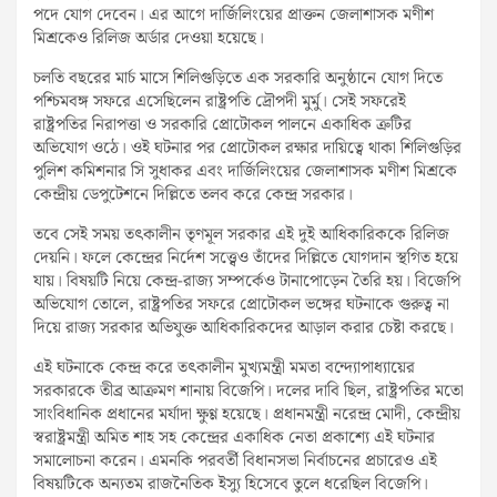
পদে যোগ দেবেন। এর আগে দার্জিলিংয়ের প্রাক্তন জেলাশাসক মণীশ
মিশ্রকেও রিলিজ অর্ডার দেওয়া হয়েছে।
চলতি বছরের মার্চ মাসে শিলিগুড়িতে এক সরকারি অনুষ্ঠানে যোগ দিতে
পশ্চিমবঙ্গ সফরে এসেছিলেন রাষ্ট্রপতি দ্রৌপদী মুর্মু। সেই সফরেই
রাষ্ট্রপতির নিরাপত্তা ও সরকারি প্রোটোকল পালনে একাধিক ত্রুটির
অভিযোগ ওঠে। ওই ঘটনার পর প্রোটোকল রক্ষার দায়িত্বে থাকা শিলিগুড়ির
পুলিশ কমিশনার সি সুধাকর এবং দার্জিলিংয়ের জেলাশাসক মণীশ মিশ্রকে
কেন্দ্রীয় ডেপুটেশনে দিল্লিতে তলব করে কেন্দ্র সরকার।
তবে সেই সময় তৎকালীন তৃণমূল সরকার এই দুই আধিকারিককে রিলিজ
দেয়নি। ফলে কেন্দ্রের নির্দেশ সত্ত্বেও তাঁদের দিল্লিতে যোগদান স্থগিত হয়ে
যায়। বিষয়টি নিয়ে কেন্দ্র-রাজ্য সম্পর্কেও টানাপোড়েন তৈরি হয়। বিজেপি
অভিযোগ তোলে, রাষ্ট্রপতির সফরে প্রোটোকল ভঙ্গের ঘটনাকে গুরুত্ব না
দিয়ে রাজ্য সরকার অভিযুক্ত আধিকারিকদের আড়াল করার চেষ্টা করছে।
এই ঘটনাকে কেন্দ্র করে তৎকালীন মুখ্যমন্ত্রী মমতা বন্দ্যোপাধ্যায়ের
সরকারকে তীব্র আক্রমণ শানায় বিজেপি। দলের দাবি ছিল, রাষ্ট্রপতির মতো
সাংবিধানিক প্রধানের মর্যাদা ক্ষুণ্ণ হয়েছে। প্রধানমন্ত্রী নরেন্দ্র মোদী, কেন্দ্রীয়
স্বরাষ্ট্রমন্ত্রী অমিত শাহ সহ কেন্দ্রের একাধিক নেতা প্রকাশ্যে এই ঘটনার
সমালোচনা করেন। এমনকি পরবর্তী বিধানসভা নির্বাচনের প্রচারেও এই
বিষয়টিকে অন্যতম রাজনৈতিক ইস্যু হিসেবে তুলে ধরেছিল বিজেপি।