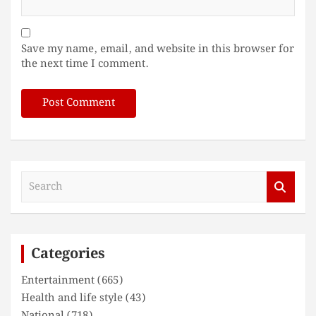
Save my name, email, and website in this browser for
the next time I comment.
S
e
a
r
c
Categories
h
Entertainment
(665)
Health and life style
(43)